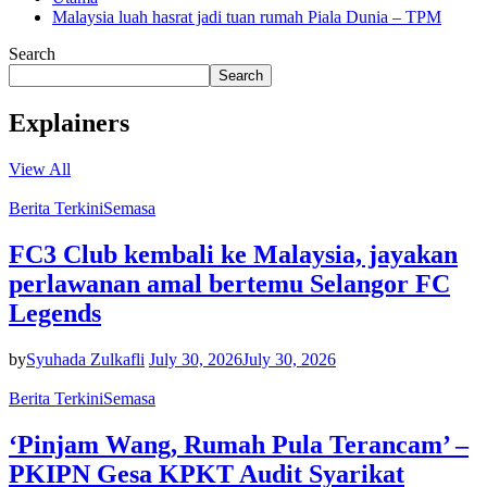
Malaysia luah hasrat jadi tuan rumah Piala Dunia – TPM
Search
Search
Explainers
View All
Berita Terkini
Semasa
FC3 Club kembali ke Malaysia, jayakan
perlawanan amal bertemu Selangor FC
Legends
by
Syuhada Zulkafli
July 30, 2026
July 30, 2026
Berita Terkini
Semasa
‘Pinjam Wang, Rumah Pula Terancam’ –
PKIPN Gesa KPKT Audit Syarikat