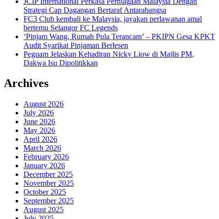
JCIP International Perkasa Perniagaan Malaysia Dengan
Strategi Cap Dagangan Bertaraf Antarabangsa
FC3 Club kembali ke Malaysia, jayakan perlawanan amal
bertemu Selangor FC Legends
‘Pinjam Wang, Rumah Pula Terancam’ – PKIPN Gesa KPKT
Audit Syarikat Pinjaman Berlesen
Peguam Jelaskan Kehadiran Nicky Liow di Majlis PM,
Dakwa Isu Dipolitikkan
Archives
August 2026
July 2026
June 2026
May 2026
April 2026
March 2026
February 2026
January 2026
December 2025
November 2025
October 2025
September 2025
August 2025
July 2025