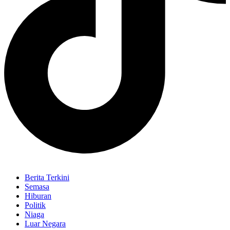
Berita Terkini
Semasa
Hiburan
Politik
Niaga
Luar Negara