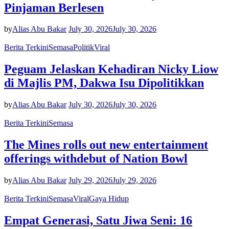
Pinjaman Berlesen
by
Alias Abu Bakar
July 30, 2026
July 30, 2026
Berita Terkini
Semasa
Politik
Viral
Peguam Jelaskan Kehadiran Nicky Liow
di Majlis PM, Dakwa Isu Dipolitikkan
by
Alias Abu Bakar
July 30, 2026
July 30, 2026
Berita Terkini
Semasa
The Mines rolls out new entertainment
offerings withdebut of Nation Bowl
by
Alias Abu Bakar
July 29, 2026
July 29, 2026
Berita Terkini
Semasa
Viral
Gaya Hidup
Empat Generasi, Satu Jiwa Seni: 16