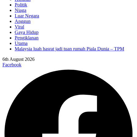
Politik
Niaga
Luar Negara
Anggun
Viral
Gaya Hidup
Pengiklanan
Utama
Malaysia luah hasrat jadi tuan rumah Piala Dunia – TPM
6th August 2026
Facebook