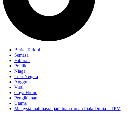
Berita Terkini
Semasa
Hiburan
Politik
Niaga
Luar Negara
Anggun
Viral
Gaya Hidup
Pengiklanan
Utama
Malaysia luah hasrat jadi tuan rumah Piala Dunia – TPM