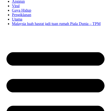
Anggun
Viral
Gaya Hidup
Pengiklanan
Utama
Malaysia luah hasrat jadi tuan rumah Piala Dunia – TPM