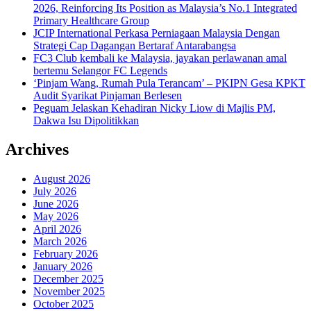
2026, Reinforcing Its Position as Malaysia’s No.1 Integrated
Primary Healthcare Group
JCIP International Perkasa Perniagaan Malaysia Dengan
Strategi Cap Dagangan Bertaraf Antarabangsa
FC3 Club kembali ke Malaysia, jayakan perlawanan amal
bertemu Selangor FC Legends
‘Pinjam Wang, Rumah Pula Terancam’ – PKIPN Gesa KPKT
Audit Syarikat Pinjaman Berlesen
Peguam Jelaskan Kehadiran Nicky Liow di Majlis PM,
Dakwa Isu Dipolitikkan
Archives
August 2026
July 2026
June 2026
May 2026
April 2026
March 2026
February 2026
January 2026
December 2025
November 2025
October 2025