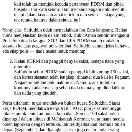
kali tolak itu merujuk kepada pertanyaan PDRM dan pihak
hospital. Ibu Zara sendiri akui menandatangani dokumen itu,
tetapi dalam keadaan amat tertekan dan sedih — siapa yang
tak remuk hatinya dalam situasi itu?
Yang jelas, Saifuddin tidak menyalahkan ibu Zara langsung. Beliau
cuma menjelaskan fakta dalam rekod. Bukit Aman sendiri mengakui
Polis Sabah ada langgar SOP, dan JIPS PDRM sudah mulakan
siasatan ke atas pegawai polis terlibat. Saifuddin sangat jelas bahawa
ada silap polis — tiada usaha untuk menutup.
Kalau PDRM dah panggil banyak saksi, kenapa tiada yang
dituduh?
Saifuddin sebut PDRM sudah panggil lebih kurang 190 saksi,
dan kertas siasatan telah lengkap, dihantar dua kali ke Peguam
Negara untuk tambah maklumat. Namun, ada tuduhan
kononnya ada cover-up sebab tiada nama yang didedahkan
dan tiada yang dituduh.
Perlu difahami: tugas mendakwa bukan kuasa Saifuddin. Siasat
kerja PDRM, mendakwa kerja AGC. AGC pun jelas menunggu
inkues untuk tentukan punca kematian. Semua 190 saksi boleh
dipanggil dalam inkues di Mahkamah Koroner, yang mana media
boleh laporkan dengan terbuka. Inkues dijadualkan bermula bulan
depan (September) dan dijangka selesai juga dalam bulan yang