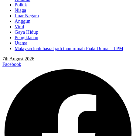
Politik
Niaga
Luar Negara
Anggun
Viral
Gaya Hidup
Pengiklanan
Utama
Malaysia luah hasrat jadi tuan rumah Piala Dunia – TPM
7th August 2026
Facebook