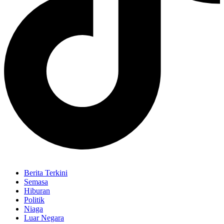
Berita Terkini
Semasa
Hiburan
Politik
Niaga
Luar Negara