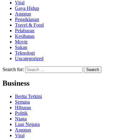
Viral
Gaya Hidup
Anggun
Pengiklanan
Travel & Food
Pelaburan
Kesihatan
Movie
Sukan
Teknologi
Uncategorized
Search for:
Business
Berita Terkini
Semasa
Hiburan
Politik
Niaga
Luar Negara
Anggun
Viral