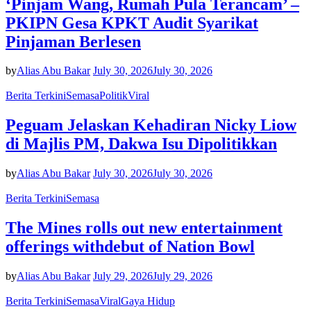
‘Pinjam Wang, Rumah Pula Terancam’ –
PKIPN Gesa KPKT Audit Syarikat
Pinjaman Berlesen
by
Alias Abu Bakar
July 30, 2026
July 30, 2026
Berita Terkini
Semasa
Politik
Viral
Peguam Jelaskan Kehadiran Nicky Liow
di Majlis PM, Dakwa Isu Dipolitikkan
by
Alias Abu Bakar
July 30, 2026
July 30, 2026
Berita Terkini
Semasa
The Mines rolls out new entertainment
offerings withdebut of Nation Bowl
by
Alias Abu Bakar
July 29, 2026
July 29, 2026
Berita Terkini
Semasa
Viral
Gaya Hidup