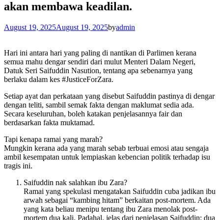
akan membawa keadilan.
August 19, 2025
August 19, 2025
by
admin
Hari ini antara hari yang paling di nantikan di Parlimen kerana
semua mahu dengar sendiri dari mulut Menteri Dalam Negeri,
Datuk Seri Saifuddin Nasution, tentang apa sebenarnya yang
berlaku dalam kes #JusticeForZara.
Setiap ayat dan perkataan yang disebut Saifuddin pastinya di dengar
dengan teliti, sambil semak fakta dengan maklumat sedia ada.
Secara keseluruhan, boleh katakan penjelasannya fair dan
berdasarkan fakta muktamad.
Tapi kenapa ramai yang marah?
Mungkin kerana ada yang marah sebab terbuai emosi atau sengaja
ambil kesempatan untuk lempiaskan kebencian politik terhadap isu
tragis ini.
Saifuddin nak salahkan ibu Zara?
Ramai yang spekulasi mengatakan Saifuddin cuba jadikan ibu
arwah sebagai “kambing hitam” berkaitan post-mortem. Ada
yang kata beliau menipu tentang ibu Zara menolak post-
mortem dua kali. Padahal, jelas dari penjelasan Saifuddin: dua