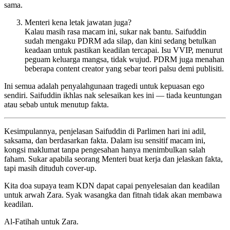
sama.
Menteri kena letak jawatan juga?
Kalau masih rasa macam ini, sukar nak bantu. Saifuddin
sudah mengaku PDRM ada silap, dan kini sedang betulkan
keadaan untuk pastikan keadilan tercapai. Isu VVIP, menurut
peguam keluarga mangsa, tidak wujud. PDRM juga menahan
beberapa content creator yang sebar teori palsu demi publisiti.
Ini semua adalah penyalahgunaan tragedi untuk kepuasan ego
sendiri. Saifuddin ikhlas nak selesaikan kes ini — tiada keuntungan
atau sebab untuk menutup fakta.
Kesimpulannya, penjelasan Saifuddin di Parlimen hari ini adil,
saksama, dan berdasarkan fakta. Dalam isu sensitif macam ini,
kongsi maklumat tanpa pengesahan hanya menimbulkan salah
faham. Sukar apabila seorang Menteri buat kerja dan jelaskan fakta,
tapi masih dituduh cover-up.
Kita doa supaya team KDN dapat capai penyelesaian dan keadilan
untuk arwah Zara. Syak wasangka dan fitnah tidak akan membawa
keadilan.
Al-Fatihah untuk Zara.