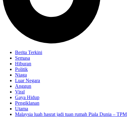
Berita Terkini
Semasa
Hiburan
Politik
Niaga
Luar Negara
Anggun
Viral
Gaya Hidup
Pengiklanan
Utama
Malaysia luah hasrat jadi tuan rumah Piala Dunia – TPM