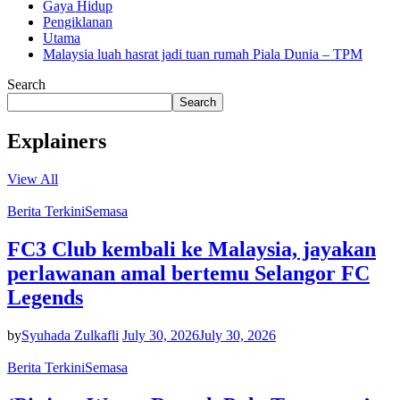
Gaya Hidup
Pengiklanan
Utama
Malaysia luah hasrat jadi tuan rumah Piala Dunia – TPM
Search
Search
Explainers
View All
Berita Terkini
Semasa
FC3 Club kembali ke Malaysia, jayakan
perlawanan amal bertemu Selangor FC
Legends
by
Syuhada Zulkafli
July 30, 2026
July 30, 2026
Berita Terkini
Semasa