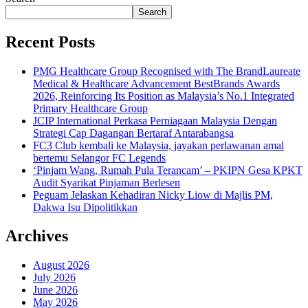
Search
Recent Posts
PMG Healthcare Group Recognised with The BrandLaureate
Medical & Healthcare Advancement BestBrands Awards
2026, Reinforcing Its Position as Malaysia’s No.1 Integrated
Primary Healthcare Group
JCIP International Perkasa Perniagaan Malaysia Dengan
Strategi Cap Dagangan Bertaraf Antarabangsa
FC3 Club kembali ke Malaysia, jayakan perlawanan amal
bertemu Selangor FC Legends
‘Pinjam Wang, Rumah Pula Terancam’ – PKIPN Gesa KPKT
Audit Syarikat Pinjaman Berlesen
Peguam Jelaskan Kehadiran Nicky Liow di Majlis PM,
Dakwa Isu Dipolitikkan
Archives
August 2026
July 2026
June 2026
May 2026