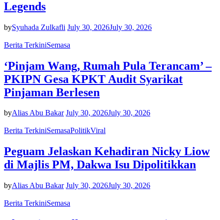
Legends
by
Syuhada Zulkafli
July 30, 2026
July 30, 2026
Berita Terkini
Semasa
‘Pinjam Wang, Rumah Pula Terancam’ –
PKIPN Gesa KPKT Audit Syarikat
Pinjaman Berlesen
by
Alias Abu Bakar
July 30, 2026
July 30, 2026
Berita Terkini
Semasa
Politik
Viral
Peguam Jelaskan Kehadiran Nicky Liow
di Majlis PM, Dakwa Isu Dipolitikkan
by
Alias Abu Bakar
July 30, 2026
July 30, 2026
Berita Terkini
Semasa