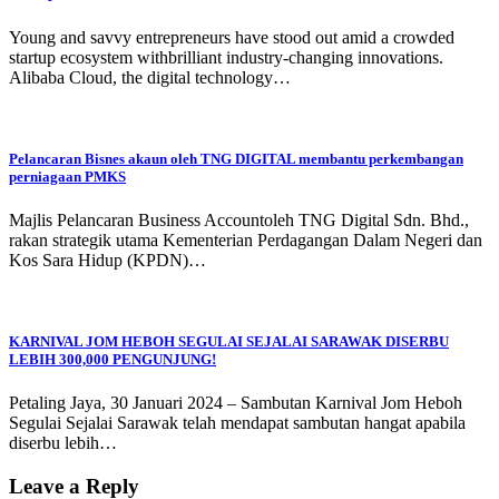
Young and savvy entrepreneurs have stood out amid a crowded
startup ecosystem withbrilliant industry-changing innovations.
Alibaba Cloud, the digital technology…
Pelancaran Bisnes akaun oleh TNG DIGITAL membantu perkembangan
perniagaan PMKS
Majlis Pelancaran Business Accountoleh TNG Digital Sdn. Bhd.,
rakan strategik utama Kementerian Perdagangan Dalam Negeri dan
Kos Sara Hidup (KPDN)…
KARNIVAL JOM HEBOH SEGULAI SEJALAI SARAWAK DISERBU
LEBIH 300,000 PENGUNJUNG!
Petaling Jaya, 30 Januari 2024 – Sambutan Karnival Jom Heboh
Segulai Sejalai Sarawak telah mendapat sambutan hangat apabila
diserbu lebih…
Leave a Reply