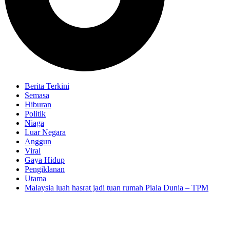
Berita Terkini
Semasa
Hiburan
Politik
Niaga
Luar Negara
Anggun
Viral
Gaya Hidup
Pengiklanan
Utama
Malaysia luah hasrat jadi tuan rumah Piala Dunia – TPM