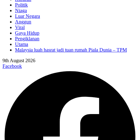
Politik
Niaga
Luar Negara
Anggun
Viral
Gaya Hidup
Pengiklanan
Utama
Malaysia luah hasrat jadi tuan rumah Piala Dunia – TPM
9th August 2026
Facebook