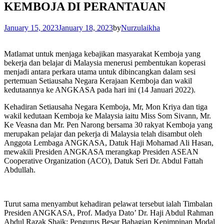
KEMBOJA DI PERANTAUAN
January 15, 2023
January 18, 2023
by
Nurzulaikha
Matlamat untuk menjaga kebajikan masyarakat Kemboja yang
bekerja dan belajar di Malaysia menerusi pembentukan koperasi
menjadi antara perkara utama untuk dibincangkan dalam sesi
pertemuan Setiausaha Negara Kerajaan Kemboja dan wakil
kedutaannya ke ANGKASA pada hari ini (14 Januari 2022).
Kehadiran Setiausaha Negara Kemboja, Mr, Mon Kriya dan tiga
wakil kedutaan Kemboja ke Malaysia iaitu Miss Som Sivann, Mr.
Ke Veasna dan Mr. Pen Narong bersama 30 rakyat Kemboja yang
merupakan pelajar dan pekerja di Malaysia telah disambut oleh
Anggota Lembaga ANGKASA, Datuk Haji Mohamad Ali Hasan,
mewakili Presiden ANGKASA merangkap Presiden ASEAN
Cooperative Organization (ACO), Datuk Seri Dr. Abdul Fattah
Abdullah.
Turut sama menyambut kehadiran pelawat tersebut ialah Timbalan
Presiden ANGKASA, Prof. Madya Dato’ Dr. Haji Abdul Rahman
Abdul Razak Shaik; Pengurus Besar Bahagian Kepimpinan Modal