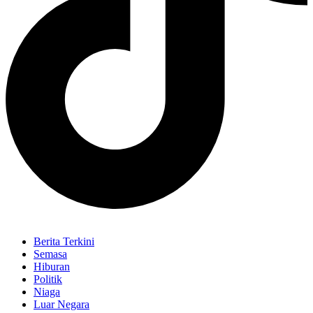
Berita Terkini
Semasa
Hiburan
Politik
Niaga
Luar Negara