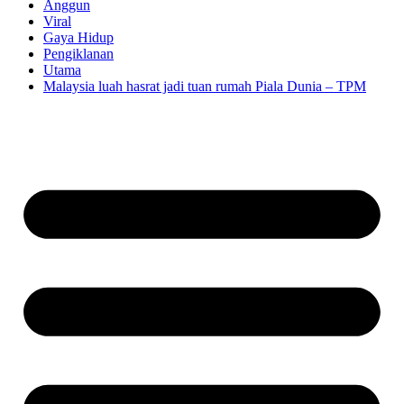
Anggun
Viral
Gaya Hidup
Pengiklanan
Utama
Malaysia luah hasrat jadi tuan rumah Piala Dunia – TPM