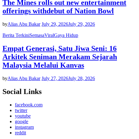
The Mines rolls out new entertainment
offerings withdebut of Nation Bowl
by
Alias Abu Bakar
July 29, 2026
July 29, 2026
Berita Terkini
Semasa
Viral
Gaya Hidup
Empat Generasi, Satu Jiwa Seni: 16
Arkitek Seniman Merakam Sejarah
Malaysia Melalui Kanvas
by
Alias Abu Bakar
July 27, 2026
July 28, 2026
Social Links
facebook.com
twitter
youtube
google
instagram
reddit