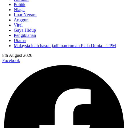
Politik
Niaga
Luar Negara
Anggun
Viral
Gaya Hidup
Pengiklanan
Utama
Malaysia luah hasrat jadi tuan rumah Piala Dunia – TPM
8th August 2026
Facebook