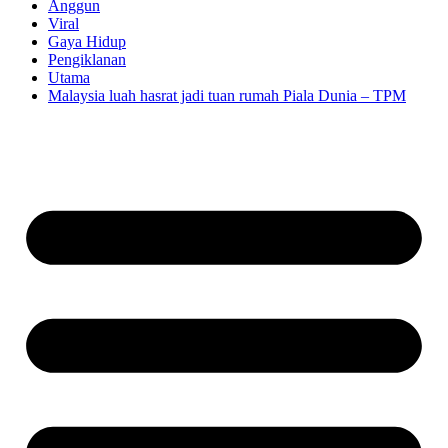
Anggun
Viral
Gaya Hidup
Pengiklanan
Utama
Malaysia luah hasrat jadi tuan rumah Piala Dunia – TPM