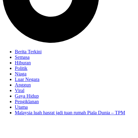
Berita Terkini
Semasa
Hiburan
Politik
Niaga
Luar Negara
Anggun
Viral
Gaya Hidup
Pengiklanan
Utama
Malaysia luah hasrat jadi tuan rumah Piala Dunia – TPM