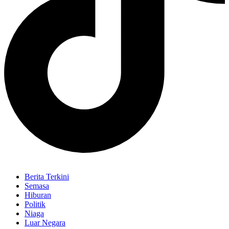
Berita Terkini
Semasa
Hiburan
Politik
Niaga
Luar Negara