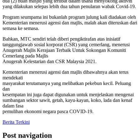
dua (2) buah masjid yang terlibat dalam usaha menyokong aktiviti
yang dilakukan selepas lebih dua tahun penularan wabak Covid-19.
Program seumpama ini bukanlah program julung kali diadakan oleh
Kementerian menerusi agensi dan majlis, malah akan diteruskan dari
semasa ke semasa.
Bahkan, MTC sendiri telah diberi pengiktirafan atas inisiatif
tanggungjawab sosial korporat (CSR) yang cemerlang, menerusi
Anugerah Majlis Kerajaan Terbaik Untuk Sokongan Komuniti
Cemerlang pada Majlis
Anugerah Kelestarian dan CSR Malaysia 2021.
Kementerian menerusi agensi dan majlis dibawahnya akan terus
mendekati
masyarakat terutamanya yang melibatkan pekebun kecil. Peluang
dan
kesempatan ini juga dapat digunakan untuk menjelaskan mengenai
sumbangan sektor sawit, getah, kayu-kayan, koko, lada dan kenaf
dalam fasa
pemulihan ekonomi negara pasca COVID-19.
Berita Terkini
Post navigation