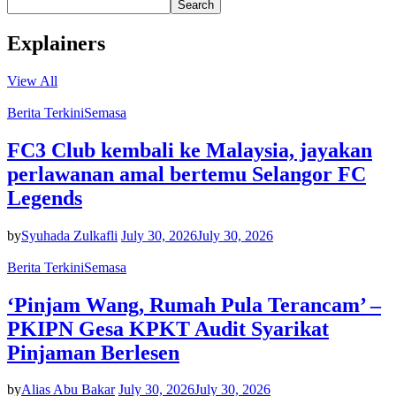
Search
Explainers
View All
Berita Terkini
Semasa
FC3 Club kembali ke Malaysia, jayakan
perlawanan amal bertemu Selangor FC
Legends
by
Syuhada Zulkafli
July 30, 2026
July 30, 2026
Berita Terkini
Semasa
‘Pinjam Wang, Rumah Pula Terancam’ –
PKIPN Gesa KPKT Audit Syarikat
Pinjaman Berlesen
by
Alias Abu Bakar
July 30, 2026
July 30, 2026