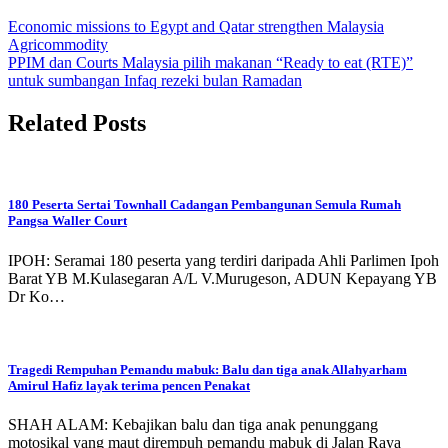
Economic missions to Egypt and Qatar strengthen Malaysia
Agricommodity
PPIM dan Courts Malaysia pilih makanan “Ready to eat (RTE)”
untuk sumbangan Infaq rezeki bulan Ramadan
Related Posts
180 Peserta Sertai Townhall Cadangan Pembangunan Semula Rumah
Pangsa Waller Court
IPOH: Seramai 180 peserta yang terdiri daripada Ahli Parlimen Ipoh
Barat YB M.Kulasegaran A/L V.Murugeson, ADUN Kepayang YB
Dr Ko…
Tragedi Rempuhan Pemandu mabuk: Balu dan tiga anak Allahyarham
Amirul Hafiz layak terima pencen Penakat
SHAH ALAM: Kebajikan balu dan tiga anak penunggang
motosikal yang maut dirempuh pemandu mabuk di Jalan Raya