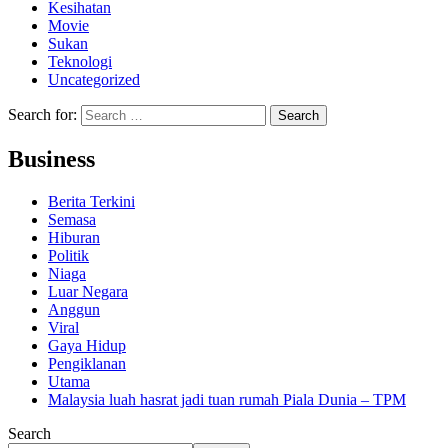
Kesihatan
Movie
Sukan
Teknologi
Uncategorized
Search for:
Business
Berita Terkini
Semasa
Hiburan
Politik
Niaga
Luar Negara
Anggun
Viral
Gaya Hidup
Pengiklanan
Utama
Malaysia luah hasrat jadi tuan rumah Piala Dunia – TPM
Search