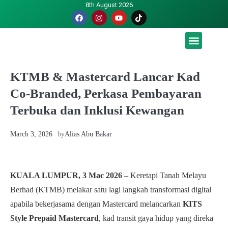
8th August 2026
Malaysia luah hasrat jadi tuan rumah Piala Dunia – TPM
KTMB & Mastercard Lancar Kad
Co-Branded, Perkasa Pembayaran
Terbuka dan Inklusi Kewangan
March 3, 2026
by
Alias Abu Bakar
KUALA LUMPUR, 3 Mac 2026
– Keretapi Tanah Melayu
Berhad (KTMB) melakar satu lagi langkah transformasi digital
apabila bekerjasama dengan Mastercard melancarkan
KITS
Style Prepaid Mastercard
, kad transit gaya hidup yang direka