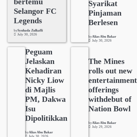
bertemu
Syarikat
Selangor FC
Pinjaman
Legends
Berlesen
by
Syuhada Zulkafli
July 30, 2026
by
Alias Abu Bakar
July 30, 2026
Peguam
Jelaskan
The Mines
Kehadiran
rolls out new
Nicky Liow
entertainmen
di Majlis
offerings
PM, Dakwa
withdebut of
Isu
Nation Bowl
Dipolitikkan
by
Alias Abu Bakar
July 29, 2026
by
Alias Abu Bakar
July 30, 2026