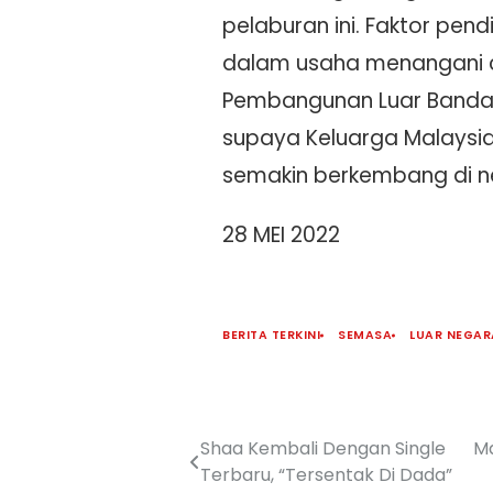
pelaburan ini. Faktor pen
dalam usaha menangani c
Pembangunan Luar Bandar 
supaya Keluarga Malaysi
semakin berkembang di ne
28 MEI 2022
BERITA TERKINI
SEMASA
LUAR NEGAR
Shaa Kembali Dengan Single
Ma
Terbaru, “Tersentak Di Dada”