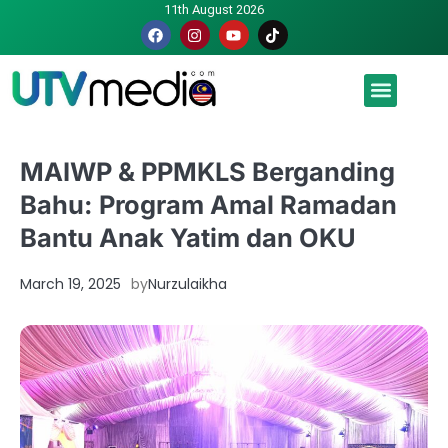
11th August 2026
Malaysia luah hasrat jadi tuan rumah Piala Dunia – TPM
MAIWP & PPMKLS Berganding
Bahu: Program Amal Ramadan
Bantu Anak Yatim dan OKU
March 19, 2025
by
Nurzulaikha