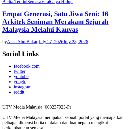
Berita Terkini
Semasa
Viral
Gaya Hidup
Empat Generasi, Satu Jiwa Seni: 16
Arkitek Seniman Merakam Sejarah
Malaysia Melalui Kanvas
by
Alias Abu Bakar
July 27, 2026
July 28, 2026
Social Links
facebook.com
twitter
youtube
google
instagram
reddit
UTV Media Malaysia (003237923-P)
UTV Media Malaysia merupakan sebuah portal yang memaparkan
pelbagai dimensi berita di dalam dan luar negara mengikut
perkembangan semasa.