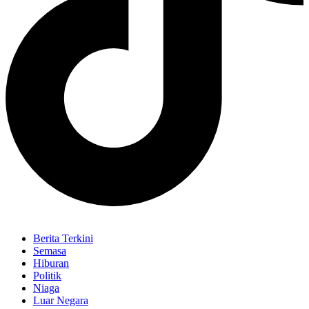
Berita Terkini
Semasa
Hiburan
Politik
Niaga
Luar Negara