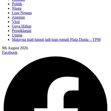
Politik
Niaga
Luar Negara
Anggun
Viral
Gaya Hidup
Pengiklanan
Utama
Malaysia luah hasrat jadi tuan rumah Piala Dunia – TPM
9th August 2026
Facebook