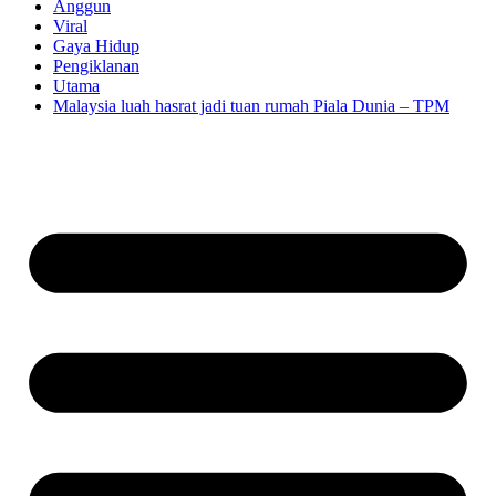
Anggun
Viral
Gaya Hidup
Pengiklanan
Utama
Malaysia luah hasrat jadi tuan rumah Piala Dunia – TPM