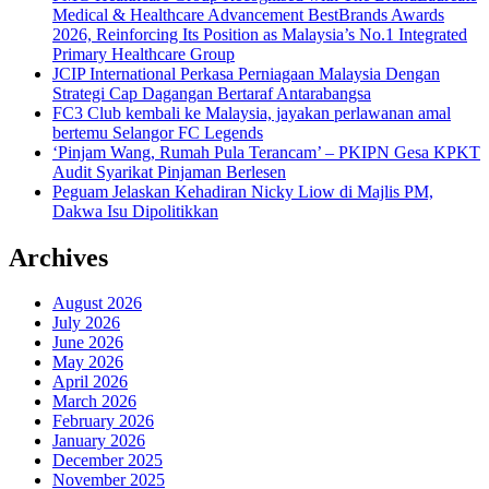
Medical & Healthcare Advancement BestBrands Awards
2026, Reinforcing Its Position as Malaysia’s No.1 Integrated
Primary Healthcare Group
JCIP International Perkasa Perniagaan Malaysia Dengan
Strategi Cap Dagangan Bertaraf Antarabangsa
FC3 Club kembali ke Malaysia, jayakan perlawanan amal
bertemu Selangor FC Legends
‘Pinjam Wang, Rumah Pula Terancam’ – PKIPN Gesa KPKT
Audit Syarikat Pinjaman Berlesen
Peguam Jelaskan Kehadiran Nicky Liow di Majlis PM,
Dakwa Isu Dipolitikkan
Archives
August 2026
July 2026
June 2026
May 2026
April 2026
March 2026
February 2026
January 2026
December 2025
November 2025