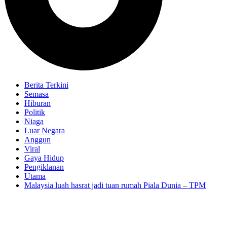
Berita Terkini
Semasa
Hiburan
Politik
Niaga
Luar Negara
Anggun
Viral
Gaya Hidup
Pengiklanan
Utama
Malaysia luah hasrat jadi tuan rumah Piala Dunia – TPM