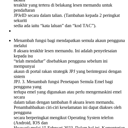
terakhir yang tertera di belakang lesen memandu untuk
pendaftaran
JPJeID secara dalam talian. (Tambahan kepada 2 peringkat
sekuriti
sedia ada iaitu “kata laluan” dan “kod TAC”).
Menambah fungsi bagi mendapatkan semula akaun pengguna
melalui
8 aksara terakhir lesen memandu. Ini adalah penyelesaian
kepada isu
“telah mendaftar” disebabkan pengguna sebelum ini
mempunyai
akaun di portal rakan strategik JPJ yang berintegrasi dengan
sistem
JPJ. 3. Menambah fungsi Penetapan Semula Emel bagi
pengguna yang
terlupa emel yang digunakan atau perlu mengemaskini emel
secara
dalam talian dengan tambahan 8 aksara lesen memandu.
Penambahbaikan ciri-ciri keselamatan ini dapat diakses oleh
pengguna
secara berperingkat mengikut Operating System telefon
(Android, IOS dan
Huawei) mulai 15 Februari 2023. Dalam hal ini, Kementerian