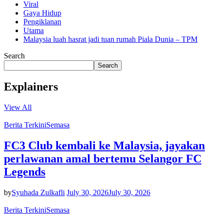
Viral
Gaya Hidup
Pengiklanan
Utama
Malaysia luah hasrat jadi tuan rumah Piala Dunia – TPM
Search
Search
Explainers
View All
Berita Terkini
Semasa
FC3 Club kembali ke Malaysia, jayakan
perlawanan amal bertemu Selangor FC
Legends
by
Syuhada Zulkafli
July 30, 2026
July 30, 2026
Berita Terkini
Semasa