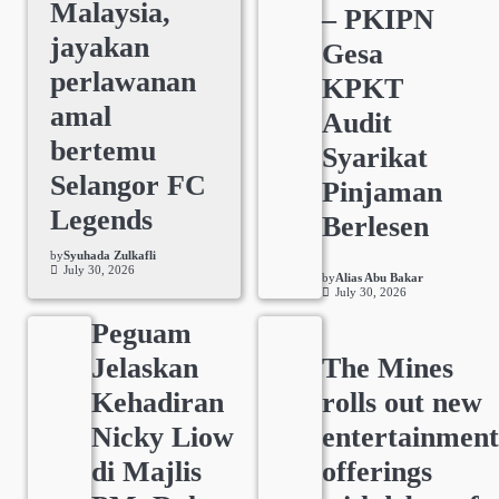
Malaysia,
– PKIPN
jayakan
Gesa
perlawanan
KPKT
amal
Audit
bertemu
Syarikat
Selangor FC
Pinjaman
Legends
Berlesen
by
Syuhada Zulkafli
July 30, 2026
by
Alias Abu Bakar
July 30, 2026
Peguam
Jelaskan
The Mines
Kehadiran
rolls out new
Nicky Liow
entertainmen
di Majlis
offerings