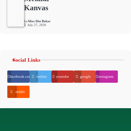
Kanvas
by
Alias Abu Bakar
July 27, 2026
Social Links
facebook.com
twitter
youtube
google
instagram
reddit