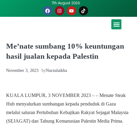
7th August 2026
Malaysia luah hasrat jadi tuan rumah Piala Dunia – TPM
Me’nate sumbang 10% keuntungan
hasil jualan kepada Palestin
November 3, 2023
by
Nurzulaikha
KUALA LUMPUR, 3 NOVEMBER 2023 – – Menate Steak
Hub menyalurkan sumbangan kepada penduduk di Gaza
melalui saluran Pertubuhan Kebajikan Rakyat Sejagat Malaysia
(SEJAGAT) dan Tabung Kemanusian Palestin Media Prima.