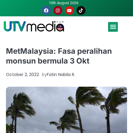
10th August 2026
Malaysia luah hasrat jadi tuan rumah Piala Dunia – TPM
MetMalaysia: Fasa peralihan
monsun bermula 3 Okt
October 2, 2022
by
Fatin Nabila R.