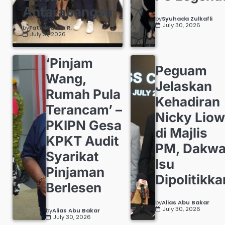
Antarabangsa
by
Syuhada Zulkafli
July 30, 2026
by
Fatin Nabila R.
July 31, 2026
‘Pinjam
Peguam
Wang,
Jelaskan
Rumah Pula
Kehadiran
Terancam’ –
Nicky Liow
PKIPN Gesa
di Majlis
KPKT Audit
PM, Dakw
Syarikat
Isu
Pinjaman
Dipolitikka
Berlesen
by
Alias Abu Bakar
July 30, 2026
by
Alias Abu Bakar
July 30, 2026