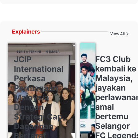
Explainers
View All
BERITA TERKINI
SEMASA
FC3 Club
JCIP
kembali ke
International
Malaysia,
Perkasa
jayakan
Perniagaan
perlawana
Malaysia
amal
Dengan
bertemu
Strategi Cap
Selangor
Dagangan
FC Legend
Bertaraf