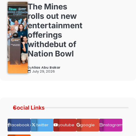
The Mines
rolls out new
entertainment
offerings
withdebut of
Nation Bowl
by
Alias Abu Bakar
July 29, 2026
Social Links
facebook.com
twitter
youtube
google
instagram