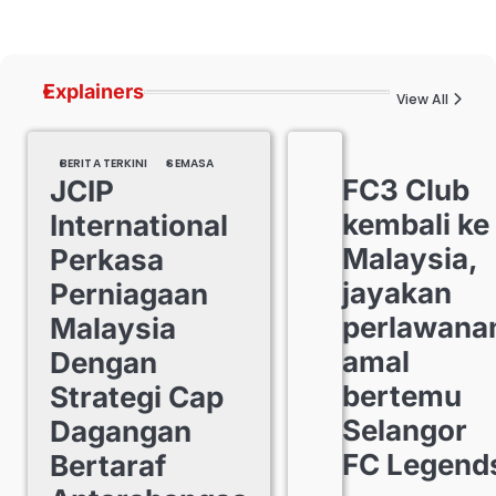
Explainers
View All
BERITA TERKINI
SEMASA
FC3 Club
JCIP
kembali ke
International
Malaysia,
Perkasa
jayakan
Perniagaan
perlawana
Malaysia
amal
Dengan
bertemu
Strategi Cap
Selangor
Dagangan
FC Legend
Bertaraf