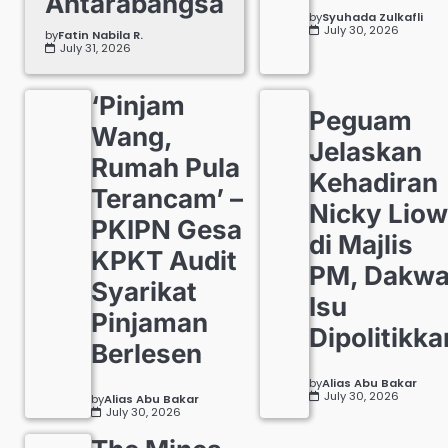
Antarabangsa
by
Syuhada Zulkafli
July 30, 2026
by
Fatin Nabila R.
July 31, 2026
‘Pinjam
Peguam
Wang,
Jelaskan
Rumah Pula
Kehadiran
Terancam’ –
Nicky Liow
PKIPN Gesa
di Majlis
KPKT Audit
PM, Dakw
Syarikat
Isu
Pinjaman
Dipolitikka
Berlesen
by
Alias Abu Bakar
July 30, 2026
by
Alias Abu Bakar
July 30, 2026