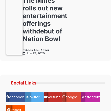
The Mines
rolls out new
entertainment
offerings
withdebut of
Nation Bowl
by
Alias Abu Bakar
July 29, 2026
Social Links
facebook.com
twitter
youtube
google
instagram
reddit