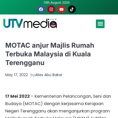
10th August 2026
Malaysia luah hasrat jadi tuan rumah Piala Dunia – TPM
MOTAC anjur Majlis Rumah
Terbuka Malaysia di Kuala
Terengganu
May 17, 2022
by
Alias Abu Bakar
17 Mei 2022
– Kementerian Pelancongan, Seni dan
Budaya (MOTAC) dengan kerjasama Kerajaan
Negeri Terengganu akan menganjurkan program