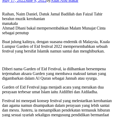
May 17, 2022
June 9, 2022
by
Alias Abu Bakar
Raihan, Naim Daniel, Datuk Jamal Badillah dan Faizal Tahir
beralun muzik kerohanian
manakala
Ahmad Dhani bakal mempersembahkan Malam Munajat Cinta
sebagai penutup
Buat julung kalinya, dengan suasana endemik di Malaysia, Kuala
Lumpur Garden of Eid festival 2022 mempersembahkan sebuah
festival yang bersifat Islamik namun santai dan menghiburkan.
Diberi nama Garden of Eid Festival, ia diilhamkan bersempena
terjemahan aksara Garden yang membawa maksud taman yang
digambarkan dalam Al Quran sebagai Jannah atau syurga.
Garden of Eid Festival juga menjadi acara yang meraikan dua
perayaan terbesar umat Islam iaitu Aidilfitri dan Aidiladha.
Festival ini menepati konsep festival yang melestarikan kerohanian
dan agama namun disampaikan dalam perayaan yang lebih santai
dan mesra. Justeru, ia menampilkan pendekatan termasuk hiburan
yang sesuai syariah sekaligus mengusung pendidikan bermanfaat