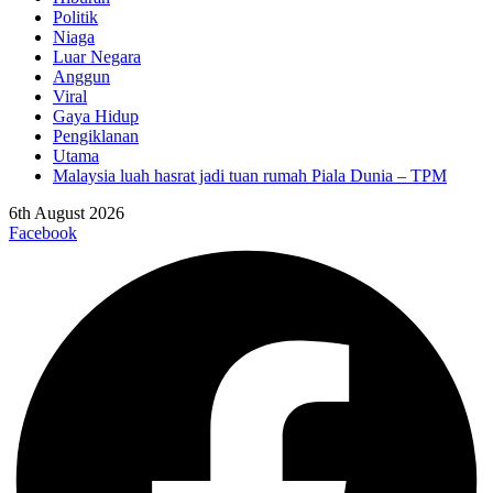
Politik
Niaga
Luar Negara
Anggun
Viral
Gaya Hidup
Pengiklanan
Utama
Malaysia luah hasrat jadi tuan rumah Piala Dunia – TPM
6th August 2026
Facebook