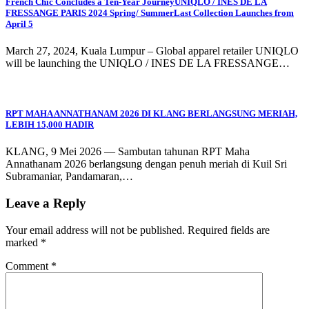
French Chic Concludes a Ten-Year JourneyUNIQLO / INES DE LA
FRESSANGE PARIS 2024 Spring/ SummerLast Collection Launches from
April 5
March 27, 2024, Kuala Lumpur – Global apparel retailer UNIQLO
will be launching the UNIQLO / INES DE LA FRESSANGE…
RPT MAHA ANNATHANAM 2026 DI KLANG BERLANGSUNG MERIAH,
LEBIH 15,000 HADIR
KLANG, 9 Mei 2026 — Sambutan tahunan RPT Maha
Annathanam 2026 berlangsung dengan penuh meriah di Kuil Sri
Subramaniar, Pandamaran,…
Leave a Reply
Your email address will not be published.
Required fields are
marked
*
Comment
*