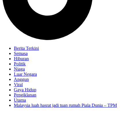
Berita Terkini
Semasa
Hiburan
Politik
Niaga
Luar Negara
Anggun
Viral
Gaya Hidup
Pengiklanan
Utama
Malaysia luah hasrat jadi tuan rumah Piala Dunia – TPM