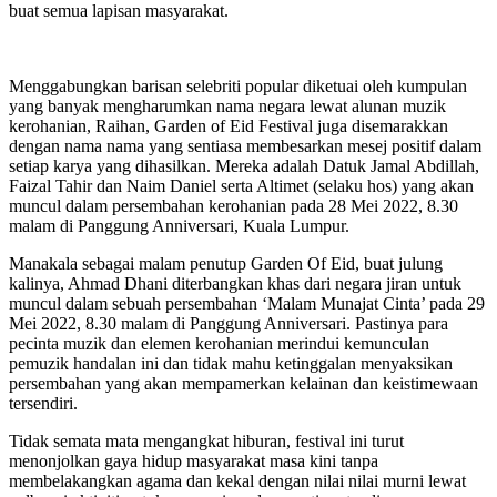
buat semua lapisan masyarakat.
Menggabungkan barisan selebriti popular diketuai oleh kumpulan
yang banyak mengharumkan nama negara lewat alunan muzik
kerohanian, Raihan, Garden of Eid Festival juga disemarakkan
dengan nama nama yang sentiasa membesarkan mesej positif dalam
setiap karya yang dihasilkan. Mereka adalah Datuk Jamal Abdillah,
Faizal Tahir dan Naim Daniel serta Altimet (selaku hos) yang akan
muncul dalam persembahan kerohanian pada 28 Mei 2022, 8.30
malam di Panggung Anniversari, Kuala Lumpur.
Manakala sebagai malam penutup Garden Of Eid, buat julung
kalinya, Ahmad Dhani diterbangkan khas dari negara jiran untuk
muncul dalam sebuah persembahan ‘Malam Munajat Cinta’ pada 29
Mei 2022, 8.30 malam di Panggung Anniversari. Pastinya para
pecinta muzik dan elemen kerohanian merindui kemunculan
pemuzik handalan ini dan tidak mahu ketinggalan menyaksikan
persembahan yang akan mempamerkan kelainan dan keistimewaan
tersendiri.
Tidak semata mata mengangkat hiburan, festival ini turut
menonjolkan gaya hidup masyarakat masa kini tanpa
membelakangkan agama dan kekal dengan nilai nilai murni lewat