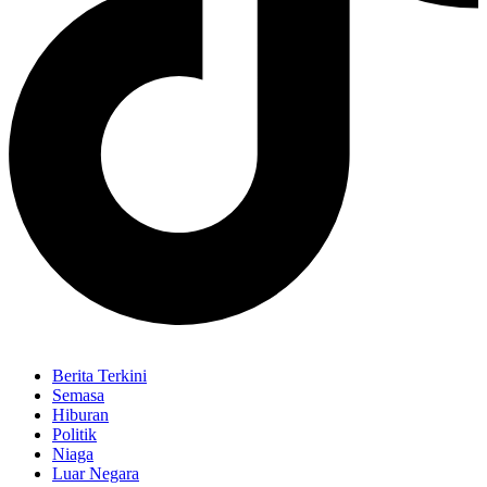
Berita Terkini
Semasa
Hiburan
Politik
Niaga
Luar Negara