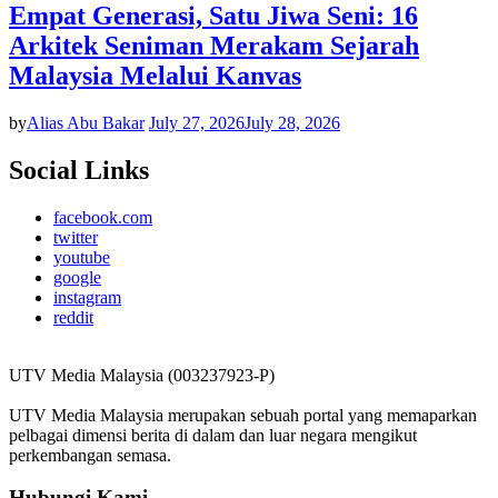
Empat Generasi, Satu Jiwa Seni: 16
Arkitek Seniman Merakam Sejarah
Malaysia Melalui Kanvas
by
Alias Abu Bakar
July 27, 2026
July 28, 2026
Social Links
facebook.com
twitter
youtube
google
instagram
reddit
UTV Media Malaysia (003237923-P)
UTV Media Malaysia merupakan sebuah portal yang memaparkan
pelbagai dimensi berita di dalam dan luar negara mengikut
perkembangan semasa.
Hubungi Kami