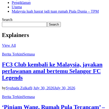
Pengiklanan
Utama
Malaysia luah hasrat jadi tuan rumah Piala Dunia – TPM
Search
Search
Explainers
View All
Berita Terkini
Semasa
FC3 Club kembali ke Malaysia, jayakan
perlawanan amal bertemu Selangor FC
Legends
by
Syuhada Zulkafli
July 30, 2026
July 30, 2026
Berita Terkini
Semasa
‘Pinjam Wang, Rumah Pula Terancam’ –