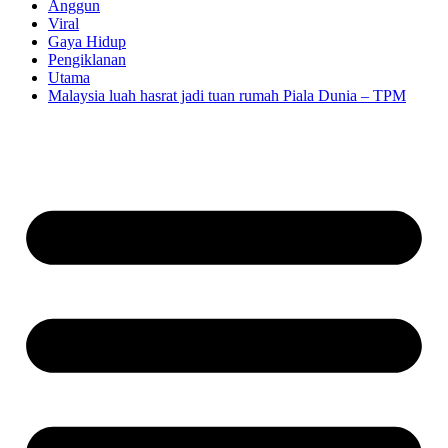
Anggun
Viral
Gaya Hidup
Pengiklanan
Utama
Malaysia luah hasrat jadi tuan rumah Piala Dunia – TPM