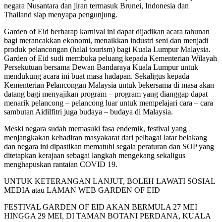
negara Nusantara dan jiran termasuk Brunei, Indonesia dan
Thailand siap menyapa pengunjung.
Garden of Eid berharap karnival ini dapat dijadikan acara tahunan
bagi merancakkan ekonomi, menaikkan industri seni dan menjadi
produk pelancongan (halal tourism) bagi Kuala Lumpur Malaysia.
Garden of Eid sudi membuka peluang kepada Kementerian Wilayah
Persekutuan bersama Dewan Bandaraya Kuala Lumpur untuk
mendukung acara ini buat masa hadapan. Sekaligus kepada
Kementerian Pelancongan Malaysia untuk bekersama di masa akan
datang bagi menyajikan program – program yang dianggap dapat
menarik pelancong – pelancong luar untuk mempelajari cara – cara
sambutan Aidilfitri juga budaya – budaya di Malaysia.
Meski negara sudah memasuki fasa endemik, festival yang
menjangkakan kehadiran masyakarat dari pelbagai latar belakang
dan negara ini dipastikan mematuhi segala peraturan dan SOP yang
ditetapkan kerajaan sebagai langkah mengekang sekaligus
menghapuskan rantaian COVID 19.
UNTUK KETERANGAN LANJUT, BOLEH LAWATI SOSIAL
MEDIA atau LAMAN WEB GARDEN OF EID
FESTIVAL GARDEN OF EID AKAN BERMULA 27 MEI
HINGGA 29 MEI, DI TAMAN BOTANI PERDANA, KUALA