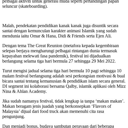
pelbagai aktiviti untuk generasi muda seperti pertandingan papan
seluncur (skateboarding).
Malah, pendekatan pendidikan kanak kanak juga disuntik secara
santai dengan kemunculan karakter animasi Islamik yang sudah
mendunia iaitu Omar & Hana, Didi & Friends serta Ejen Ali.
Dengan tema The Great Reunion (metafora kepada kegembiraan
selepas berjaya mengharungi pelbagai rintangan dunia termasuk
kepayahan melewati fasa pandemik), festival ini dijadualkan
berlangung selama tiga hari bermula 27 sehingga 29 Mei 2022.
Turut mengisi jadual selama tiga hari bermula 10 pagi sehingga 10
malam festival berlangsung adalah sesi perkongsian motivasi & bual
bicara santai tentang kemanusian & pendidikan islam secara general.
DI segment ini kolaborasi bersama Qalby, islamik aplikasi oleh Mizz
Nina & Ahlan Academy.
Jika sudah namanya festival, tidak lengkap ia tanpa ‘makan makan’.
Makan beragam jenis juadah yang berkonsepkan ‘Flavors of
Malaysia’ dijual dari food truck akan memenuhi cita rasa
pengunjung.
Dan menjadi bonus, budaya sambutan perayaan dari beberapa