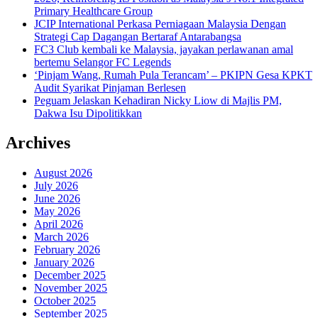
Primary Healthcare Group
JCIP International Perkasa Perniagaan Malaysia Dengan
Strategi Cap Dagangan Bertaraf Antarabangsa
FC3 Club kembali ke Malaysia, jayakan perlawanan amal
bertemu Selangor FC Legends
‘Pinjam Wang, Rumah Pula Terancam’ – PKIPN Gesa KPKT
Audit Syarikat Pinjaman Berlesen
Peguam Jelaskan Kehadiran Nicky Liow di Majlis PM,
Dakwa Isu Dipolitikkan
Archives
August 2026
July 2026
June 2026
May 2026
April 2026
March 2026
February 2026
January 2026
December 2025
November 2025
October 2025
September 2025