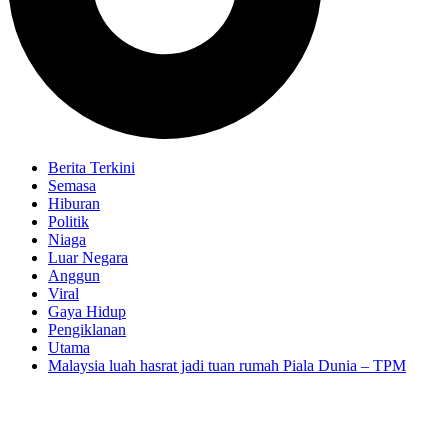
Berita Terkini
Semasa
Hiburan
Politik
Niaga
Luar Negara
Anggun
Viral
Gaya Hidup
Pengiklanan
Utama
Malaysia luah hasrat jadi tuan rumah Piala Dunia – TPM