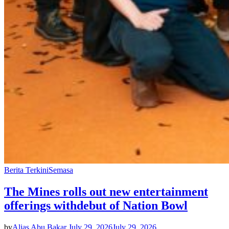
Berita Terkini
Semasa
The Mines rolls out new entertainment
offerings withdebut of Nation Bowl
by
Alias Abu Bakar
July 29, 2026
July 29, 2026