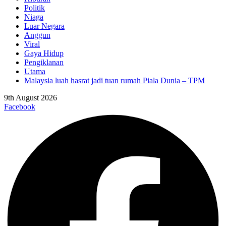
Politik
Niaga
Luar Negara
Anggun
Viral
Gaya Hidup
Pengiklanan
Utama
Malaysia luah hasrat jadi tuan rumah Piala Dunia – TPM
9th August 2026
Facebook