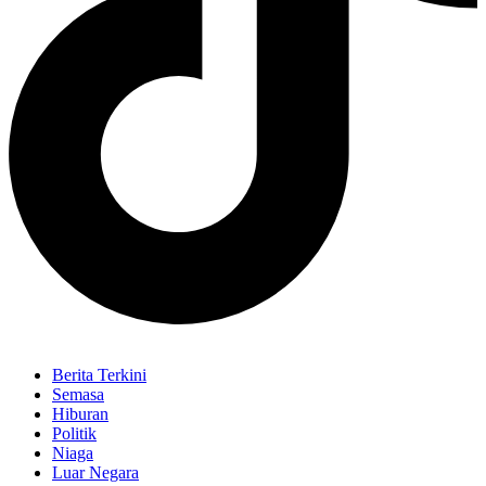
Berita Terkini
Semasa
Hiburan
Politik
Niaga
Luar Negara