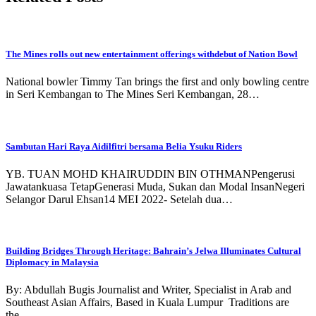
The Mines rolls out new entertainment offerings withdebut of Nation Bowl
National bowler Timmy Tan brings the first and only bowling centre
in Seri Kembangan to The Mines Seri Kembangan, 28…
Sambutan Hari Raya Aidilfitri bersama Belia Ysuku Riders
YB. TUAN MOHD KHAIRUDDIN BIN OTHMANPengerusi
Jawatankuasa TetapGenerasi Muda, Sukan dan Modal InsanNegeri
Selangor Darul Ehsan14 MEI 2022- Setelah dua…
Building Bridges Through Heritage: Bahrain’s Jelwa Illuminates Cultural
Diplomacy in Malaysia
By: Abdullah Bugis Journalist and Writer, Specialist in Arab and
Southeast Asian Affairs, Based in Kuala Lumpur Traditions are
the…