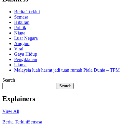
Berita Terkini
Semasa
Hiburan
Politik
Niaga
Luar Negara
Anggun
Viral
Gaya Hidup
Pengiklanan
Utama
Malaysia luah hasrat jadi tuan rumah Piala Dunia – TPM
Search
Search
Explainers
View All
Berita Terkini
Semasa