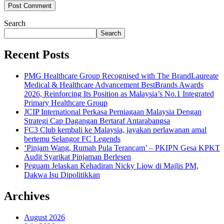
Search
Search
Recent Posts
PMG Healthcare Group Recognised with The BrandLaureate
Medical & Healthcare Advancement BestBrands Awards
2026, Reinforcing Its Position as Malaysia’s No.1 Integrated
Primary Healthcare Group
JCIP International Perkasa Perniagaan Malaysia Dengan
Strategi Cap Dagangan Bertaraf Antarabangsa
FC3 Club kembali ke Malaysia, jayakan perlawanan amal
bertemu Selangor FC Legends
‘Pinjam Wang, Rumah Pula Terancam’ – PKIPN Gesa KPKT
Audit Syarikat Pinjaman Berlesen
Peguam Jelaskan Kehadiran Nicky Liow di Majlis PM,
Dakwa Isu Dipolitikkan
Archives
August 2026