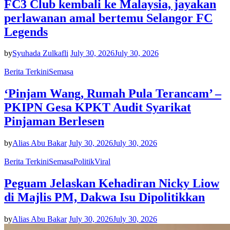
FC3 Club kembali ke Malaysia, jayakan
perlawanan amal bertemu Selangor FC
Legends
by
Syuhada Zulkafli
July 30, 2026
July 30, 2026
Berita Terkini
Semasa
‘Pinjam Wang, Rumah Pula Terancam’ –
PKIPN Gesa KPKT Audit Syarikat
Pinjaman Berlesen
by
Alias Abu Bakar
July 30, 2026
July 30, 2026
Berita Terkini
Semasa
Politik
Viral
Peguam Jelaskan Kehadiran Nicky Liow
di Majlis PM, Dakwa Isu Dipolitikkan
by
Alias Abu Bakar
July 30, 2026
July 30, 2026