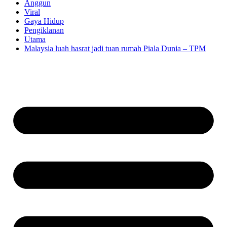
Anggun
Viral
Gaya Hidup
Pengiklanan
Utama
Malaysia luah hasrat jadi tuan rumah Piala Dunia – TPM