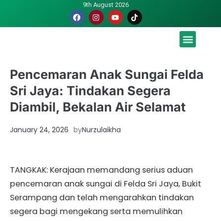
9th August 2026
Malaysia luah hasrat jadi tuan rumah Piala Dunia – TPM
Pencemaran Anak Sungai Felda
Sri Jaya: Tindakan Segera
Diambil, Bekalan Air Selamat
January 24, 2026
by
Nurzulaikha
TANGKAK: Kerajaan memandang serius aduan
pencemaran anak sungai di Felda Sri Jaya, Bukit
Serampang dan telah mengarahkan tindakan
segera bagi mengekang serta memulihkan