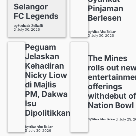
Selangor
Pinjaman
FC Legends
Berlesen
by
Syuhada Zulkafli
July 30, 2026
by
Alias Abu Bakar
July 30, 2026
Peguam
Jelaskan
The Mines
Kehadiran
rolls out ne
Nicky Liow
entertainme
di Majlis
offerings
PM, Dakwa
withdebut o
Isu
Nation Bowl
Dipolitikkan
by
July 29, 
Alias Abu Bakar
by
Alias Abu Bakar
July 30, 2026