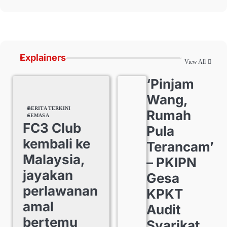
Explainers
View All
‘Pinjam
Wang,
BERITA TERKINI
Rumah
SEMASA
FC3 Club
Pula
kembali ke
Terancam’
Malaysia,
– PKIPN
jayakan
Gesa
perlawanan
KPKT
amal
Audit
bertemu
Syarikat