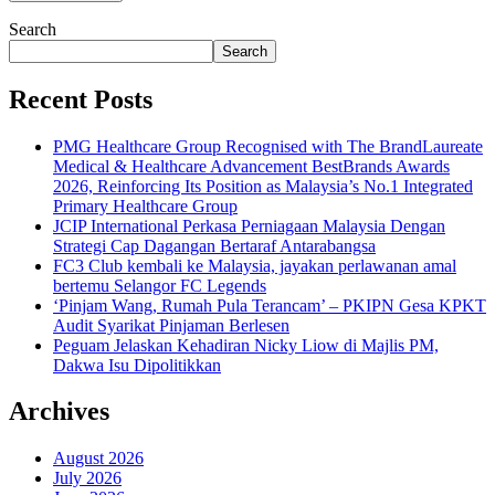
Search
Search
Recent Posts
PMG Healthcare Group Recognised with The BrandLaureate
Medical & Healthcare Advancement BestBrands Awards
2026, Reinforcing Its Position as Malaysia’s No.1 Integrated
Primary Healthcare Group
JCIP International Perkasa Perniagaan Malaysia Dengan
Strategi Cap Dagangan Bertaraf Antarabangsa
FC3 Club kembali ke Malaysia, jayakan perlawanan amal
bertemu Selangor FC Legends
‘Pinjam Wang, Rumah Pula Terancam’ – PKIPN Gesa KPKT
Audit Syarikat Pinjaman Berlesen
Peguam Jelaskan Kehadiran Nicky Liow di Majlis PM,
Dakwa Isu Dipolitikkan
Archives
August 2026
July 2026