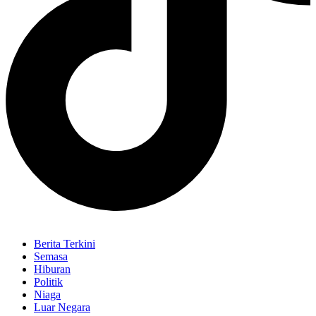
Berita Terkini
Semasa
Hiburan
Politik
Niaga
Luar Negara