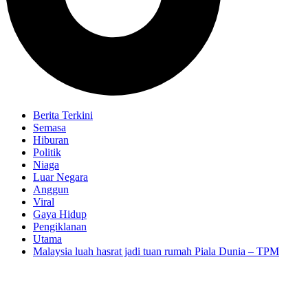
Berita Terkini
Semasa
Hiburan
Politik
Niaga
Luar Negara
Anggun
Viral
Gaya Hidup
Pengiklanan
Utama
Malaysia luah hasrat jadi tuan rumah Piala Dunia – TPM