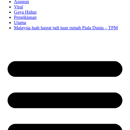
Anggun
Viral
Gaya Hidup
Pengiklanan
Utama
Malaysia luah hasrat jadi tuan rumah Piala Dunia – TPM