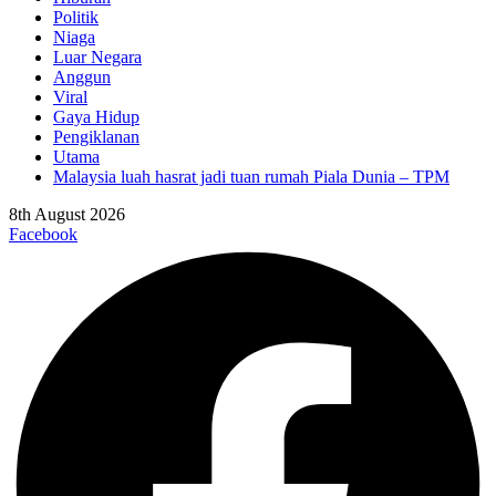
Politik
Niaga
Luar Negara
Anggun
Viral
Gaya Hidup
Pengiklanan
Utama
Malaysia luah hasrat jadi tuan rumah Piala Dunia – TPM
8th August 2026
Facebook