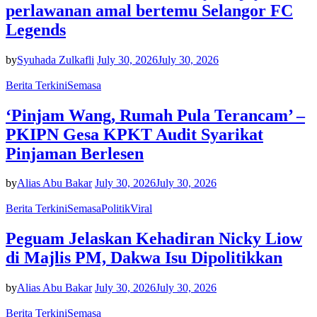
perlawanan amal bertemu Selangor FC
Legends
by
Syuhada Zulkafli
July 30, 2026
July 30, 2026
Berita Terkini
Semasa
‘Pinjam Wang, Rumah Pula Terancam’ –
PKIPN Gesa KPKT Audit Syarikat
Pinjaman Berlesen
by
Alias Abu Bakar
July 30, 2026
July 30, 2026
Berita Terkini
Semasa
Politik
Viral
Peguam Jelaskan Kehadiran Nicky Liow
di Majlis PM, Dakwa Isu Dipolitikkan
by
Alias Abu Bakar
July 30, 2026
July 30, 2026
Berita Terkini
Semasa