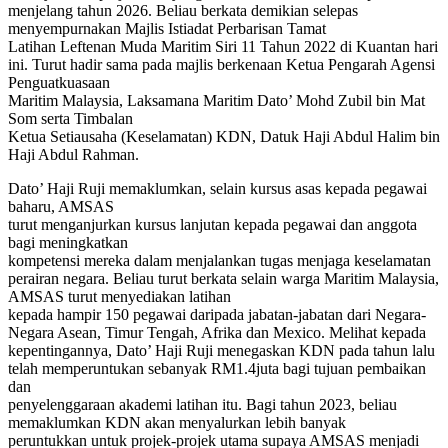
menjelang tahun 2026. Beliau berkata demikian selepas
menyempurnakan Majlis Istiadat Perbarisan Tamat
Latihan Leftenan Muda Maritim Siri 11 Tahun 2022 di Kuantan hari
ini. Turut hadir sama pada majlis berkenaan Ketua Pengarah Agensi
Penguatkuasaan
Maritim Malaysia, Laksamana Maritim Dato’ Mohd Zubil bin Mat
Som serta Timbalan
Ketua Setiausaha (Keselamatan) KDN, Datuk Haji Abdul Halim bin
Haji Abdul Rahman.
Dato’ Haji Ruji memaklumkan, selain kursus asas kepada pegawai
baharu, AMSAS
turut menganjurkan kursus lanjutan kepada pegawai dan anggota
bagi meningkatkan
kompetensi mereka dalam menjalankan tugas menjaga keselamatan
perairan negara. Beliau turut berkata selain warga Maritim Malaysia,
AMSAS turut menyediakan latihan
kepada hampir 150 pegawai daripada jabatan-jabatan dari Negara-
Negara Asean, Timur Tengah, Afrika dan Mexico. Melihat kepada
kepentingannya, Dato’ Haji Ruji menegaskan KDN pada tahun lalu
telah memperuntukan sebanyak RM1.4juta bagi tujuan pembaikan
dan
penyelenggaraan akademi latihan itu. Bagi tahun 2023, beliau
memaklumkan KDN akan menyalurkan lebih banyak
peruntukkan untuk projek-projek utama supaya AMSAS menjadi