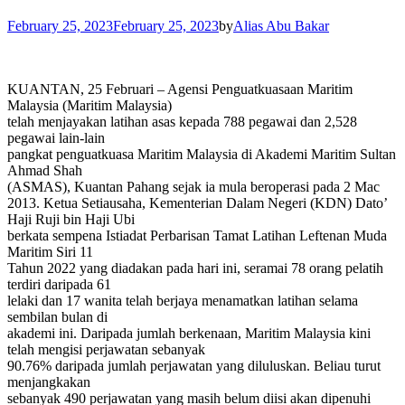
February 25, 2023
February 25, 2023
by
Alias Abu Bakar
KUANTAN, 25 Februari – Agensi Penguatkuasaan Maritim
Malaysia (Maritim Malaysia)
telah menjayakan latihan asas kepada 788 pegawai dan 2,528
pegawai lain-lain
pangkat penguatkuasa Maritim Malaysia di Akademi Maritim Sultan
Ahmad Shah
(ASMAS), Kuantan Pahang sejak ia mula beroperasi pada 2 Mac
2013. Ketua Setiausaha, Kementerian Dalam Negeri (KDN) Dato’
Haji Ruji bin Haji Ubi
berkata sempena Istiadat Perbarisan Tamat Latihan Leftenan Muda
Maritim Siri 11
Tahun 2022 yang diadakan pada hari ini, seramai 78 orang pelatih
terdiri daripada 61
lelaki dan 17 wanita telah berjaya menamatkan latihan selama
sembilan bulan di
akademi ini. Daripada jumlah berkenaan, Maritim Malaysia kini
telah mengisi perjawatan sebanyak
90.76% daripada jumlah perjawatan yang diluluskan. Beliau turut
menjangkakan
sebanyak 490 perjawatan yang masih belum diisi akan dipenuhi