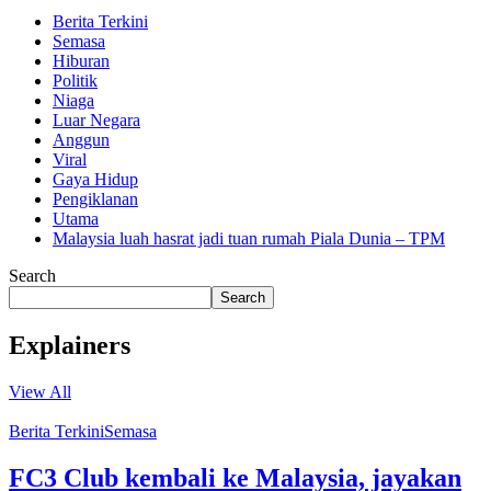
Berita Terkini
Semasa
Hiburan
Politik
Niaga
Luar Negara
Anggun
Viral
Gaya Hidup
Pengiklanan
Utama
Malaysia luah hasrat jadi tuan rumah Piala Dunia – TPM
Search
Search
Explainers
View All
Berita Terkini
Semasa
FC3 Club kembali ke Malaysia, jayakan