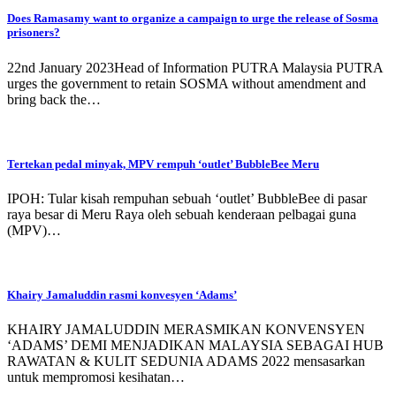
Does Ramasamy want to organize a campaign to urge the release of Sosma
prisoners?
22nd January 2023Head of Information PUTRA Malaysia PUTRA
urges the government to retain SOSMA without amendment and
bring back the…
Tertekan pedal minyak, MPV rempuh ‘outlet’ BubbleBee Meru
IPOH: Tular kisah rempuhan sebuah ‘outlet’ BubbleBee di pasar
raya besar di Meru Raya oleh sebuah kenderaan pelbagai guna
(MPV)…
Khairy Jamaluddin rasmi konvesyen ‘Adams’
KHAIRY JAMALUDDIN MERASMIKAN KONVENSYEN
‘ADAMS’ DEMI MENJADIKAN MALAYSIA SEBAGAI HUB
RAWATAN & KULIT SEDUNIA ADAMS 2022 mensasarkan
untuk mempromosi kesihatan…