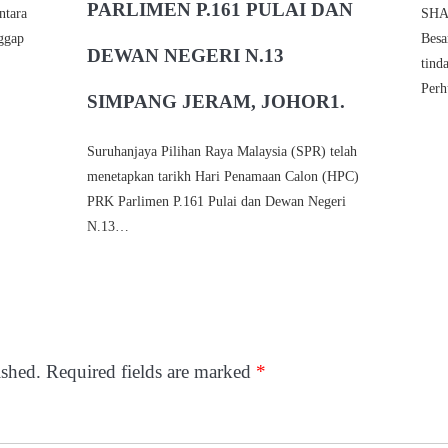
PARLIMEN P.161 PULAI DAN
ntara
SHA
ggap
Besa
DEWAN NEGERI N.13
tind
Per
SIMPANG JERAM, JOHOR1.
Suruhanjaya Pilihan Raya Malaysia (SPR) telah
menetapkan tarikh Hari Penamaan Calon (HPC)
PRK Parlimen P.161 Pulai dan Dewan Negeri
N.13…
ished.
Required fields are marked
*