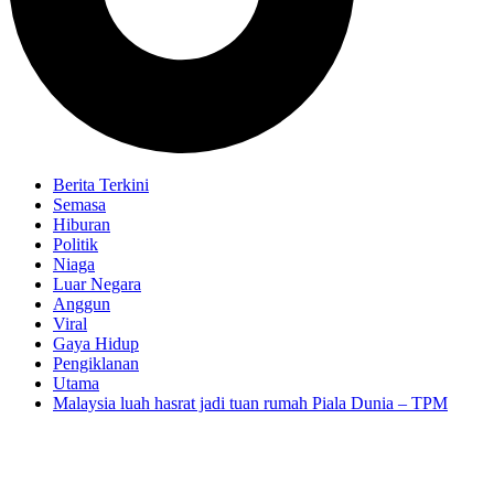
Berita Terkini
Semasa
Hiburan
Politik
Niaga
Luar Negara
Anggun
Viral
Gaya Hidup
Pengiklanan
Utama
Malaysia luah hasrat jadi tuan rumah Piala Dunia – TPM