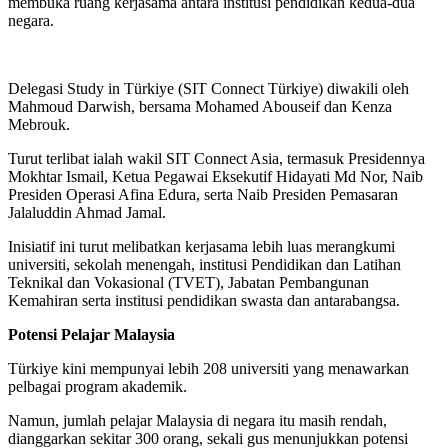
membuka ruang kerjasama antara institusi pendidikan kedua-dua
negara.
Delegasi Study in Türkiye (SIT Connect Türkiye) diwakili oleh
Mahmoud Darwish, bersama Mohamed Abouseif dan Kenza
Mebrouk.
Turut terlibat ialah wakil SIT Connect Asia, termasuk Presidennya
Mokhtar Ismail, Ketua Pegawai Eksekutif Hidayati Md Nor, Naib
Presiden Operasi Afina Edura, serta Naib Presiden Pemasaran
Jalaluddin Ahmad Jamal.
Inisiatif ini turut melibatkan kerjasama lebih luas merangkumi
universiti, sekolah menengah, institusi Pendidikan dan Latihan
Teknikal dan Vokasional (TVET), Jabatan Pembangunan
Kemahiran serta institusi pendidikan swasta dan antarabangsa.
Potensi Pelajar Malaysia
Türkiye kini mempunyai lebih 208 universiti yang menawarkan
pelbagai program akademik.
Namun, jumlah pelajar Malaysia di negara itu masih rendah,
dianggarkan sekitar 300 orang, sekali gus menunjukkan potensi