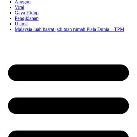
Anggun
Viral
Gaya Hidup
Pengiklanan
Utama
Malaysia luah hasrat jadi tuan rumah Piala Dunia – TPM