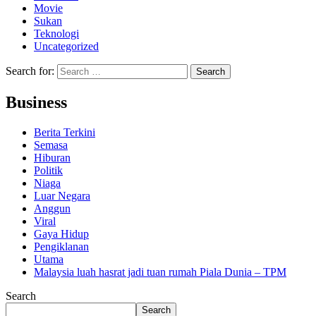
Movie
Sukan
Teknologi
Uncategorized
Search for:
Business
Berita Terkini
Semasa
Hiburan
Politik
Niaga
Luar Negara
Anggun
Viral
Gaya Hidup
Pengiklanan
Utama
Malaysia luah hasrat jadi tuan rumah Piala Dunia – TPM
Search
Search