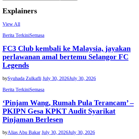
Explainers
View All
Berita Terkini
Semasa
FC3 Club kembali ke Malaysia, jayakan
perlawanan amal bertemu Selangor FC
Legends
by
Syuhada Zulkafli
July 30, 2026
July 30, 2026
Berita Terkini
Semasa
‘Pinjam Wang, Rumah Pula Terancam’ –
PKIPN Gesa KPKT Audit Syarikat
Pinjaman Berlesen
by
Alias Abu Bakar
July 30, 2026
July 30, 2026