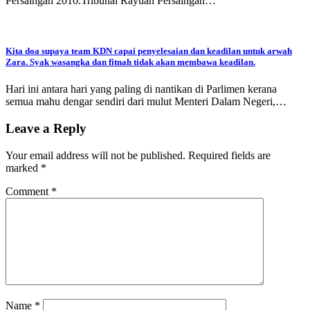
Persaingan 2010.Tribunal Rayuan Persaingan…
Kita doa supaya team KDN capai penyelesaian dan keadilan untuk arwah
Zara. Syak wasangka dan fitnah tidak akan membawa keadilan.
Hari ini antara hari yang paling di nantikan di Parlimen kerana
semua mahu dengar sendiri dari mulut Menteri Dalam Negeri,…
Leave a Reply
Your email address will not be published.
Required fields are
marked
*
Comment
*
Name
*