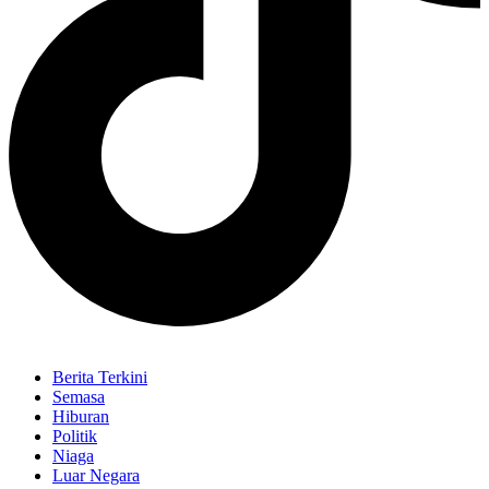
Berita Terkini
Semasa
Hiburan
Politik
Niaga
Luar Negara