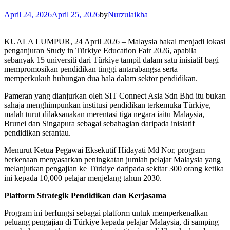
April 24, 2026
April 25, 2026
by
Nurzulaikha
KUALA LUMPUR, 24 April 2026 – Malaysia bakal menjadi lokasi
penganjuran Study in Türkiye Education Fair 2026, apabila
sebanyak 15 universiti dari Türkiye tampil dalam satu inisiatif bagi
mempromosikan pendidikan tinggi antarabangsa serta
memperkukuh hubungan dua hala dalam sektor pendidikan.
Pameran yang dianjurkan oleh SIT Connect Asia Sdn Bhd itu bukan
sahaja menghimpunkan institusi pendidikan terkemuka Türkiye,
malah turut dilaksanakan merentasi tiga negara iaitu Malaysia,
Brunei dan Singapura sebagai sebahagian daripada inisiatif
pendidikan serantau.
Menurut Ketua Pegawai Eksekutif Hidayati Md Nor, program
berkenaan menyasarkan peningkatan jumlah pelajar Malaysia yang
melanjutkan pengajian ke Türkiye daripada sekitar 300 orang ketika
ini kepada 10,000 pelajar menjelang tahun 2030.
Platform Strategik Pendidikan dan Kerjasama
Program ini berfungsi sebagai platform untuk memperkenalkan
peluang pengajian di Türkiye kepada pelajar Malaysia, di samping