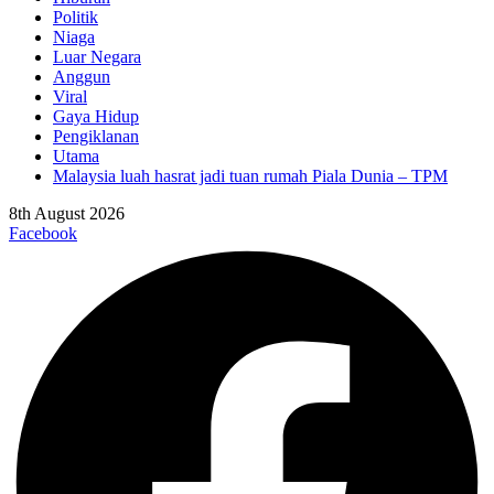
Politik
Niaga
Luar Negara
Anggun
Viral
Gaya Hidup
Pengiklanan
Utama
Malaysia luah hasrat jadi tuan rumah Piala Dunia – TPM
8th August 2026
Facebook