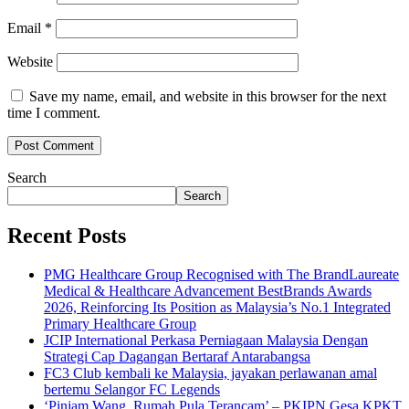
Email
*
Website
Save my name, email, and website in this browser for the next
time I comment.
Search
Search
Recent Posts
PMG Healthcare Group Recognised with The BrandLaureate
Medical & Healthcare Advancement BestBrands Awards
2026, Reinforcing Its Position as Malaysia’s No.1 Integrated
Primary Healthcare Group
JCIP International Perkasa Perniagaan Malaysia Dengan
Strategi Cap Dagangan Bertaraf Antarabangsa
FC3 Club kembali ke Malaysia, jayakan perlawanan amal
bertemu Selangor FC Legends
‘Pinjam Wang, Rumah Pula Terancam’ – PKIPN Gesa KPKT