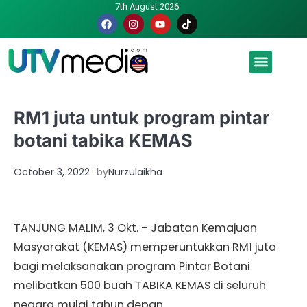
7th August 2026
Malaysia luah hasrat jadi tuan rumah Piala Dunia – TPM
RM1 juta untuk program pintar
botani tabika KEMAS
October 3, 2022
by
Nurzulaikha
TANJUNG MALIM, 3 Okt. – Jabatan Kemajuan
Masyarakat (KEMAS) memperuntukkan RM1 juta
bagi melaksanakan program Pintar Botani
melibatkan 500 buah TABIKA KEMAS di seluruh
negara mulai tahun depan.