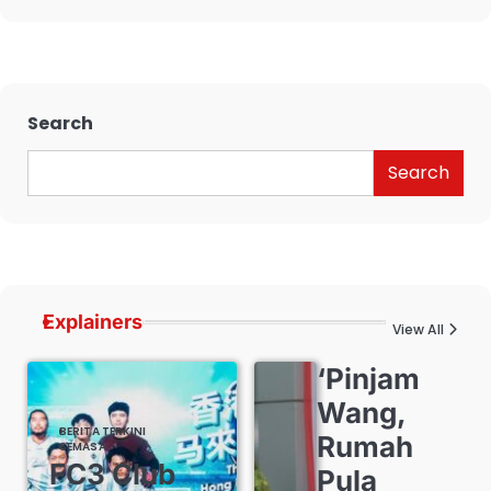
Search
Search
Explainers
View All
‘Pinjam
Wang,
BERITA TERKINI
Rumah
SEMASA
FC3 Club
Pula