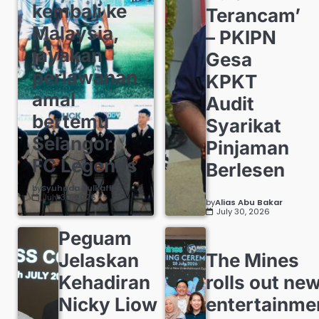
kembali ke
Terancam’
Malaysia,
– PKIPN
jayakan
Gesa
perlawanan
KPKT
amal
Audit
bertemu
Syarikat
Selangor
Pinjaman
FC Legends
Berlesen
by
Syuhada Zulkafli
July 30, 2026
by
Alias Abu Bakar
July 30, 2026
Peguam
Jelaskan
The Mines
Kehadiran
rolls out ne
Nicky Liow
entertainme