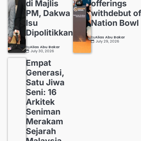
di Majlis
offerings
PM, Dakwa
withdebut o
Isu
Nation Bowl
Dipolitikkan
by
Alias Abu Bakar
July 29, 2026
by
Alias Abu Bakar
July 30, 2026
Empat
Generasi,
Satu Jiwa
Seni: 16
Arkitek
Seniman
Merakam
Sejarah
Malaysia