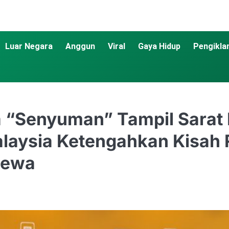
Luar Negara
Anggun
Viral
Gaya Hidup
Pengikla
a “Senyuman” Tampil Sarat
laysia Ketengahkan Kisah
mewa