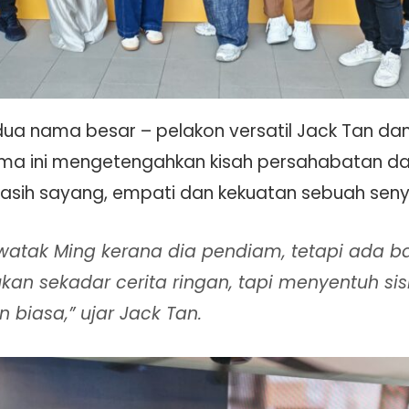
a nama besar – pelakon versatil Jack Tan dan
drama ini mengetengahkan kisah persahabatan d
sih sayang, empati dan kekuatan sebuah sen
 watak Ming kerana dia pendiam, tetapi ada b
bukan sekadar cerita ringan, tapi menyentuh s
 biasa,” ujar Jack Tan.