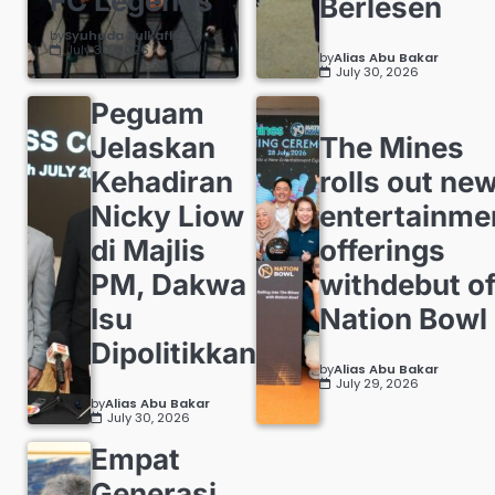
FC Legends
Berlesen
by
Syuhada Zulkafli
July 30, 2026
by
Alias Abu Bakar
July 30, 2026
Peguam
Jelaskan
The Mines
Kehadiran
rolls out ne
Nicky Liow
entertainme
di Majlis
offerings
PM, Dakwa
withdebut o
Isu
Nation Bowl
Dipolitikkan
by
Alias Abu Bakar
July 29, 2026
by
Alias Abu Bakar
July 30, 2026
Empat
Generasi,