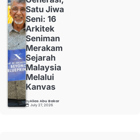
Satu Jiwa
Seni: 16
Arkitek
Seniman
Merakam
Sejarah
Malaysia
Melalui
Kanvas
by
Alias Abu Bakar
July 27, 2026