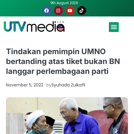
9th August 2026
Malaysia luah hasrat jadi tuan rumah Piala Dunia – TPM
Tindakan pemimpin UMNO
bertanding atas tiket bukan BN
langgar perlembagaan parti
November 5, 2022
by
Syuhada Zulkafli