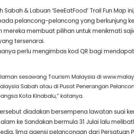
h Sabah & Labuan ‘SeeEatFood’ Trail Fun Map ini,
epada pelancong-pelancong yang berkunjung k
mereka membuat pilihan untuk menikmati saj
yang tersenarai.
 hanya perlu mengimbas kod QR bagi mendapatka
i laman sesawang Tourism Malaysia di www.malaysi
laysia Sabah atau di Pusat Penerangan Pelanco
ngsa Kota Kinabalu,” katanya.
 tersebut diadakan bersempena lawatan suai ken
alam ke Sandakan bermula 31 Julai lalu melibat
 media, lima agensi pelancongan dari Persatuan