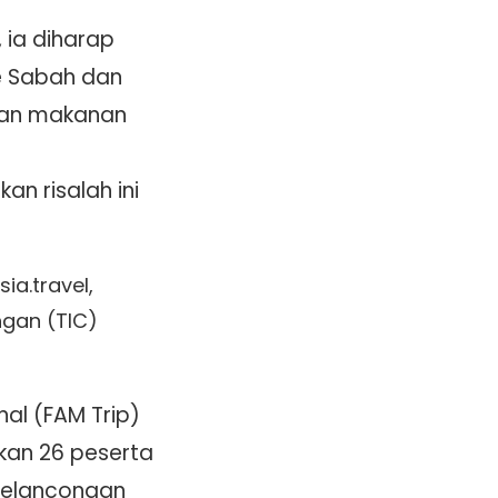
 ia diharap
e Sabah dan
ian makanan
n risalah ini
a.travel,
ngan (TIC)
al (FAM Trip)
kan 26 peserta
 Pelancongan