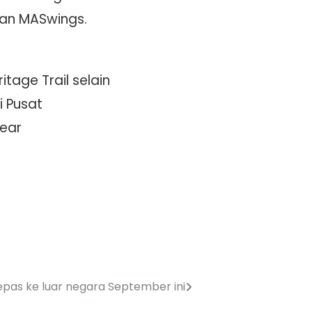
dan MASwings.
tage Trail selain
i Pusat
Bear
epas ke luar negara September ini