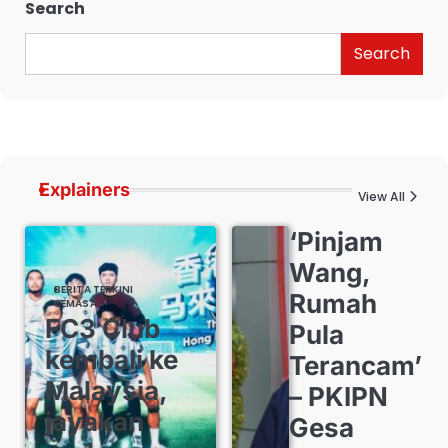
Search
Search
Explainers
View All
‘Pinjam
Wang,
BERITA TERKINI
Rumah
SEMASA
FC3 Club
Pula
kembali ke
Terancam’
Malaysia,
– PKIPN
jayakan
Gesa