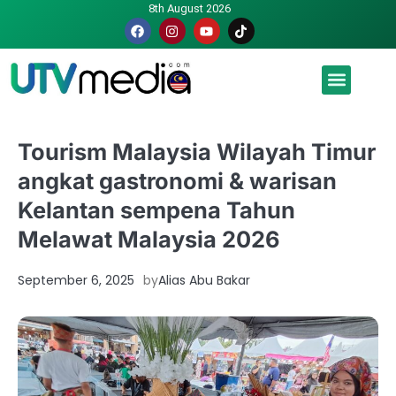
8th August 2026
Malaysia luah hasrat jadi tuan rumah Piala Dunia – TPM
Tourism Malaysia Wilayah Timur
angkat gastronomi & warisan
Kelantan sempena Tahun
Melawat Malaysia 2026
September 6, 2025
by
Alias Abu Bakar