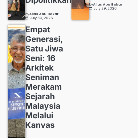
by
Alias Abu Bakar
July 29, 2026
by
Alias Abu Bakar
July 30, 2026
Empat
Generasi,
Satu Jiwa
Seni: 16
Arkitek
Seniman
Merakam
Sejarah
Malaysia
Melalui
Kanvas