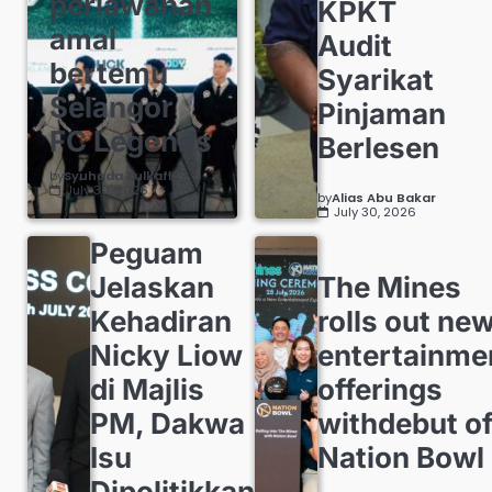
perlawanan
KPKT
amal
Audit
bertemu
Syarikat
Selangor
Pinjaman
FC Legends
Berlesen
by
Syuhada Zulkafli
July 30, 2026
by
Alias Abu Bakar
July 30, 2026
Peguam
Jelaskan
The Mines
Kehadiran
rolls out ne
Nicky Liow
entertainme
di Majlis
offerings
PM, Dakwa
withdebut o
Isu
Nation Bowl
Dipolitikkan