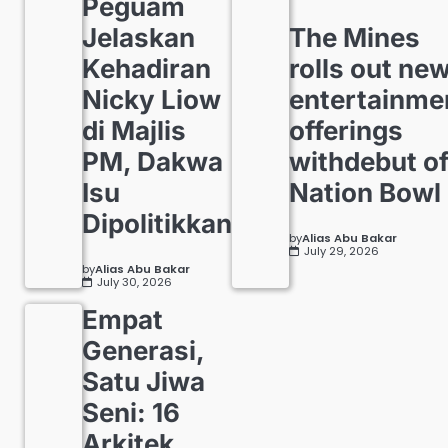
Peguam
Jelaskan
The Mines
Kehadiran
rolls out ne
Nicky Liow
entertainme
di Majlis
offerings
PM, Dakwa
withdebut o
Isu
Nation Bowl
Dipolitikkan
by
Alias Abu Bakar
July 29, 2026
by
Alias Abu Bakar
July 30, 2026
Empat
Generasi,
Satu Jiwa
Seni: 16
Arkitek