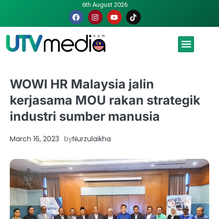
6th August 2026
Malaysia luah hasrat jadi tuan rumah Piala Dunia – TPM
WOWI HR Malaysia jalin
kerjasama MOU rakan strategik
industri sumber manusia
March 16, 2023
by
Nurzulaikha