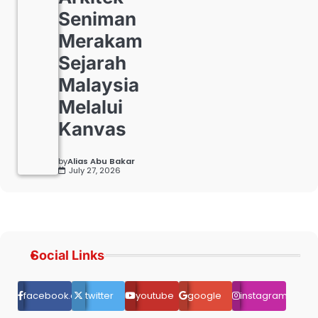
Seniman
Merakam
Sejarah
Malaysia
Melalui
Kanvas
by
Alias Abu Bakar
July 27, 2026
Social Links
facebook.com
twitter
youtube
google
instagram