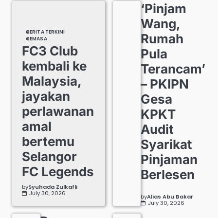
‘Pinjam
Wang,
BERITA TERKINI
Rumah
SEMASA
FC3 Club
Pula
kembali ke
Terancam’
Malaysia,
– PKIPN
jayakan
Gesa
perlawanan
KPKT
amal
Audit
bertemu
Syarikat
Selangor
Pinjaman
FC Legends
Berlesen
by
Syuhada Zulkafli
July 30, 2026
by
Alias Abu Bakar
July 30, 2026