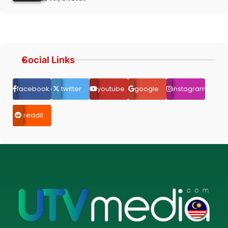
Social Links
facebook.com
twitter
youtube
google
instagram
reddit