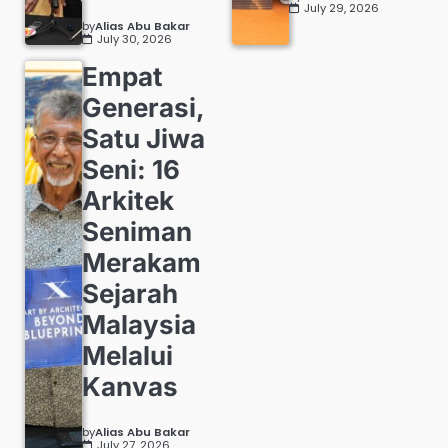
July 29, 2026
by
Alias Abu Bakar
July 30, 2026
Empat
Generasi,
Satu Jiwa
Seni: 16
Arkitek
Seniman
Merakam
Sejarah
Malaysia
Melalui
Kanvas
by
Alias Abu Bakar
July 27, 2026