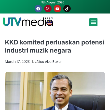
9th August 2026
Malaysia luah hasrat jadi tuan rumah Piala Dunia – TPM
KKD komited perluaskan potensi
industri muzik negara
March 17, 2023
by
Alias Abu Bakar