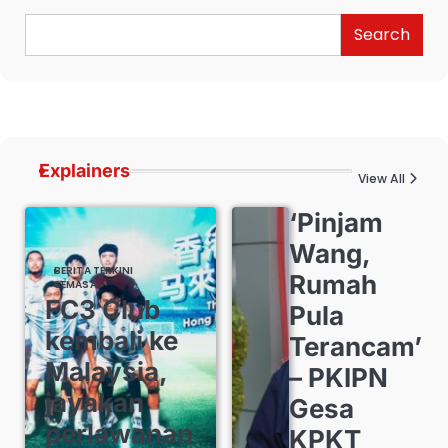
Search
Explainers
View All
‘Pinjam
Wang,
BERITA TERKINI
Rumah
SEMASA
FC3 Club
Pula
kembali ke
Terancam’
Malaysia,
– PKIPN
jayakan
Gesa
perlawanan
KPKT