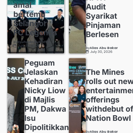
amal
Audit
bertemu
Syarikat
Selangor
Pinjaman
FC Legends
Berlesen
by
Syuhada Zulkafli
July 30, 2026
by
Alias Abu Bakar
July 30, 2026
Peguam
Jelaskan
The Mines
Kehadiran
rolls out ne
Nicky Liow
entertainme
di Majlis
offerings
PM, Dakwa
withdebut o
Isu
Nation Bowl
Dipolitikkan
by
Alias Abu Bakar