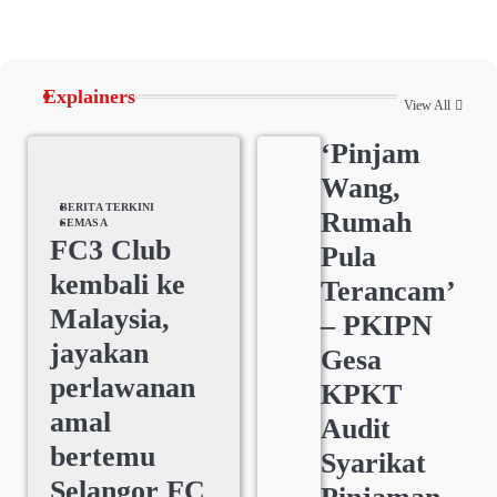
Explainers
View All
‘Pinjam
Wang,
BERITA TERKINI
Rumah
SEMASA
FC3 Club
Pula
kembali ke
Terancam’
Malaysia,
– PKIPN
jayakan
Gesa
perlawanan
KPKT
amal
Audit
bertemu
Syarikat
Selangor FC