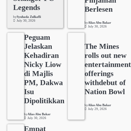
Pinjaman
Legends
Berlesen
by
Syuhada Zulkafli
July 30, 2026
by
Alias Abu Bakar
July 30, 2026
Peguam
Jelaskan
The Mines
Kehadiran
rolls out new
Nicky Liow
entertainmen
di Majlis
offerings
PM, Dakwa
withdebut of
Isu
Nation Bowl
Dipolitikkan
by
Alias Abu Bakar
July 29, 2026
by
Alias Abu Bakar
July 30, 2026
Empat