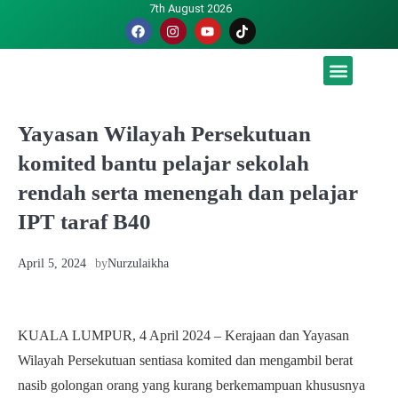
7th August 2026
Malaysia luah hasrat jadi tuan rumah Piala Dunia – TPM
Yayasan Wilayah Persekutuan
komited bantu pelajar sekolah
rendah serta menengah dan pelajar
IPT taraf B40
April 5, 2024
by
Nurzulaikha
KUALA LUMPUR, 4 April 2024 – Kerajaan dan Yayasan
Wilayah Persekutuan sentiasa komited dan mengambil berat
nasib golongan orang yang kurang berkemampuan khususnya