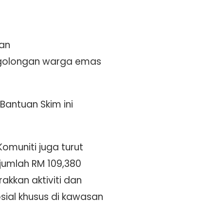
gan
k golongan warga emas
antuan Skim ini
muniti juga turut
jumlah RM 109,380
kan aktiviti dan
ial khusus di kawasan