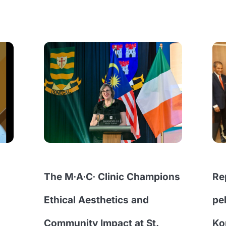
The M∙A∙C∙ Clinic Champions
Re
Ethical Aesthetics and
pe
Community Impact at St.
Ko