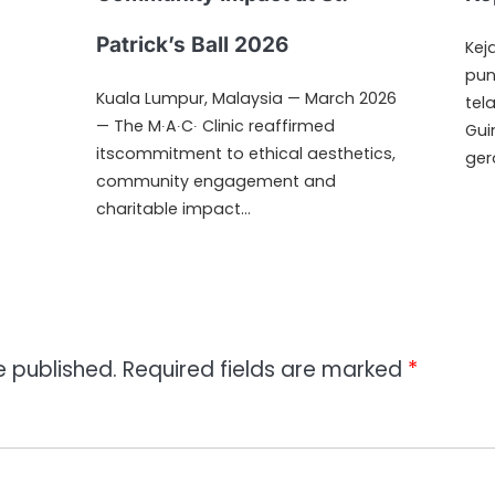
Patrick’s Ball 2026
Kej
pun
Kuala Lumpur, Malaysia — March 2026
tel
— The M∙A∙C∙ Clinic reaffirmed
Gui
itscommitment to ethical aesthetics,
ger
community engagement and
charitable impact…
e published.
Required fields are marked
*