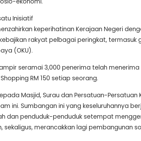
sio-ekonomi.
tu Inisiatif
menzahirkan keperihatinan Kerajaan Negeri den
ebajikan rakyat pelbagai peringkat, termasu
paya (OKU).
ampir seramai 3,000 penerima telah menerima B
Shopping RM 150 setiap seorang.
ada Masjid, Surau dan Persatuan-Persatuan Ko
m ini. Sumbangan ini yang keseluruhannya ber
ah dan penduduk-penduduk setempat menggerak
 sekaligus, merancakkan lagi pembangunan sos