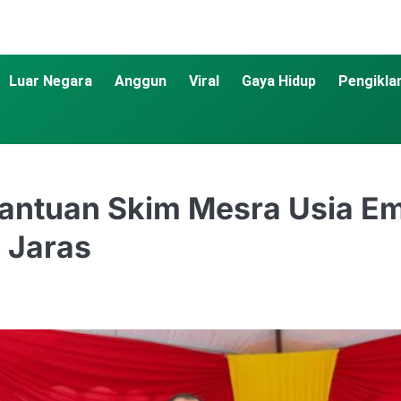
Luar Negara
Anggun
Viral
Gaya Hidup
Pengikla
bantuan Skim Mesra Usia E
 Jaras