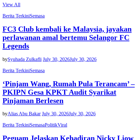
View All
Berita Terkini
Semasa
FC3 Club kembali ke Malaysia, jayakan
perlawanan amal bertemu Selangor FC
Legends
by
Syuhada Zulkafli
July 30, 2026
July 30, 2026
Berita Terkini
Semasa
‘Pinjam Wang, Rumah Pula Terancam’ –
PKIPN Gesa KPKT Audit Syarikat
Pinjaman Berlesen
by
Alias Abu Bakar
July 30, 2026
July 30, 2026
Berita Terkini
Semasa
Politik
Viral
Peguam Jelaskan Kehadiran Nicky Liow