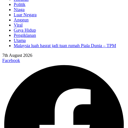
Politik
Niaga
Luar Negara
Anggun
Viral
Gaya Hidup
Pengiklanan
Utama
Malaysia luah hasrat jadi tuan rumah Piala Dunia – TPM
7th August 2026
Facebook