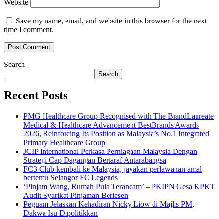
Website
Save my name, email, and website in this browser for the next
time I comment.
Search
Search
Recent Posts
PMG Healthcare Group Recognised with The BrandLaureate
Medical & Healthcare Advancement BestBrands Awards
2026, Reinforcing Its Position as Malaysia’s No.1 Integrated
Primary Healthcare Group
JCIP International Perkasa Perniagaan Malaysia Dengan
Strategi Cap Dagangan Bertaraf Antarabangsa
FC3 Club kembali ke Malaysia, jayakan perlawanan amal
bertemu Selangor FC Legends
‘Pinjam Wang, Rumah Pula Terancam’ – PKIPN Gesa KPKT
Audit Syarikat Pinjaman Berlesen
Peguam Jelaskan Kehadiran Nicky Liow di Majlis PM,
Dakwa Isu Dipolitikkan