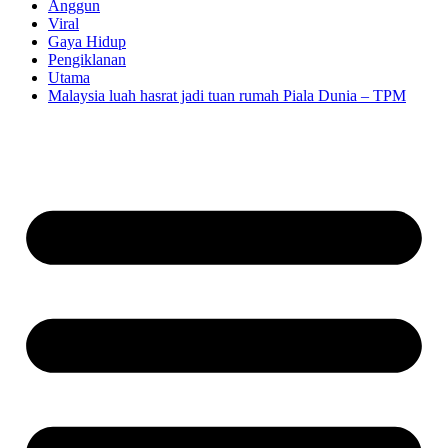
Anggun
Viral
Gaya Hidup
Pengiklanan
Utama
Malaysia luah hasrat jadi tuan rumah Piala Dunia – TPM