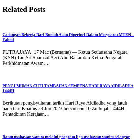
Related Posts
Cadangan Bekerja Dari Rumah Akan Diperinci Dalam Mesyuarat MTEN –
Fahmi
PUTRAJAYA, 17 Mac (Bernama) — Ketua Setiausaha Negara
(KSN) Tan Sri Shamsul Azri Abu Bakar dan Ketua Pengarah
Perkhidmatan Awam…
PENGUMUMAN CUTI TAMBAHAN SEMPENA HARI RAYA AIDILADHA
1444H
Berikutan pengisytiharan tarikh Hari Raya Aidiladha yang jatuh
pada hari Khamis 29 Jun 2023 bersamaan 10 Zulhijjah 1444H.
Pentadbiran Kerajaan…
Bantu usahawan wanita melalui program liga usahawan wanita selangor