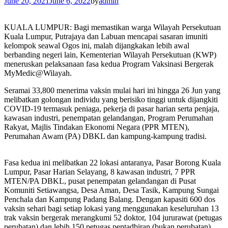
June 20, 2021
June 6, 2022
by
admin
KUALA LUMPUR: Bagi memastikan warga Wilayah Persekutuan
Kuala Lumpur, Putrajaya dan Labuan mencapai sasaran imuniti
kelompok seawal Ogos ini, malah dijangkakan lebih awal
berbanding negeri lain, Kementerian Wilayah Persekutuan (KWP)
meneruskan pelaksanaan fasa kedua Program Vaksinasi Bergerak
MyMedic@Wilayah.
Seramai 33,800 menerima vaksin mulai hari ini hingga 26 Jun yang
melibatkan golongan individu yang berisiko tinggi untuk dijangkiti
COVID-19 termasuk peniaga, pekerja di pasar harian serta penjaja,
kawasan industri, penempatan gelandangan, Program Perumahan
Rakyat, Majlis Tindakan Ekonomi Negara (PPR MTEN),
Perumahan Awam (PA) DBKL dan kampung-kampung tradisi.
Fasa kedua ini melibatkan 22 lokasi antaranya, Pasar Borong Kuala
Lumpur, Pasar Harian Selayang, 8 kawasan industri, 7 PPR
MTEN/PA DBKL, pusat penempatan gelandangan di Pusat
Komuniti Setiawangsa, Desa Aman, Desa Tasik, Kampung Sungai
Penchala dan Kampung Padang Balang. Dengan kapasiti 600 dos
vaksin sehari bagi setiap lokasi yang menggunakan keseluruhan 13
trak vaksin bergerak merangkumi 52 doktor, 104 jururawat (petugas
perubatan) dan lebih 150 petugas pentadbiran (bukan perubatan)