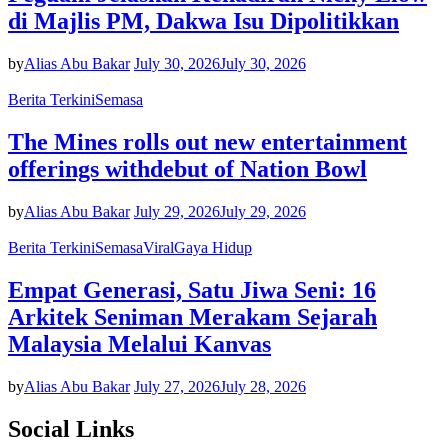
di Majlis PM, Dakwa Isu Dipolitikkan
by
Alias Abu Bakar
July 30, 2026
July 30, 2026
Berita Terkini
Semasa
The Mines rolls out new entertainment
offerings withdebut of Nation Bowl
by
Alias Abu Bakar
July 29, 2026
July 29, 2026
Berita Terkini
Semasa
Viral
Gaya Hidup
Empat Generasi, Satu Jiwa Seni: 16
Arkitek Seniman Merakam Sejarah
Malaysia Melalui Kanvas
by
Alias Abu Bakar
July 27, 2026
July 28, 2026
Social Links