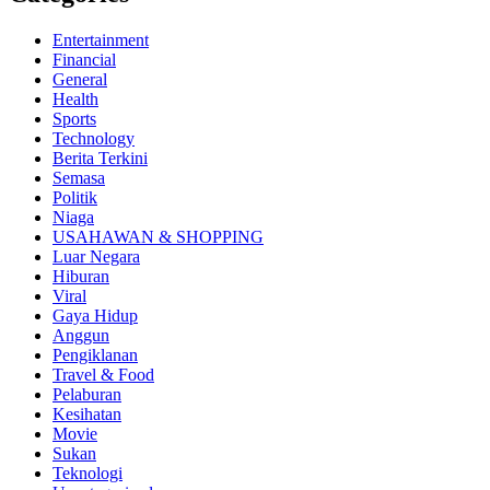
Entertainment
Financial
General
Health
Sports
Technology
Berita Terkini
Semasa
Politik
Niaga
USAHAWAN & SHOPPING
Luar Negara
Hiburan
Viral
Gaya Hidup
Anggun
Pengiklanan
Travel & Food
Pelaburan
Kesihatan
Movie
Sukan
Teknologi