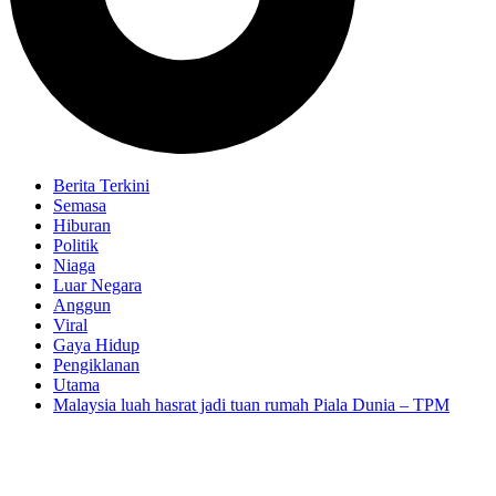
Berita Terkini
Semasa
Hiburan
Politik
Niaga
Luar Negara
Anggun
Viral
Gaya Hidup
Pengiklanan
Utama
Malaysia luah hasrat jadi tuan rumah Piala Dunia – TPM