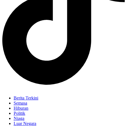
Berita Terkini
Semasa
Hiburan
Politik
Niaga
Luar Negara