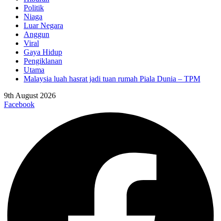
Politik
Niaga
Luar Negara
Anggun
Viral
Gaya Hidup
Pengiklanan
Utama
Malaysia luah hasrat jadi tuan rumah Piala Dunia – TPM
9th August 2026
Facebook