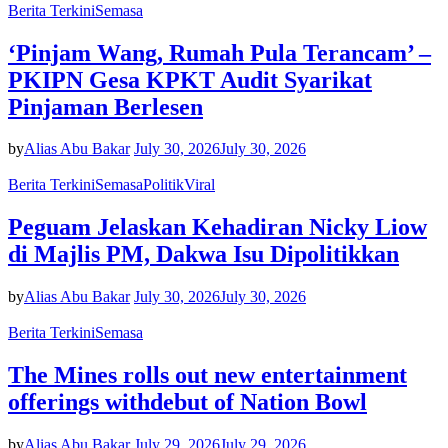
Berita Terkini
Semasa
‘Pinjam Wang, Rumah Pula Terancam’ –
PKIPN Gesa KPKT Audit Syarikat
Pinjaman Berlesen
by
Alias Abu Bakar
July 30, 2026
July 30, 2026
Berita Terkini
Semasa
Politik
Viral
Peguam Jelaskan Kehadiran Nicky Liow
di Majlis PM, Dakwa Isu Dipolitikkan
by
Alias Abu Bakar
July 30, 2026
July 30, 2026
Berita Terkini
Semasa
The Mines rolls out new entertainment
offerings withdebut of Nation Bowl
by
Alias Abu Bakar
July 29, 2026
July 29, 2026