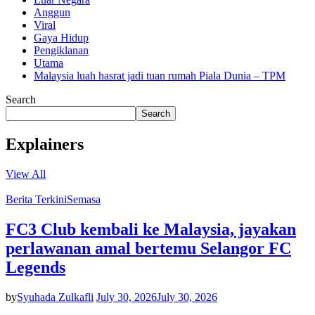
Anggun
Viral
Gaya Hidup
Pengiklanan
Utama
Malaysia luah hasrat jadi tuan rumah Piala Dunia – TPM
Search
Search
Explainers
View All
Berita Terkini
Semasa
FC3 Club kembali ke Malaysia, jayakan
perlawanan amal bertemu Selangor FC
Legends
by
Syuhada Zulkafli
July 30, 2026
July 30, 2026