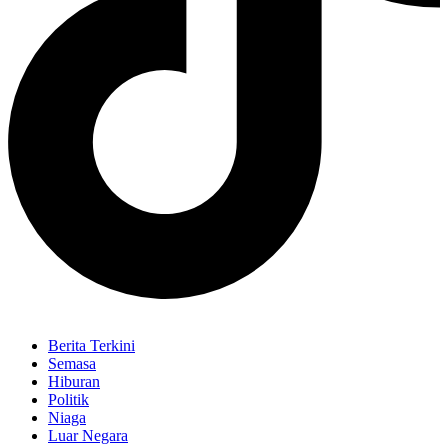
Berita Terkini
Semasa
Hiburan
Politik
Niaga
Luar Negara