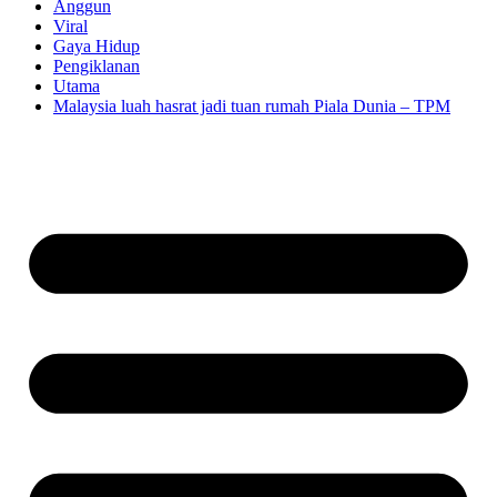
Anggun
Viral
Gaya Hidup
Pengiklanan
Utama
Malaysia luah hasrat jadi tuan rumah Piala Dunia – TPM