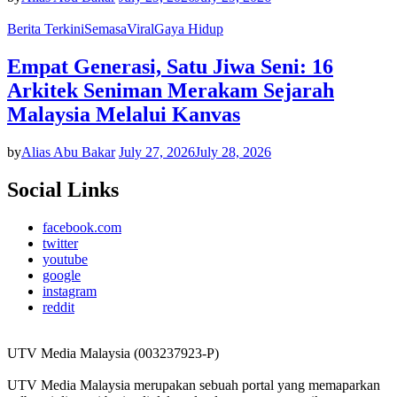
Berita Terkini
Semasa
Viral
Gaya Hidup
Empat Generasi, Satu Jiwa Seni: 16
Arkitek Seniman Merakam Sejarah
Malaysia Melalui Kanvas
by
Alias Abu Bakar
July 27, 2026
July 28, 2026
Social Links
facebook.com
twitter
youtube
google
instagram
reddit
UTV Media Malaysia (003237923-P)
UTV Media Malaysia merupakan sebuah portal yang memaparkan