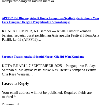
mempertimbangkan rayuan mereka…
APFF62 Rai Bintang Asia di Kuala Lumpur — Syafiq Kyle & Simon Yam
Curi Tumpuan Dengan Pengiktirafan Antarabangsa
KUALA LUMPUR, 6 Disember — Kuala Lumpur kembali
bersinar sebagai pusat perfileman Asia apabila Festival Filem Asia
Pasifik ke-62 (APFF62)…
Sarapan Tradisi Angkat Identiti Negeri Cik Siti Wan Kembang
KOTA BHARU, 7 SEPTEMBER 2025 – Penganjuran Budaya
Sarapan di Malaysia: Pesta Make Nasi Berlauk sempena Festival
Cita Rasa Warisan…
Leave a Reply
Your email address will not be published.
Required fields are
marked
*
Comment
*