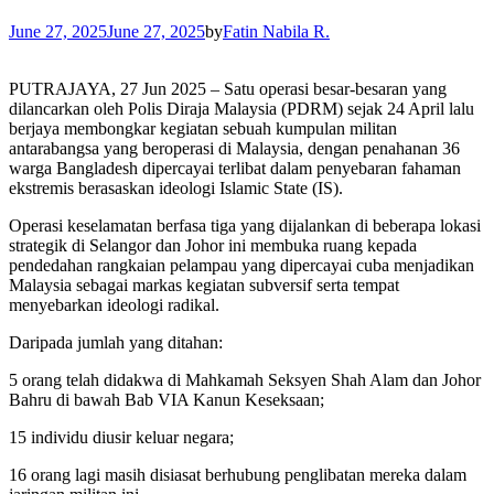
June 27, 2025
June 27, 2025
by
Fatin Nabila R.
PUTRAJAYA, 27 Jun 2025 – Satu operasi besar-besaran yang
dilancarkan oleh Polis Diraja Malaysia (PDRM) sejak 24 April lalu
berjaya membongkar kegiatan sebuah kumpulan militan
antarabangsa yang beroperasi di Malaysia, dengan penahanan 36
warga Bangladesh dipercayai terlibat dalam penyebaran fahaman
ekstremis berasaskan ideologi Islamic State (IS).
Operasi keselamatan berfasa tiga yang dijalankan di beberapa lokasi
strategik di Selangor dan Johor ini membuka ruang kepada
pendedahan rangkaian pelampau yang dipercayai cuba menjadikan
Malaysia sebagai markas kegiatan subversif serta tempat
menyebarkan ideologi radikal.
Daripada jumlah yang ditahan:
5 orang telah didakwa di Mahkamah Seksyen Shah Alam dan Johor
Bahru di bawah Bab VIA Kanun Keseksaan;
15 individu diusir keluar negara;
16 orang lagi masih disiasat berhubung penglibatan mereka dalam