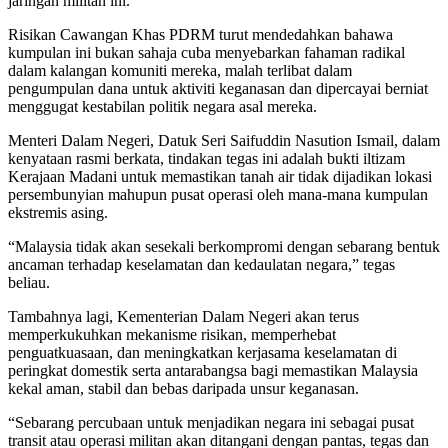
jaringan militan ini.
Risikan Cawangan Khas PDRM turut mendedahkan bahawa
kumpulan ini bukan sahaja cuba menyebarkan fahaman radikal
dalam kalangan komuniti mereka, malah terlibat dalam
pengumpulan dana untuk aktiviti keganasan dan dipercayai berniat
menggugat kestabilan politik negara asal mereka.
Menteri Dalam Negeri, Datuk Seri Saifuddin Nasution Ismail, dalam
kenyataan rasmi berkata, tindakan tegas ini adalah bukti iltizam
Kerajaan Madani untuk memastikan tanah air tidak dijadikan lokasi
persembunyian mahupun pusat operasi oleh mana-mana kumpulan
ekstremis asing.
“Malaysia tidak akan sesekali berkompromi dengan sebarang bentuk
ancaman terhadap keselamatan dan kedaulatan negara,” tegas
beliau.
Tambahnya lagi, Kementerian Dalam Negeri akan terus
memperkukuhkan mekanisme risikan, memperhebat
penguatkuasaan, dan meningkatkan kerjasama keselamatan di
peringkat domestik serta antarabangsa bagi memastikan Malaysia
kekal aman, stabil dan bebas daripada unsur keganasan.
“Sebarang percubaan untuk menjadikan negara ini sebagai pusat
transit atau operasi militan akan ditangani dengan pantas, tegas dan