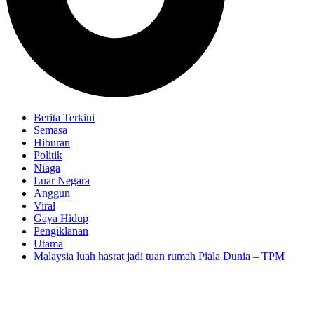
Berita Terkini
Semasa
Hiburan
Politik
Niaga
Luar Negara
Anggun
Viral
Gaya Hidup
Pengiklanan
Utama
Malaysia luah hasrat jadi tuan rumah Piala Dunia – TPM