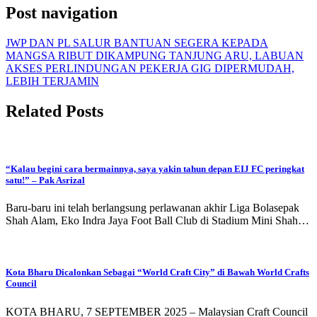
Post navigation
JWP DAN PL SALUR BANTUAN SEGERA KEPADA
MANGSA RIBUT DIKAMPUNG TANJUNG ARU, LABUAN
AKSES PERLINDUNGAN PEKERJA GIG DIPERMUDAH,
LEBIH TERJAMIN
Related Posts
“Kalau begini cara bermainnya, saya yakin tahun depan EIJ FC peringkat
satu!” – Pak Asrizal
Baru-baru ini telah berlangsung perlawanan akhir Liga Bolasepak
Shah Alam, Eko Indra Jaya Foot Ball Club di Stadium Mini Shah…
Kota Bharu Dicalonkan Sebagai “World Craft City” di Bawah World Crafts
Council
KOTA BHARU, 7 SEPTEMBER 2025 – Malaysian Craft Council