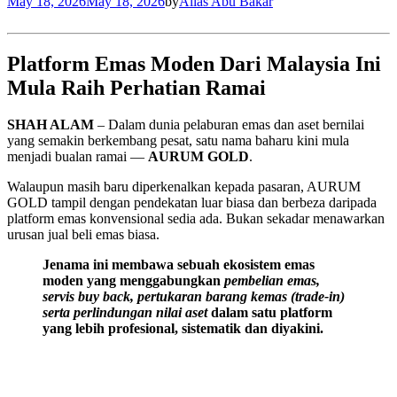
May 18, 2026
May 18, 2026
by
Alias Abu Bakar
Platform Emas Moden Dari Malaysia Ini
Mula Raih Perhatian Ramai
SHAH ALAM
– Dalam dunia pelaburan emas dan aset bernilai
yang semakin berkembang pesat, satu nama baharu kini mula
menjadi bualan ramai —
AURUM GOLD
.
Walaupun masih baru diperkenalkan kepada pasaran, AURUM
GOLD tampil dengan pendekatan luar biasa dan berbeza daripada
platform emas konvensional sedia ada. Bukan sekadar menawarkan
urusan jual beli emas biasa.
Jenama ini membawa sebuah ekosistem emas
moden yang menggabungkan
pembelian emas,
servis buy back, pertukaran barang kemas (trade-in)
serta perlindungan nilai aset
dalam satu platform
yang lebih profesional, sistematik dan diyakini.