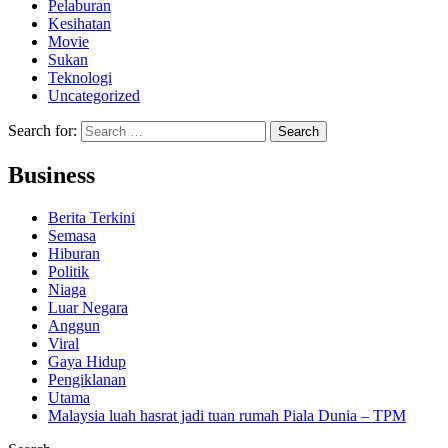
Pelaburan
Kesihatan
Movie
Sukan
Teknologi
Uncategorized
Search for:
Business
Berita Terkini
Semasa
Hiburan
Politik
Niaga
Luar Negara
Anggun
Viral
Gaya Hidup
Pengiklanan
Utama
Malaysia luah hasrat jadi tuan rumah Piala Dunia – TPM