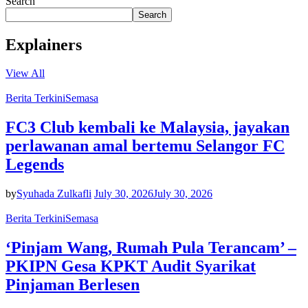
Search
Search
Explainers
View All
Berita Terkini
Semasa
FC3 Club kembali ke Malaysia, jayakan
perlawanan amal bertemu Selangor FC
Legends
by
Syuhada Zulkafli
July 30, 2026
July 30, 2026
Berita Terkini
Semasa
‘Pinjam Wang, Rumah Pula Terancam’ –
PKIPN Gesa KPKT Audit Syarikat
Pinjaman Berlesen