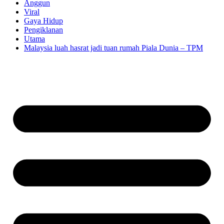
Anggun
Viral
Gaya Hidup
Pengiklanan
Utama
Malaysia luah hasrat jadi tuan rumah Piala Dunia – TPM