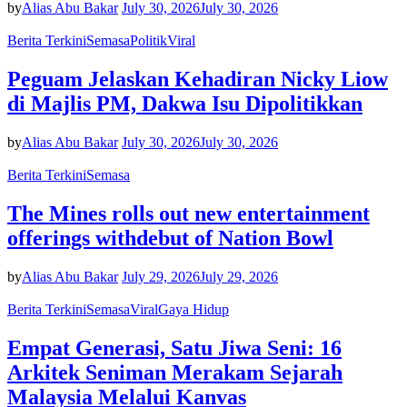
by
Alias Abu Bakar
July 30, 2026
July 30, 2026
Berita Terkini
Semasa
Politik
Viral
Peguam Jelaskan Kehadiran Nicky Liow
di Majlis PM, Dakwa Isu Dipolitikkan
by
Alias Abu Bakar
July 30, 2026
July 30, 2026
Berita Terkini
Semasa
The Mines rolls out new entertainment
offerings withdebut of Nation Bowl
by
Alias Abu Bakar
July 29, 2026
July 29, 2026
Berita Terkini
Semasa
Viral
Gaya Hidup
Empat Generasi, Satu Jiwa Seni: 16
Arkitek Seniman Merakam Sejarah
Malaysia Melalui Kanvas