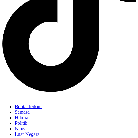
Berita Terkini
Semasa
Hiburan
Politik
Niaga
Luar Negara