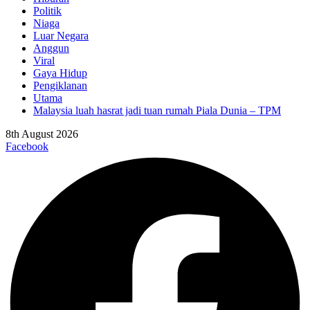
Politik
Niaga
Luar Negara
Anggun
Viral
Gaya Hidup
Pengiklanan
Utama
Malaysia luah hasrat jadi tuan rumah Piala Dunia – TPM
8th August 2026
Facebook