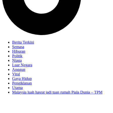
Berita Terkini
Semasa
Hiburan
Politik
Niaga
Luar Negara
Anggun
Viral
Gaya Hidup
Pengiklanan
Utama
Malaysia luah hasrat jadi tuan rumah Piala Dunia – TPM