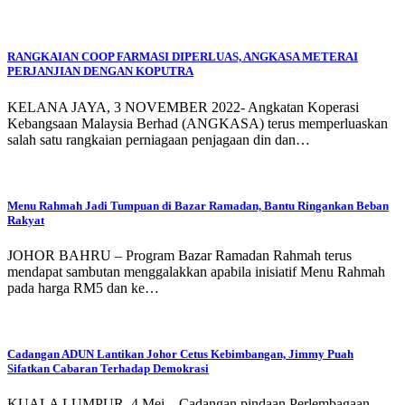
RANGKAIAN COOP FARMASI DIPERLUAS, ANGKASA METERAI
PERJANJIAN DENGAN KOPUTRA
KELANA JAYA, 3 NOVEMBER 2022- Angkatan Koperasi
Kebangsaan Malaysia Berhad (ANGKASA) terus memperluaskan
salah satu rangkaian perniagaan penjagaan din dan…
Menu Rahmah Jadi Tumpuan di Bazar Ramadan, Bantu Ringankan Beban
Rakyat
JOHOR BAHRU – Program Bazar Ramadan Rahmah terus
mendapat sambutan menggalakkan apabila inisiatif Menu Rahmah
pada harga RM5 dan ke…
Cadangan ADUN Lantikan Johor Cetus Kebimbangan, Jimmy Puah
Sifatkan Cabaran Terhadap Demokrasi
KUALA LUMPUR, 4 Mei – Cadangan pindaan Perlembagaan