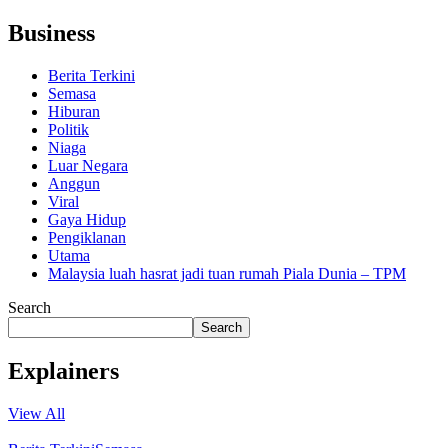
Business
Berita Terkini
Semasa
Hiburan
Politik
Niaga
Luar Negara
Anggun
Viral
Gaya Hidup
Pengiklanan
Utama
Malaysia luah hasrat jadi tuan rumah Piala Dunia – TPM
Search
Search
Explainers
View All