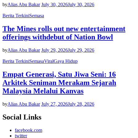
by
Alias Abu Bakar
July 30, 2026
July 30, 2026
Berita Terkini
Semasa
The Mines rolls out new entertainment
offerings withdebut of Nation Bowl
by
Alias Abu Bakar
July 29, 2026
July 29, 2026
Berita Terkini
Semasa
Viral
Gaya Hidup
Empat Generasi, Satu Jiwa Seni: 16
Arkitek Seniman Merakam Sejarah
Malaysia Melalui Kanvas
by
Alias Abu Bakar
July 27, 2026
July 28, 2026
Social Links
facebook.com
twitter