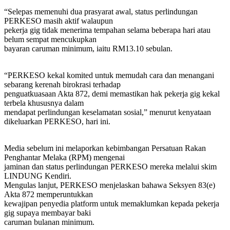
“Selepas memenuhi dua prasyarat awal, status perlindungan
PERKESO masih aktif walaupun
pekerja gig tidak menerima tempahan selama beberapa hari atau
belum sempat mencukupkan
bayaran caruman minimum, iaitu RM13.10 sebulan.
“PERKESO kekal komited untuk memudah cara dan menangani
sebarang kerenah birokrasi terhadap
penguatkuasaan Akta 872, demi memastikan hak pekerja gig kekal
terbela khususnya dalam
mendapat perlindungan keselamatan sosial,” menurut kenyataan
dikeluarkan PERKESO, hari ini.
Media sebelum ini melaporkan kebimbangan Persatuan Rakan
Penghantar Melaka (RPM) mengenai
jaminan dan status perlindungan PERKESO mereka melalui skim
LINDUNG Kendiri.
Mengulas lanjut, PERKESO menjelaskan bahawa Seksyen 83(e)
Akta 872 memperuntukkan
kewajipan penyedia platform untuk memaklumkan kepada pekerja
gig supaya membayar baki
caruman bulanan minimum.