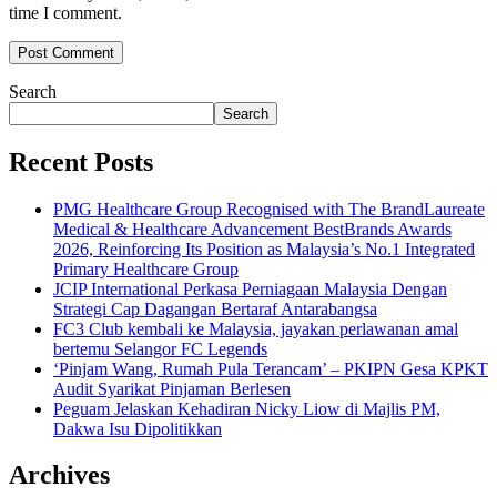
time I comment.
Search
Search
Recent Posts
PMG Healthcare Group Recognised with The BrandLaureate
Medical & Healthcare Advancement BestBrands Awards
2026, Reinforcing Its Position as Malaysia’s No.1 Integrated
Primary Healthcare Group
JCIP International Perkasa Perniagaan Malaysia Dengan
Strategi Cap Dagangan Bertaraf Antarabangsa
FC3 Club kembali ke Malaysia, jayakan perlawanan amal
bertemu Selangor FC Legends
‘Pinjam Wang, Rumah Pula Terancam’ – PKIPN Gesa KPKT
Audit Syarikat Pinjaman Berlesen
Peguam Jelaskan Kehadiran Nicky Liow di Majlis PM,
Dakwa Isu Dipolitikkan
Archives