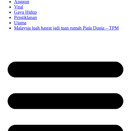
Anggun
Viral
Gaya Hidup
Pengiklanan
Utama
Malaysia luah hasrat jadi tuan rumah Piala Dunia – TPM