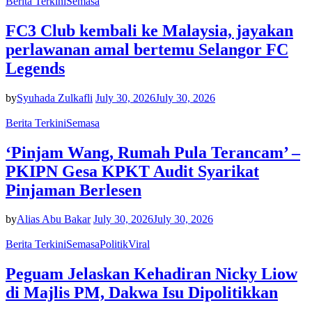
Berita Terkini
Semasa
FC3 Club kembali ke Malaysia, jayakan
perlawanan amal bertemu Selangor FC
Legends
by
Syuhada Zulkafli
July 30, 2026
July 30, 2026
Berita Terkini
Semasa
‘Pinjam Wang, Rumah Pula Terancam’ –
PKIPN Gesa KPKT Audit Syarikat
Pinjaman Berlesen
by
Alias Abu Bakar
July 30, 2026
July 30, 2026
Berita Terkini
Semasa
Politik
Viral
Peguam Jelaskan Kehadiran Nicky Liow
di Majlis PM, Dakwa Isu Dipolitikkan