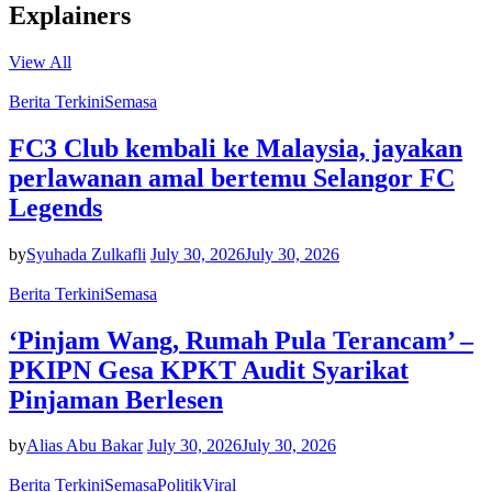
Explainers
View All
Berita Terkini
Semasa
FC3 Club kembali ke Malaysia, jayakan
perlawanan amal bertemu Selangor FC
Legends
by
Syuhada Zulkafli
July 30, 2026
July 30, 2026
Berita Terkini
Semasa
‘Pinjam Wang, Rumah Pula Terancam’ –
PKIPN Gesa KPKT Audit Syarikat
Pinjaman Berlesen
by
Alias Abu Bakar
July 30, 2026
July 30, 2026
Berita Terkini
Semasa
Politik
Viral