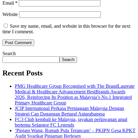
Email
*
Website
Save my name, email, and website in this browser for the next
time I comment.
Search
Search
Recent Posts
PMG Healthcare Group Recognised with The BrandLaureate
Medical & Healthcare Advancement BestBrands Awards
2026, Reinforcing Its Position as Malaysia’s No.1 Integrated
Primary Healthcare Group
JCIP International Perkasa Perniagaan Malaysia Dengan
Strategi Cap Dagangan Bertaraf Antarabangsa
FC3 Club kembali ke Malaysia, jayakan perlawanan amal
bertemu Selangor FC Legends
‘Pinjam Wang, Rumah Pula Terancam’ – PKIPN Gesa KPKT
Audit Syarikat Pinjaman Berlesen