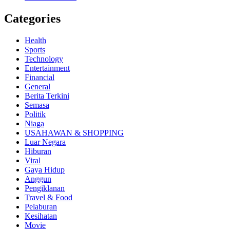
Categories
Health
Sports
Technology
Entertainment
Financial
General
Berita Terkini
Semasa
Politik
Niaga
USAHAWAN & SHOPPING
Luar Negara
Hiburan
Viral
Gaya Hidup
Anggun
Pengiklanan
Travel & Food
Pelaburan
Kesihatan
Movie