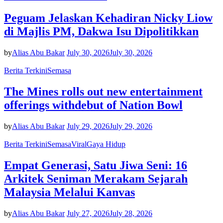
Peguam Jelaskan Kehadiran Nicky Liow
di Majlis PM, Dakwa Isu Dipolitikkan
by
Alias Abu Bakar
July 30, 2026
July 30, 2026
Berita Terkini
Semasa
The Mines rolls out new entertainment
offerings withdebut of Nation Bowl
by
Alias Abu Bakar
July 29, 2026
July 29, 2026
Berita Terkini
Semasa
Viral
Gaya Hidup
Empat Generasi, Satu Jiwa Seni: 16
Arkitek Seniman Merakam Sejarah
Malaysia Melalui Kanvas
by
Alias Abu Bakar
July 27, 2026
July 28, 2026