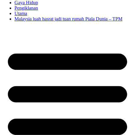
Gaya Hidup
Pengiklanan
Utama
Malaysia luah hasrat jadi tuan rumah Piala Dunia – TPM