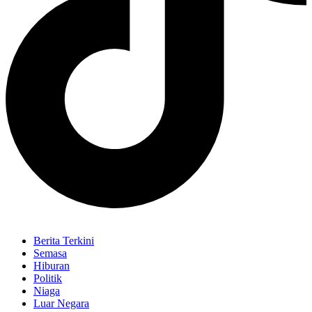
Berita Terkini
Semasa
Hiburan
Politik
Niaga
Luar Negara