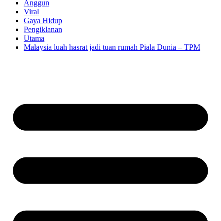
Anggun
Viral
Gaya Hidup
Pengiklanan
Utama
Malaysia luah hasrat jadi tuan rumah Piala Dunia – TPM