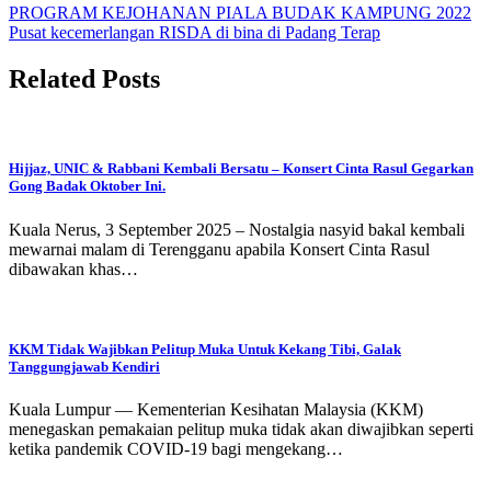
PROGRAM KEJOHANAN PIALA BUDAK KAMPUNG 2022
Pusat kecemerlangan RISDA di bina di Padang Terap
Related Posts
Hijjaz, UNIC & Rabbani Kembali Bersatu – Konsert Cinta Rasul Gegarkan
Gong Badak Oktober Ini.
Kuala Nerus, 3 September 2025 – Nostalgia nasyid bakal kembali
mewarnai malam di Terengganu apabila Konsert Cinta Rasul
dibawakan khas…
KKM Tidak Wajibkan Pelitup Muka Untuk Kekang Tibi, Galak
Tanggungjawab Kendiri
Kuala Lumpur — Kementerian Kesihatan Malaysia (KKM)
menegaskan pemakaian pelitup muka tidak akan diwajibkan seperti
ketika pandemik COVID-19 bagi mengekang…