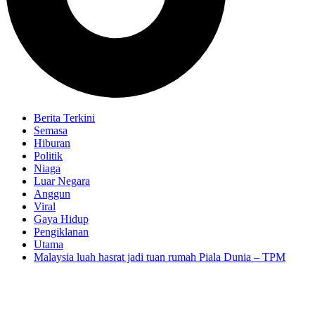
Berita Terkini
Semasa
Hiburan
Politik
Niaga
Luar Negara
Anggun
Viral
Gaya Hidup
Pengiklanan
Utama
Malaysia luah hasrat jadi tuan rumah Piala Dunia – TPM