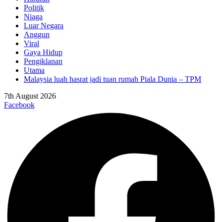
Politik
Niaga
Luar Negara
Anggun
Viral
Gaya Hidup
Pengiklanan
Utama
Malaysia luah hasrat jadi tuan rumah Piala Dunia – TPM
7th August 2026
Facebook