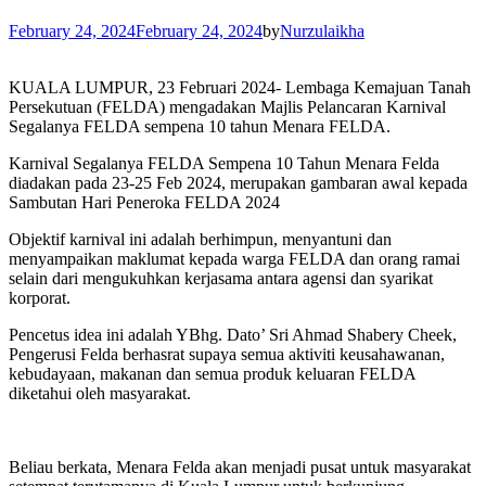
February 24, 2024
February 24, 2024
by
Nurzulaikha
KUALA LUMPUR, 23 Februari 2024- Lembaga Kemajuan Tanah
Persekutuan (FELDA) mengadakan Majlis Pelancaran Karnival
Segalanya FELDA sempena 10 tahun Menara FELDA.
Karnival Segalanya FELDA Sempena 10 Tahun Menara Felda
diadakan pada 23-25 Feb 2024, merupakan gambaran awal kepada
Sambutan Hari Peneroka FELDA 2024
Objektif karnival ini adalah berhimpun, menyantuni dan
menyampaikan maklumat kepada warga FELDA dan orang ramai
selain dari mengukuhkan kerjasama antara agensi dan syarikat
korporat.
Pencetus idea ini adalah YBhg. Dato’ Sri Ahmad Shabery Cheek,
Pengerusi Felda berhasrat supaya semua aktiviti keusahawanan,
kebudayaan, makanan dan semua produk keluaran FELDA
diketahui oleh masyarakat.
Beliau berkata, Menara Felda akan menjadi pusat untuk masyarakat