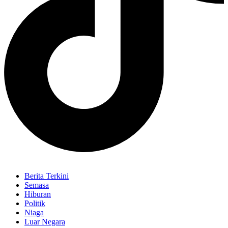
Berita Terkini
Semasa
Hiburan
Politik
Niaga
Luar Negara