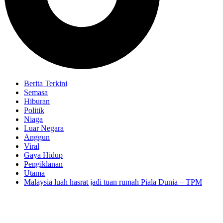
Berita Terkini
Semasa
Hiburan
Politik
Niaga
Luar Negara
Anggun
Viral
Gaya Hidup
Pengiklanan
Utama
Malaysia luah hasrat jadi tuan rumah Piala Dunia – TPM