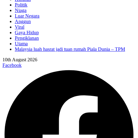
Politik
Niaga
Luar Negara
Anggun
Viral
Gaya Hidup
Pengiklanan
Utama
Malaysia luah hasrat jadi tuan rumah Piala Dunia – TPM
10th August 2026
Facebook