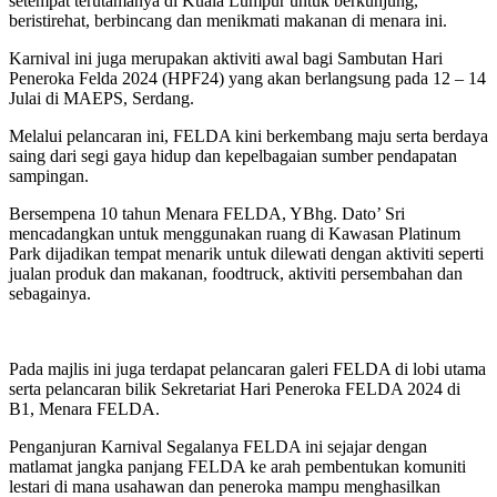
setempat terutamanya di Kuala Lumpur untuk berkunjung,
beristirehat, berbincang dan menikmati makanan di menara ini.
Karnival ini juga merupakan aktiviti awal bagi Sambutan Hari
Peneroka Felda 2024 (HPF24) yang akan berlangsung pada 12 – 14
Julai di MAEPS, Serdang.
Melalui pelancaran ini, FELDA kini berkembang maju serta berdaya
saing dari segi gaya hidup dan kepelbagaian sumber pendapatan
sampingan.
Bersempena 10 tahun Menara FELDA, YBhg. Dato’ Sri
mencadangkan untuk menggunakan ruang di Kawasan Platinum
Park dijadikan tempat menarik untuk dilewati dengan aktiviti seperti
jualan produk dan makanan, foodtruck, aktiviti persembahan dan
sebagainya.
Pada majlis ini juga terdapat pelancaran galeri FELDA di lobi utama
serta pelancaran bilik Sekretariat Hari Peneroka FELDA 2024 di
B1, Menara FELDA.
Penganjuran Karnival Segalanya FELDA ini sejajar dengan
matlamat jangka panjang FELDA ke arah pembentukan komuniti
lestari di mana usahawan dan peneroka mampu menghasilkan