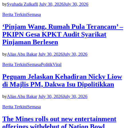
by
Syuhada Zulkafli
July 30, 2026
July 30, 2026
Berita Terkini
Semasa
‘Pinjam Wang, Rumah Pula Terancam’ –
PKIPN Gesa KPKT Audit Syarikat
Pinjaman Berlesen
by
Alias Abu Bakar
July 30, 2026
July 30, 2026
Berita Terkini
Semasa
Politik
Viral
Peguam Jelaskan Kehadiran Nicky Liow
di Majlis PM, Dakwa Isu Dipolitikkan
by
Alias Abu Bakar
July 30, 2026
July 30, 2026
Berita Terkini
Semasa
The Mines rolls out new entertainment
offerings withdebut of Nation Bowl