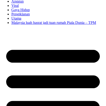
Anggun
Viral
Gaya Hidup
Pengiklanan
Utama
Malaysia luah hasrat jadi tuan rumah Piala Dunia – TPM