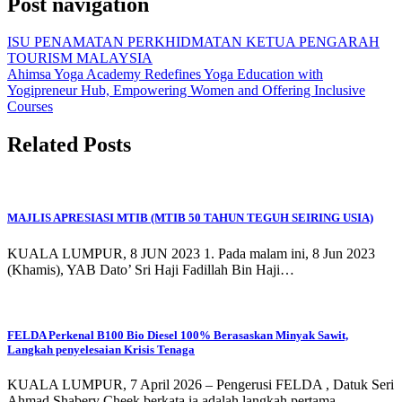
Post navigation
ISU PENAMATAN PERKHIDMATAN KETUA PENGARAH
TOURISM MALAYSIA
Ahimsa Yoga Academy Redefines Yoga Education with
Yogipreneur Hub, Empowering Women and Offering Inclusive
Courses
Related Posts
MAJLIS APRESIASI MTIB (MTIB 50 TAHUN TEGUH SEIRING USIA)
KUALA LUMPUR, 8 JUN 2023 1. Pada malam ini, 8 Jun 2023
(Khamis), YAB Dato’ Sri Haji Fadillah Bin Haji…
FELDA Perkenal B100 Bio Diesel 100% Berasaskan Minyak Sawit,
Langkah penyelesaian Krisis Tenaga
KUALA LUMPUR, 7 April 2026 – Pengerusi FELDA , Datuk Seri
Ahmad Shabery Cheek berkata ia adalah langkah pertama