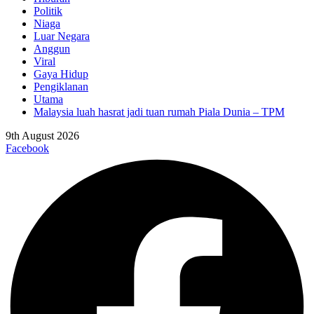
Politik
Niaga
Luar Negara
Anggun
Viral
Gaya Hidup
Pengiklanan
Utama
Malaysia luah hasrat jadi tuan rumah Piala Dunia – TPM
9th August 2026
Facebook