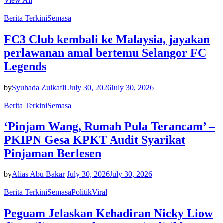
View All
Berita Terkini
Semasa
FC3 Club kembali ke Malaysia, jayakan
perlawanan amal bertemu Selangor FC
Legends
by
Syuhada Zulkafli
July 30, 2026
July 30, 2026
Berita Terkini
Semasa
‘Pinjam Wang, Rumah Pula Terancam’ –
PKIPN Gesa KPKT Audit Syarikat
Pinjaman Berlesen
by
Alias Abu Bakar
July 30, 2026
July 30, 2026
Berita Terkini
Semasa
Politik
Viral
Peguam Jelaskan Kehadiran Nicky Liow