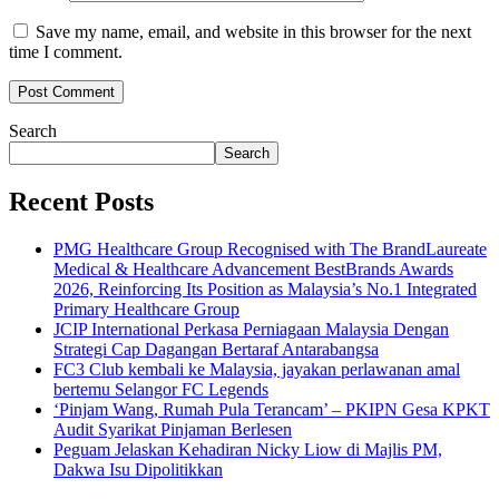
Save my name, email, and website in this browser for the next
time I comment.
Search
Search
Recent Posts
PMG Healthcare Group Recognised with The BrandLaureate
Medical & Healthcare Advancement BestBrands Awards
2026, Reinforcing Its Position as Malaysia’s No.1 Integrated
Primary Healthcare Group
JCIP International Perkasa Perniagaan Malaysia Dengan
Strategi Cap Dagangan Bertaraf Antarabangsa
FC3 Club kembali ke Malaysia, jayakan perlawanan amal
bertemu Selangor FC Legends
‘Pinjam Wang, Rumah Pula Terancam’ – PKIPN Gesa KPKT
Audit Syarikat Pinjaman Berlesen
Peguam Jelaskan Kehadiran Nicky Liow di Majlis PM,
Dakwa Isu Dipolitikkan