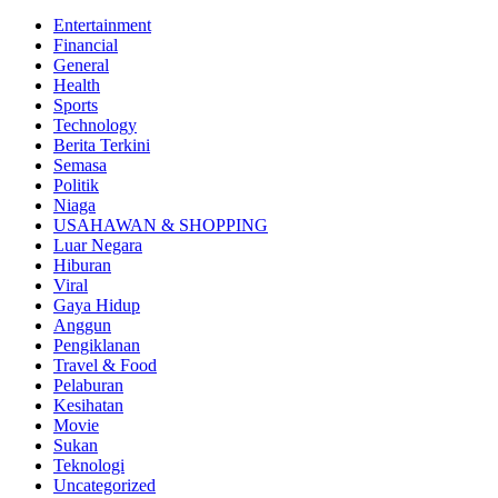
Entertainment
Financial
General
Health
Sports
Technology
Berita Terkini
Semasa
Politik
Niaga
USAHAWAN & SHOPPING
Luar Negara
Hiburan
Viral
Gaya Hidup
Anggun
Pengiklanan
Travel & Food
Pelaburan
Kesihatan
Movie
Sukan
Teknologi
Uncategorized