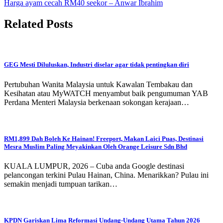
Harga ayam cecah RM40 seekor – Anwar Ibrahim
Related Posts
GEG Mesti Diluluskan, Industri diselar agar tidak pentingkan diri
Pertubuhan Wanita Malaysia untuk Kawalan Tembakau dan
Kesihatan atau MyWATCH menyambut baik pengumuman YAB
Perdana Menteri Malaysia berkenaan sokongan kerajaan…
RM1,899 Dah Boleh Ke Hainan! Freeport, Makan Laici Puas, Destinasi
Mesra Muslim Paling Meyakinkan Oleh Orange Leisure Sdn Bhd
KUALA LUMPUR, 2026 – Cuba anda Google destinasi
pelancongan terkini Pulau Hainan, China. Menarikkan? Pulau ini
semakin menjadi tumpuan tarikan…
KPDN Gariskan Lima Reformasi Undang-Undang Utama Tahun 2026