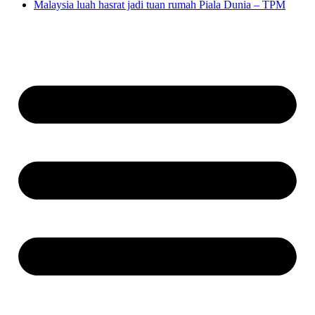
Malaysia luah hasrat jadi tuan rumah Piala Dunia – TPM