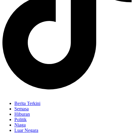
Berita Terkini
Semasa
Hiburan
Politik
Niaga
Luar Negara