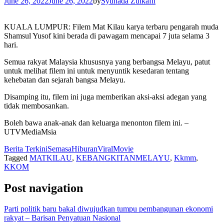
June 26, 2022
June 26, 2022
by
Syuhada Zulkafli
KUALA LUMPUR: Filem Mat Kilau karya terbaru pengarah muda
Shamsul Yusof kini berada di pawagam mencapai 7 juta selama 3
hari.
Semua rakyat Malaysia khususnya yang berbangsa Melayu, patut
untuk melihat filem ini untuk menyuntik kesedaran tentang
kehebatan dan sejarah bangsa Melayu.
Disamping itu, filem ini juga memberikan aksi-aksi adegan yang
tidak membosankan.
Boleh bawa anak-anak dan keluarga menonton filem ini. –
UTVMediaMsia
Berita Terkini
Semasa
Hiburan
Viral
Movie
Tagged
MATKILAU
,
KEBANGKITANMELAYU
,
Kkmm
,
KKOM
Post navigation
Parti politik baru bakal diwujudkan tumpu pembangunan ekonomi
rakyat – Barisan Penyatuan Nasional