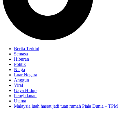
Berita Terkini
Semasa
Hiburan
Politik
Niaga
Luar Negara
Anggun
Viral
Gaya Hidup
Pengiklanan
Utama
Malaysia luah hasrat jadi tuan rumah Piala Dunia – TPM