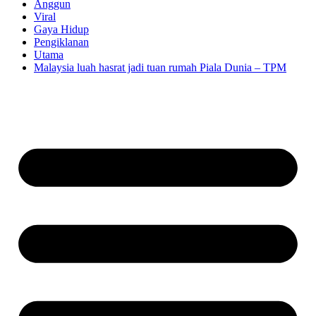
Anggun
Viral
Gaya Hidup
Pengiklanan
Utama
Malaysia luah hasrat jadi tuan rumah Piala Dunia – TPM