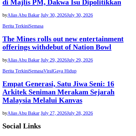
di Majlis PM, Dakwa Isu Dipolitikkan
by
Alias Abu Bakar
July 30, 2026
July 30, 2026
Berita Terkini
Semasa
The Mines rolls out new entertainment
offerings withdebut of Nation Bowl
by
Alias Abu Bakar
July 29, 2026
July 29, 2026
Berita Terkini
Semasa
Viral
Gaya Hidup
Empat Generasi, Satu Jiwa Seni: 16
Arkitek Seniman Merakam Sejarah
Malaysia Melalui Kanvas
by
Alias Abu Bakar
July 27, 2026
July 28, 2026
Social Links