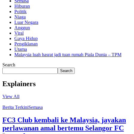
Semasa
Hiburan
Politik
Niaga
Luar Negara
Anggun
Viral
Gaya Hidup
Pengiklanan
Utama
Malaysia luah hasrat jadi tuan rumah Piala Dunia – TPM
Search
Search
Explainers
View All
Berita Terkini
Semasa
FC3 Club kembali ke Malaysia, jayakan
perlawanan amal bertemu Selangor FC