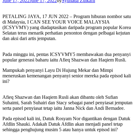
June 17, 2022
June 17, 2022
by
Syuhada Zulkafli
PETALING JAYA, 17 JUN 2022 – Program hiburan nombor satu
di Malaysia, I CAN SEE YOUR VOICE MALAYSIA
(ICSYVMY) yang diadaptasikan daripada program popular Korea
Selatan terus menarik perhatian penonton dengan pelbagai kejutan
dan aksi dari artis jemputan.
Pada minggu ini, pentas ICSYVMY5 membawakan dua penyanyi
popular generasi baharu iaitu Afieq Shazwan dan Haqiem Rusli.
Mampukah penyanyi Layu Di Hujung Mekar dan Mimpi
meneruskan kemenangan penyanyi senior mereka pada episod kali
ini?
Afieq Shazwan dan Haqiem Rusli akan dibantu oleh Sufian
Suhaimi, Sarah Suhairi dan Stacy sebagai panel penyiasat jemputan
serta panel penyiasat tetap iaitu Janna Nick dan Andi Bernadee.
Pada episod kali ini, Datuk Rosyam Nor digantikan dengan Datuk
Afdlin Shauki. Adakah Datuk Afdlin akan menjadi panel tetap
sehingga penghujung musim 5 atau hanya untuk episod ini?