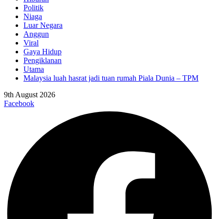
Politik
Niaga
Luar Negara
Anggun
Viral
Gaya Hidup
Pengiklanan
Utama
Malaysia luah hasrat jadi tuan rumah Piala Dunia – TPM
9th August 2026
Facebook