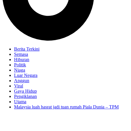
Berita Terkini
Semasa
Hiburan
Politik
Niaga
Luar Negara
Anggun
Viral
Gaya Hidup
Pengiklanan
Utama
Malaysia luah hasrat jadi tuan rumah Piala Dunia – TPM