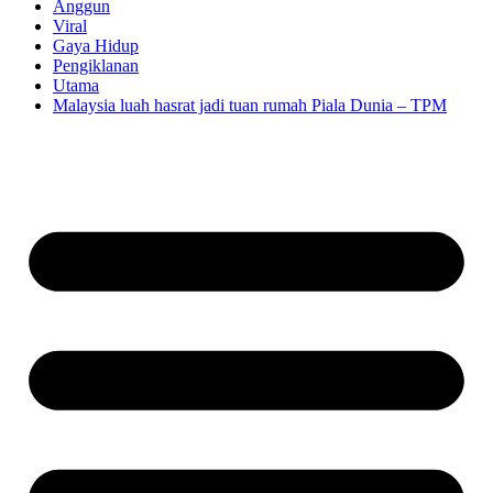
Anggun
Viral
Gaya Hidup
Pengiklanan
Utama
Malaysia luah hasrat jadi tuan rumah Piala Dunia – TPM