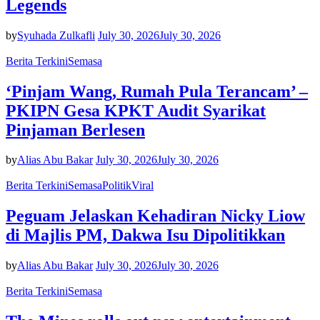
Legends
by
Syuhada Zulkafli
July 30, 2026
July 30, 2026
Berita Terkini
Semasa
‘Pinjam Wang, Rumah Pula Terancam’ –
PKIPN Gesa KPKT Audit Syarikat
Pinjaman Berlesen
by
Alias Abu Bakar
July 30, 2026
July 30, 2026
Berita Terkini
Semasa
Politik
Viral
Peguam Jelaskan Kehadiran Nicky Liow
di Majlis PM, Dakwa Isu Dipolitikkan
by
Alias Abu Bakar
July 30, 2026
July 30, 2026
Berita Terkini
Semasa