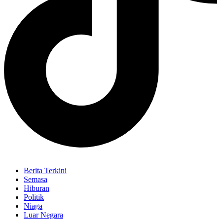
Berita Terkini
Semasa
Hiburan
Politik
Niaga
Luar Negara