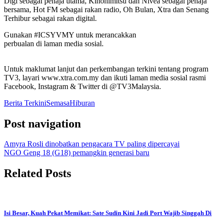
Digi sebagai penaja utama, Kinohimitsu dan Nivea sebagai penaja
bersama, Hot FM sebagai rakan radio, Oh Bulan, Xtra dan Senang
Terhibur sebagai rakan digital.
Gunakan #ICSYVMY untuk merancakkan
perbualan di laman media sosial.
Untuk maklumat lanjut dan perkembangan terkini tentang program
TV3, layari www.xtra.com.my dan ikuti laman media sosial rasmi
Facebook, Instagram & Twitter di @TV3Malaysia.
Berita Terkini
Semasa
Hiburan
Post navigation
Amyra Rosli dinobatkan pengacara TV paling dipercayai
NGO Geng 18 (G18) pemangkin generasi baru
Related Posts
Isi Besar, Kuah Pekat Memikat: Sate Sudin Kini Jadi Port Wajib Singgah Di