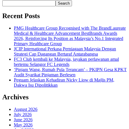
Search
Recent Posts
PMG Healthcare Group Recognised with The BrandLaureate
Medical & Healthcare Advancement BestBrands Awards
2026, Reinforcing Its Position as Malaysia’s No.1 Integrated
Primary Healthcare Group
JCIP International Perkasa Perniagaan Malaysia Dengan
Strategi Cap Dagangan Bertaraf Antarabangsa
FC3 Club kembali ke Malaysia, jayakan perlawanan amal
bertemu Selangor FC Legends
‘Pinjam Wang, Rumah Pula Terancam’ – PKIPN Gesa KPKT
Audit Syarikat Pinjaman Berlesen
Peguam Jelaskan Kehadiran Nicky Liow di Majlis PM,
Dakwa Isu Dipolitikkan
Archives
August 2026
July 2026
June 2026
May 2026