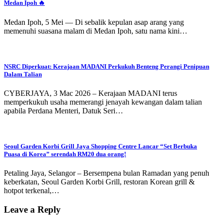
Medan Ipoh 🔥
Medan Ipoh, 5 Mei — Di sebalik kepulan asap arang yang
memenuhi suasana malam di Medan Ipoh, satu nama kini…
NSRC Diperkuat: Kerajaan MADANI Perkukuh Benteng Perangi Penipuan
Dalam Talian
CYBERJAYA, 3 Mac 2026 – Kerajaan MADANI terus
memperkukuh usaha memerangi jenayah kewangan dalam talian
apabila Perdana Menteri, Datuk Seri…
Seoul Garden Korbi Grill Jaya Shopping Centre Lancar “Set Berbuka
Puasa di Korea” serendah RM20 dua orang!
Petaling Jaya, Selangor – Bersempena bulan Ramadan yang penuh
keberkatan, Seoul Garden Korbi Grill, restoran Korean grill &
hotpot terkenal,…
Leave a Reply