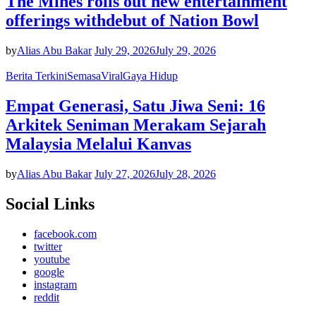
The Mines rolls out new entertainment
offerings withdebut of Nation Bowl
by
Alias Abu Bakar
July 29, 2026
July 29, 2026
Berita Terkini
Semasa
Viral
Gaya Hidup
Empat Generasi, Satu Jiwa Seni: 16
Arkitek Seniman Merakam Sejarah
Malaysia Melalui Kanvas
by
Alias Abu Bakar
July 27, 2026
July 28, 2026
Social Links
facebook.com
twitter
youtube
google
instagram
reddit