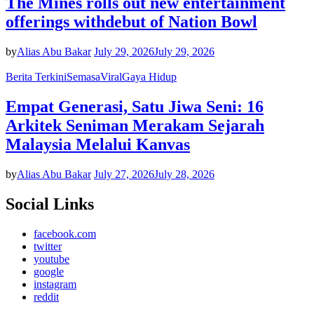
The Mines rolls out new entertainment
offerings withdebut of Nation Bowl
by
Alias Abu Bakar
July 29, 2026
July 29, 2026
Berita Terkini
Semasa
Viral
Gaya Hidup
Empat Generasi, Satu Jiwa Seni: 16
Arkitek Seniman Merakam Sejarah
Malaysia Melalui Kanvas
by
Alias Abu Bakar
July 27, 2026
July 28, 2026
Social Links
facebook.com
twitter
youtube
google
instagram
reddit