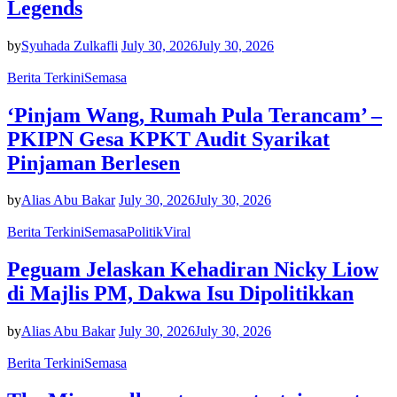
Legends
by
Syuhada Zulkafli
July 30, 2026
July 30, 2026
Berita Terkini
Semasa
‘Pinjam Wang, Rumah Pula Terancam’ –
PKIPN Gesa KPKT Audit Syarikat
Pinjaman Berlesen
by
Alias Abu Bakar
July 30, 2026
July 30, 2026
Berita Terkini
Semasa
Politik
Viral
Peguam Jelaskan Kehadiran Nicky Liow
di Majlis PM, Dakwa Isu Dipolitikkan
by
Alias Abu Bakar
July 30, 2026
July 30, 2026
Berita Terkini
Semasa