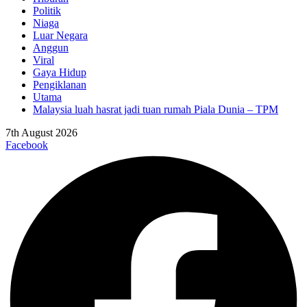
Politik
Niaga
Luar Negara
Anggun
Viral
Gaya Hidup
Pengiklanan
Utama
Malaysia luah hasrat jadi tuan rumah Piala Dunia – TPM
7th August 2026
Facebook