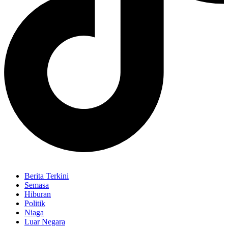
Berita Terkini
Semasa
Hiburan
Politik
Niaga
Luar Negara