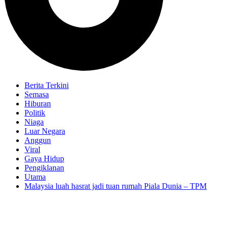
Berita Terkini
Semasa
Hiburan
Politik
Niaga
Luar Negara
Anggun
Viral
Gaya Hidup
Pengiklanan
Utama
Malaysia luah hasrat jadi tuan rumah Piala Dunia – TPM