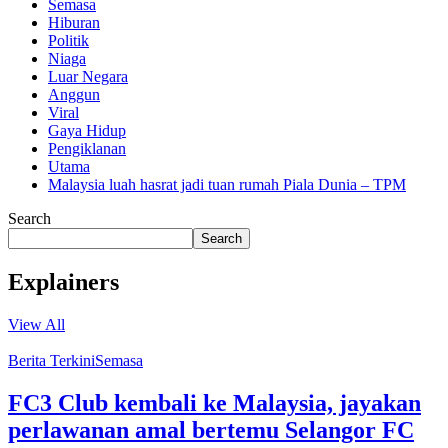
Semasa
Hiburan
Politik
Niaga
Luar Negara
Anggun
Viral
Gaya Hidup
Pengiklanan
Utama
Malaysia luah hasrat jadi tuan rumah Piala Dunia – TPM
Search
Search
Explainers
View All
Berita Terkini
Semasa
FC3 Club kembali ke Malaysia, jayakan
perlawanan amal bertemu Selangor FC