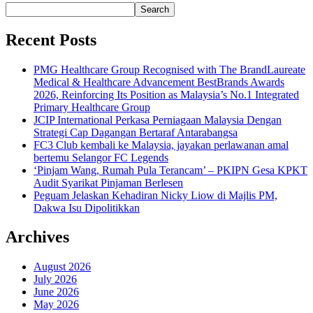
Search
Recent Posts
PMG Healthcare Group Recognised with The BrandLaureate
Medical & Healthcare Advancement BestBrands Awards
2026, Reinforcing Its Position as Malaysia’s No.1 Integrated
Primary Healthcare Group
JCIP International Perkasa Perniagaan Malaysia Dengan
Strategi Cap Dagangan Bertaraf Antarabangsa
FC3 Club kembali ke Malaysia, jayakan perlawanan amal
bertemu Selangor FC Legends
‘Pinjam Wang, Rumah Pula Terancam’ – PKIPN Gesa KPKT
Audit Syarikat Pinjaman Berlesen
Peguam Jelaskan Kehadiran Nicky Liow di Majlis PM,
Dakwa Isu Dipolitikkan
Archives
August 2026
July 2026
June 2026
May 2026