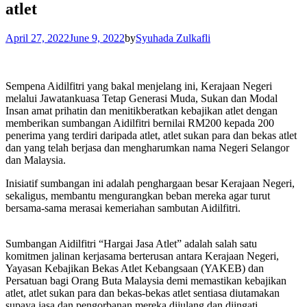
atlet
April 27, 2022
June 9, 2022
by
Syuhada Zulkafli
Sempena Aidilfitri yang bakal menjelang ini, Kerajaan Negeri
melalui Jawatankuasa Tetap Generasi Muda, Sukan dan Modal
Insan amat prihatin dan menitikberatkan kebajikan atlet dengan
memberikan sumbangan Aidilfitri bernilai RM200 kepada 200
penerima yang terdiri daripada atlet, atlet sukan para dan bekas atlet
dan yang telah berjasa dan mengharumkan nama Negeri Selangor
dan Malaysia.
Inisiatif sumbangan ini adalah penghargaan besar Kerajaan Negeri,
sekaligus, membantu mengurangkan beban mereka agar turut
bersama-sama merasai kemeriahan sambutan Aidilfitri.
Sumbangan Aidilfitri “Hargai Jasa Atlet” adalah salah satu
komitmen jalinan kerjasama berterusan antara Kerajaan Negeri,
Yayasan Kebajikan Bekas Atlet Kebangsaan (YAKEB) dan
Persatuan bagi Orang Buta Malaysia demi memastikan kebajikan
atlet, atlet sukan para dan bekas-bekas atlet sentiasa diutamakan
supaya jasa dan pengorbanan mereka dijulang dan diingati