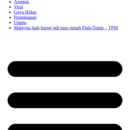
Anggun
Viral
Gaya Hidup
Pengiklanan
Utama
Malaysia luah hasrat jadi tuan rumah Piala Dunia – TPM