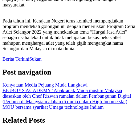
masyarakat.
Pada tahun ini, Kerajaan Negeri terus komited mempergiatkan
program mendekati golongan ini dengan meneruskan Program Ceria
Atlet Selangor 2022 yang menekankan tema “Hargai Jasa Atlet”
sebagai usaha tekad untuk tidak melupakan bekas-bekas atlet
mahupun menghargai atlet yang telah gigih mengangkat nama
Selangor dan Malaysia di mata dunia.
Berita Terkini
Sukan
Post navigation
Kenyataan Media Pejuang Muda Langkawi
BIGBOYS ACADEMY ‘Anak-anak Muda muslim Malaysia
diasaskan oleh Chef Rizwan ramalan dalam Pembangunan Digital
(Pertama di Malaysia malahan di dunia dalam High Income skil)
MOU bersama syarikat Umaga technologies Indiam
Related Posts