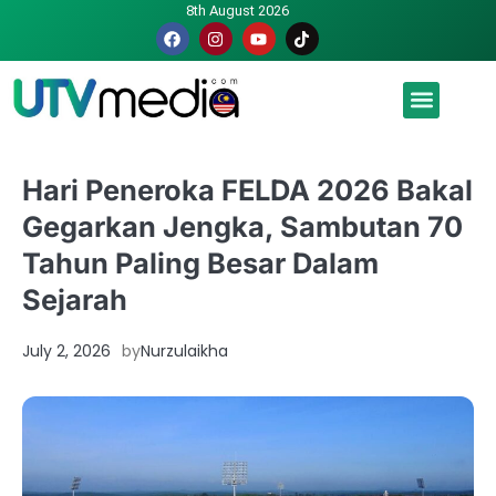
8th August 2026
Malaysia luah hasrat jadi tuan rumah Piala Dunia – TPM
Hari Peneroka FELDA 2026 Bakal
Gegarkan Jengka, Sambutan 70
Tahun Paling Besar Dalam
Sejarah
July 2, 2026
by
Nurzulaikha