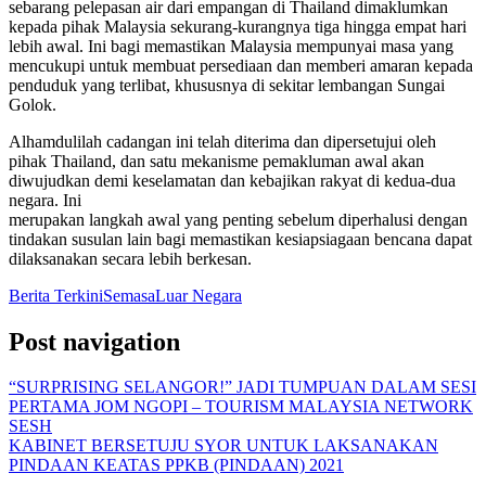
sebarang pelepasan air dari empangan di Thailand dimaklumkan
kepada pihak Malaysia sekurang-kurangnya tiga hingga empat hari
lebih awal. Ini bagi memastikan Malaysia mempunyai masa yang
mencukupi untuk membuat persediaan dan memberi amaran kepada
penduduk yang terlibat, khususnya di sekitar lembangan Sungai
Golok.
Alhamdulilah cadangan ini telah diterima dan dipersetujui oleh
pihak Thailand, dan satu mekanisme pemakluman awal akan
diwujudkan demi keselamatan dan kebajikan rakyat di kedua-dua
negara. Ini
merupakan langkah awal yang penting sebelum diperhalusi dengan
tindakan susulan lain bagi memastikan kesiapsiagaan bencana dapat
dilaksanakan secara lebih berkesan.
Berita Terkini
Semasa
Luar Negara
Post navigation
“SURPRISING SELANGOR!” JADI TUMPUAN DALAM SESI
PERTAMA JOM NGOPI – TOURISM MALAYSIA NETWORK
SESH
KABINET BERSETUJU SYOR UNTUK LAKSANAKAN
PINDAAN KEATAS PPKB (PINDAAN) 2021