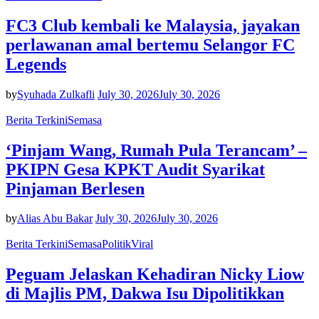
FC3 Club kembali ke Malaysia, jayakan
perlawanan amal bertemu Selangor FC
Legends
by
Syuhada Zulkafli
July 30, 2026
July 30, 2026
Berita Terkini
Semasa
‘Pinjam Wang, Rumah Pula Terancam’ –
PKIPN Gesa KPKT Audit Syarikat
Pinjaman Berlesen
by
Alias Abu Bakar
July 30, 2026
July 30, 2026
Berita Terkini
Semasa
Politik
Viral
Peguam Jelaskan Kehadiran Nicky Liow
di Majlis PM, Dakwa Isu Dipolitikkan