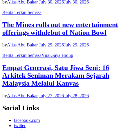
by
Alias Abu Bakar
July 30, 2026
July 30, 2026
Berita Terkini
Semasa
The Mines rolls out new entertainment
offerings withdebut of Nation Bowl
by
Alias Abu Bakar
July 29, 2026
July 29, 2026
Berita Terkini
Semasa
Viral
Gaya Hidup
Empat Generasi, Satu Jiwa Seni: 16
Arkitek Seniman Merakam Sejarah
Malaysia Melalui Kanvas
by
Alias Abu Bakar
July 27, 2026
July 28, 2026
Social Links
facebook.com
twitter