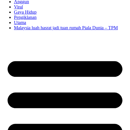
Anggun
Viral
Gaya Hidup
Pengiklanan
Utama
Malaysia luah hasrat jadi tuan rumah Piala Dunia – TPM