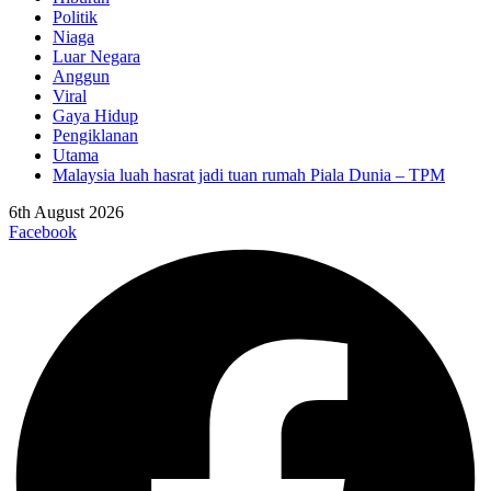
Politik
Niaga
Luar Negara
Anggun
Viral
Gaya Hidup
Pengiklanan
Utama
Malaysia luah hasrat jadi tuan rumah Piala Dunia – TPM
6th August 2026
Facebook