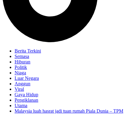
Berita Terkini
Semasa
Hiburan
Politik
Niaga
Luar Negara
Anggun
Viral
Gaya Hidup
Pengiklanan
Utama
Malaysia luah hasrat jadi tuan rumah Piala Dunia – TPM