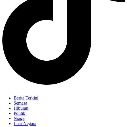
Berita Terkini
Semasa
Hiburan
Politik
Niaga
Luar Negara