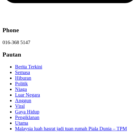
Phone
016-368 5147
Pautan
Berita Terkini
Semasa
Hiburan
Politik
Niaga
Luar Negara
Anggun
Viral
Gaya Hidup
Pengiklanan
Utama
Malaysia luah hasrat jadi tuan rumah Piala Dunia – TPM