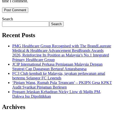
time I comment.
Search
Search
Recent Posts
PMG Healthcare Group Recognised with The BrandLaureate
Medical & Healthcare Advancement BestBrands Awards
2026, Reinforcing Its Position as Malaysia’s No.1 Integrated
Primary Healthcare Group
JCIP International Perkasa Perniagaan Malaysia Dengan
Strategi Cap Dagangan Bertaraf Antarabangsa
FC3 Club kembali ke Malaysia, jayakan perlawanan amal
bertemu Selangor FC Legends
‘Pinjam Wang, Rumah Pula Terancam’ – PKIPN Gesa KPKT
Audit Syarikat Pinjaman Berlesen
Peguam Jelaskan Kehadiran Nicky Liow di Majlis PM,
Dakwa Isu Dipolitikkan
Archives