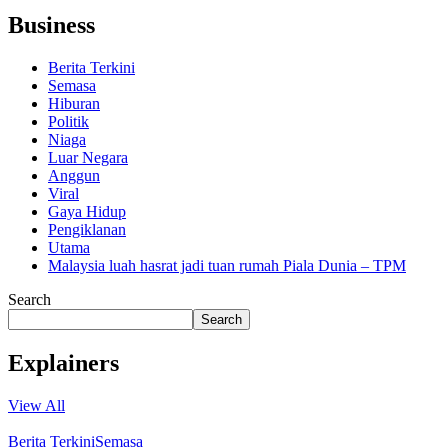
Business
Berita Terkini
Semasa
Hiburan
Politik
Niaga
Luar Negara
Anggun
Viral
Gaya Hidup
Pengiklanan
Utama
Malaysia luah hasrat jadi tuan rumah Piala Dunia – TPM
Search
Search
Explainers
View All
Berita Terkini
Semasa