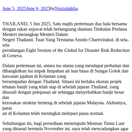
June 5, 2025
June 6, 2025
by
Nurzulaikha
THAILAND, 5 Jun 2025, Satu majlis pertemuan dua hala bersama
dengan rakan sejawat telah berlangsung diantara Timbalan Perdana
Menteri merangkap Menteri Dalam
Negeri Thailand, Tuan Yang Terutama Anutin Charnvirakul, di sela-
sela
persidangan Eight Session of the Global for Disaster Risk Reduction
di Geneva.
Dalam pertemuan ini, antara isu utama yang mendapat perhatian dan
dibangkitkan isu impak limpahan air luar biasa di Sungai Golok dan
kawasan jajahan di Kelantan yang
bersempadan dengan Thailand. Situasi ini berlaku ekoran projek
tebatan banjir yang telah siap di sebelah jajaran Thailand, yang
disusuli dengan pelepasan air sehingga menyebabkan banjir besar
dan
kerosakan struktur benteng di sebelah jajaran Malaysia. Akibatnya,
paras
air di Kelantan telah meningkat melepasi paras normal.
Sehubungan itu, bagi persediaan menempuhi Monsun Timur Laut
yang diramal bermula November ini, saya telah mencadangkan agar