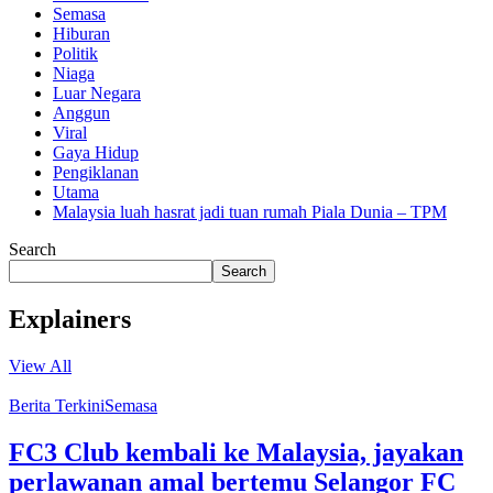
Semasa
Hiburan
Politik
Niaga
Luar Negara
Anggun
Viral
Gaya Hidup
Pengiklanan
Utama
Malaysia luah hasrat jadi tuan rumah Piala Dunia – TPM
Search
Search
Explainers
View All
Berita Terkini
Semasa
FC3 Club kembali ke Malaysia, jayakan
perlawanan amal bertemu Selangor FC