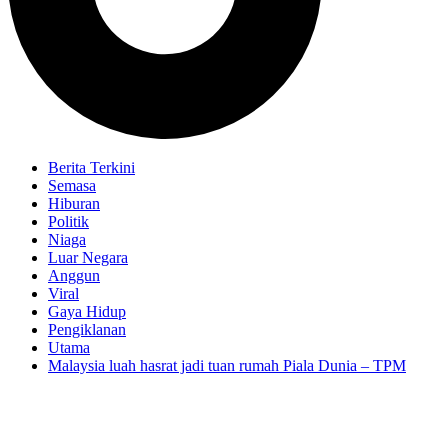
Berita Terkini
Semasa
Hiburan
Politik
Niaga
Luar Negara
Anggun
Viral
Gaya Hidup
Pengiklanan
Utama
Malaysia luah hasrat jadi tuan rumah Piala Dunia – TPM