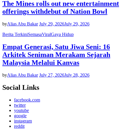
The Mines rolls out new entertainment
offerings withdebut of Nation Bowl
by
Alias Abu Bakar
July 29, 2026
July 29, 2026
Berita Terkini
Semasa
Viral
Gaya Hidup
Empat Generasi, Satu Jiwa Seni: 16
Arkitek Seniman Merakam Sejarah
Malaysia Melalui Kanvas
by
Alias Abu Bakar
July 27, 2026
July 28, 2026
Social Links
facebook.com
twitter
youtube
google
instagram
reddit