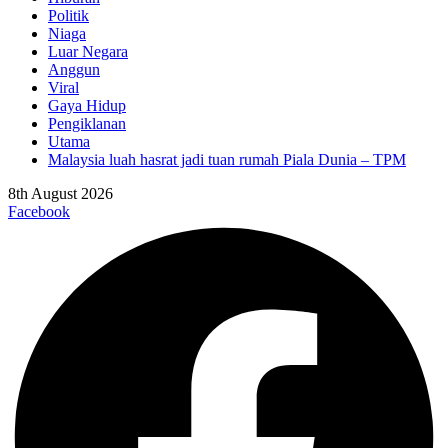
Politik
Niaga
Luar Negara
Anggun
Viral
Gaya Hidup
Pengiklanan
Utama
Malaysia luah hasrat jadi tuan rumah Piala Dunia – TPM
8th August 2026
Facebook