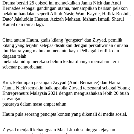
Drama bersiri 25 episod ini mengekalkan Janna Nick dan Andi
Bernadee sebagai gandingan utama, menampilkan barisan pelakon-
pelakon handalan seperti Afifah Nasir, Wani Kayrie, Hafidz Roshdi,
Dato’ Jalaluddin Hassan, Azizah Mahzan, Idzham Ismail, Sharul
Kamal dan ramai lagi.
Cinta antara Haura, gadis kilang ‘gengster’ dan Ziyyad, pemilik
kilang yang terjalin selepas disatukan dengan perkahwinan dimana
ibu Haura yang mahukan menantu kaya. Pelbagai konflik dan
dugaan telah
melanda hidup mereka sebelum kedua-duanya memahami erti
sebenar pengorbanan.
Kini, kehidupan pasangan Ziyyad (Andi Bernadee) dan Haura
(Janna Nick) semakin baik apabila Ziyyad tersenarai sebagai Young
Entrepreneurs Malaysia 2021 dengan mengusahakan lebih 20 buah
cawangan
pasaraya dalam masa empat tahun.
Haura pula seorang pencipta konten yang dikenali di media sosial.
Ziyyad menjadi kebanggaan Mak Limah sehingga kejayaan