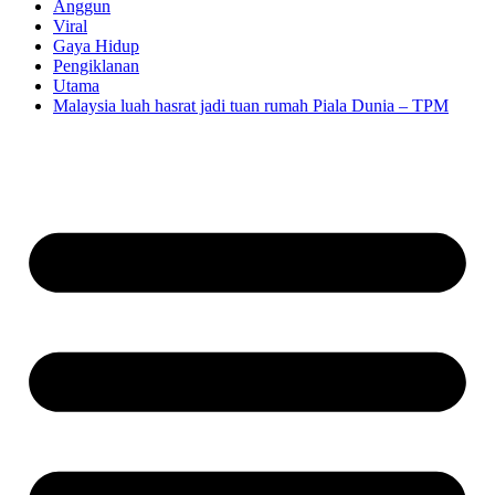
Anggun
Viral
Gaya Hidup
Pengiklanan
Utama
Malaysia luah hasrat jadi tuan rumah Piala Dunia – TPM