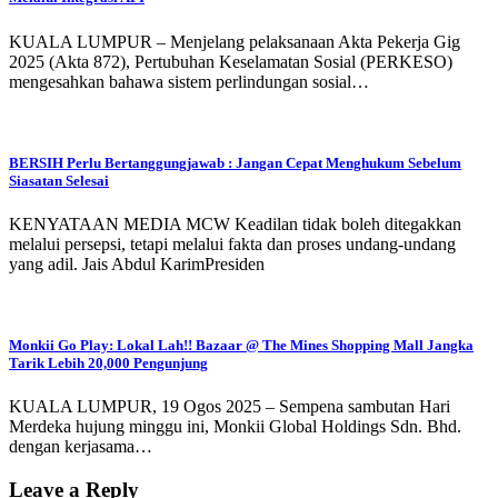
KUALA LUMPUR – Menjelang pelaksanaan Akta Pekerja Gig
2025 (Akta 872), Pertubuhan Keselamatan Sosial (PERKESO)
mengesahkan bahawa sistem perlindungan sosial…
BERSIH Perlu Bertanggungjawab : Jangan Cepat Menghukum Sebelum
Siasatan Selesai
KENYATAAN MEDIA MCW Keadilan tidak boleh ditegakkan
melalui persepsi, tetapi melalui fakta dan proses undang-undang
yang adil. Jais Abdul KarimPresiden
Monkii Go Play: Lokal Lah!! Bazaar @ The Mines Shopping Mall Jangka
Tarik Lebih 20,000 Pengunjung
KUALA LUMPUR, 19 Ogos 2025 – Sempena sambutan Hari
Merdeka hujung minggu ini, Monkii Global Holdings Sdn. Bhd.
dengan kerjasama…
Leave a Reply