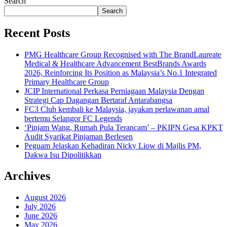
Search
Search
Recent Posts
PMG Healthcare Group Recognised with The BrandLaureate
Medical & Healthcare Advancement BestBrands Awards
2026, Reinforcing Its Position as Malaysia’s No.1 Integrated
Primary Healthcare Group
JCIP International Perkasa Perniagaan Malaysia Dengan
Strategi Cap Dagangan Bertaraf Antarabangsa
FC3 Club kembali ke Malaysia, jayakan perlawanan amal
bertemu Selangor FC Legends
‘Pinjam Wang, Rumah Pula Terancam’ – PKIPN Gesa KPKT
Audit Syarikat Pinjaman Berlesen
Peguam Jelaskan Kehadiran Nicky Liow di Majlis PM,
Dakwa Isu Dipolitikkan
Archives
August 2026
July 2026
June 2026
May 2026