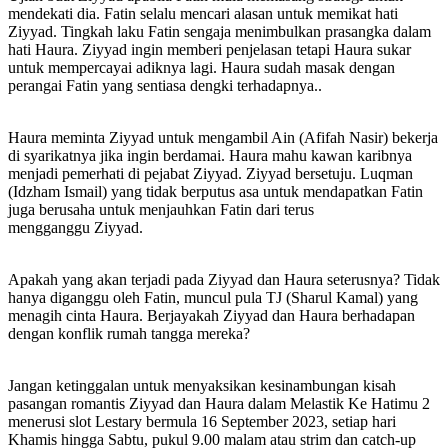
mendekati dia. Fatin selalu mencari alasan untuk memikat hati
Ziyyad. Tingkah laku Fatin sengaja menimbulkan prasangka dalam
hati Haura. Ziyyad ingin memberi penjelasan tetapi Haura sukar
untuk mempercayai adiknya lagi. Haura sudah masak dengan
perangai Fatin yang sentiasa dengki terhadapnya..
Haura meminta Ziyyad untuk mengambil Ain (Afifah Nasir) bekerja
di syarikatnya jika ingin berdamai. Haura mahu kawan karibnya
menjadi pemerhati di pejabat Ziyyad. Ziyyad bersetuju. Luqman
(Idzham Ismail) yang tidak berputus asa untuk mendapatkan Fatin
juga berusaha untuk menjauhkan Fatin dari terus
mengganggu Ziyyad.
Apakah yang akan terjadi pada Ziyyad dan Haura seterusnya? Tidak
hanya diganggu oleh Fatin, muncul pula TJ (Sharul Kamal) yang
menagih cinta Haura. Berjayakah Ziyyad dan Haura berhadapan
dengan konflik rumah tangga mereka?
Jangan ketinggalan untuk menyaksikan kesinambungan kisah
pasangan romantis Ziyyad dan Haura dalam Melastik Ke Hatimu 2
menerusi slot Lestary bermula 16 September 2023, setiap hari
Khamis hingga Sabtu, pukul 9.00 malam atau strim dan catch-up