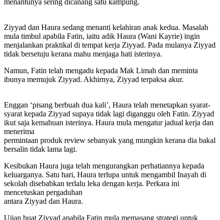
menantunya sering dicanang satu kampung.
Ziyyad dan Haura sedang menanti kelahiran anak kedua. Masalah
mula timbul apabila Fatin, iaitu adik Haura (Wani Kayrie) ingin
menjalankan praktikal di tempat kerja Ziyyad. Pada mulanya Ziyyad
tidak bersetuju kerana mahu menjaga hati isterinya.
Namun, Fatin telah mengadu kepada Mak Limah dan meminta
ibunya memujuk Ziyyad. Akhirnya, Ziyyad terpaksa akur.
Enggan ‘pisang berbuah dua kali’, Haura telah menetapkan syarat-
syarat kepada Ziyyad supaya tidak lagi diganggu oleh Fatin. Ziyyad
ikut saja kemahuan isterinya. Haura mula mengatur jadual kerja dan
menerima
permintaan produk review sebanyak yang mungkin kerana dia bakal
bersalin tidak lama lagi.
Kesibukan Haura juga telah mengurangkan perhatiannya kepada
keluarganya. Satu hari, Haura terlupa untuk mengambil Inayah di
sekolah disebabkan terlalu leka dengan kerja. Perkara ini
mencetuskan pergaduhan
antara Ziyyad dan Haura.
Ujian buat Ziyyad apabila Fatin mula memasang strategi untuk