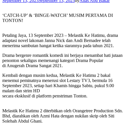
September 13, 2023
September 13, 2023
by
Alias Abu Bakar
‘CATCH-UP’ & ‘BINGE-WATCH’ MUSIM PERTAMA DI
TONTON!
Petaling Jaya, 13 September 2023 – Melastik Ke Hatimu, drama
adaptasi novel lakonan Janna Nick dan Andi Bernadee telah
menerima sambutan hangat ketika siarannya pada tahun 2021.
Drama bergenre romantik komedi ini berjaya menambat hati jutaan
penonton sekaligus memenangi kategori Drama Popular
di Anugerah Drama Sangat 2021.
Kembali dengan musim kedua, Melastik Ke Hatimu 2 bakal
menemui peminatnya menerusi slot Lestary TV3, bermula 16
September 2023, setiap hari Khamis hingga Sabtu, pukul 9.00
malam dan strim HD
secara eksklusif di platform penstriman Tonton.
Melastik Ke Hatimu 2 diterbitkan oleh Orangetree Production Sdn.
Bhd, diarahkan oleh Azmi Hata dengan nukilan skrip oleh Siti
Solehah Abdul Ghani.