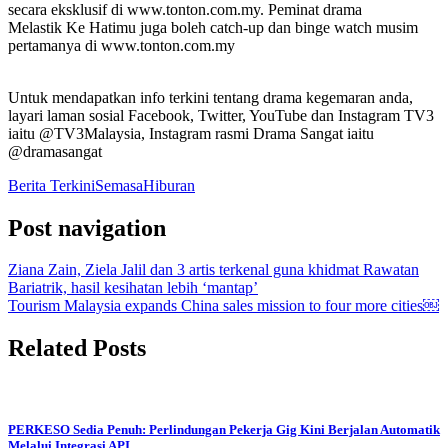
secara eksklusif di www.tonton.com.my. Peminat drama
Melastik Ke Hatimu juga boleh catch-up dan binge watch musim
pertamanya di www.tonton.com.my
Untuk mendapatkan info terkini tentang drama kegemaran anda,
layari laman sosial Facebook, Twitter, YouTube dan Instagram TV3
iaitu @TV3Malaysia, Instagram rasmi Drama Sangat iaitu
@dramasangat
Berita Terkini
Semasa
Hiburan
Post navigation
Ziana Zain, Ziela Jalil dan 3 artis terkenal guna khidmat Rawatan
Bariatrik, hasil kesihatan lebih ‘mantap’
Tourism Malaysia expands China sales mission to four more cities￼
Related Posts
PERKESO Sedia Penuh: Perlindungan Pekerja Gig Kini Berjalan Automatik
Melalui Integrasi API