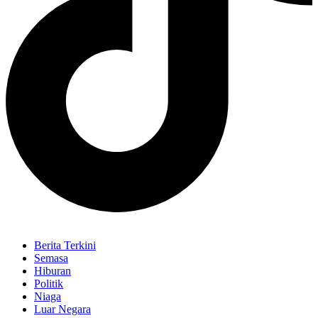
Berita Terkini
Semasa
Hiburan
Politik
Niaga
Luar Negara