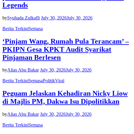
Legends
by
Syuhada Zulkafli
July 30, 2026
July 30, 2026
Berita Terkini
Semasa
‘Pinjam Wang, Rumah Pula Terancam’ –
PKIPN Gesa KPKT Audit Syarikat
Pinjaman Berlesen
by
Alias Abu Bakar
July 30, 2026
July 30, 2026
Berita Terkini
Semasa
Politik
Viral
Peguam Jelaskan Kehadiran Nicky Liow
di Majlis PM, Dakwa Isu Dipolitikkan
by
Alias Abu Bakar
July 30, 2026
July 30, 2026
Berita Terkini
Semasa