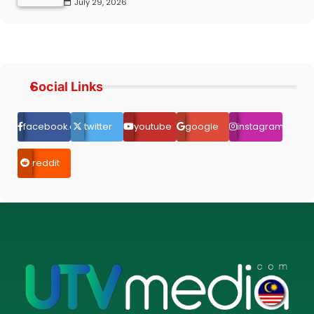
July 29, 2026
Social Links
facebook.com
twitter
youtube
google
instagram
reddit