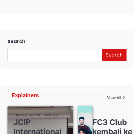
Search
Search
Explainers
View All
BERITA TERKINI
SEMASA
FC3 Club
JCIP
kembali ke
International