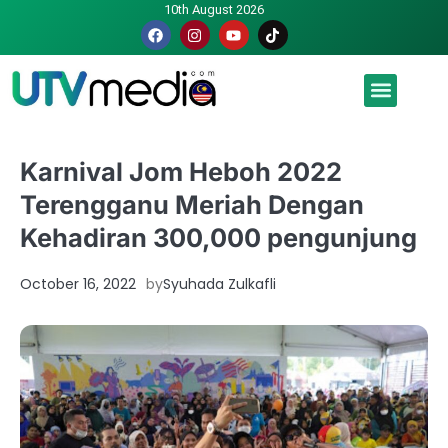
10th August 2026
Malaysia luah hasrat jadi tuan rumah Piala Dunia – TPM
Karnival Jom Heboh 2022
Terengganu Meriah Dengan
Kehadiran 300,000 pengunjung
October 16, 2022
by
Syuhada Zulkafli