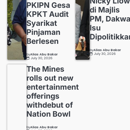
Nicky Liow
PKIPN Gesa
di Majlis
KPKT Audit
PM, Dakw
Syarikat
Isu
Pinjaman
Dipolitikka
Berlesen
by
Alias Abu Bakar
July 30, 2026
by
Alias Abu Bakar
July 30, 2026
The Mines
rolls out new
entertainment
offerings
withdebut of
Nation Bowl
by
Alias Abu Bakar