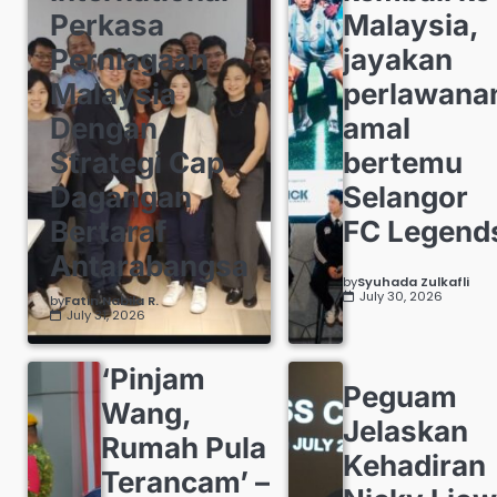
Malaysia,
Perkasa
jayakan
Perniagaan
perlawana
Malaysia
amal
Dengan
bertemu
Strategi Cap
Selangor
Dagangan
FC Legend
Bertaraf
Antarabangsa
by
Syuhada Zulkafli
July 30, 2026
by
Fatin Nabila R.
July 31, 2026
‘Pinjam
Peguam
Wang,
Jelaskan
Rumah Pula
Kehadiran
Terancam’ –