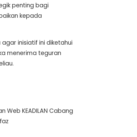
gik penting bagi
paikan kepada
r inisiatif ini diketahui
uka menerima teguran
liau.
man Web KEADILAN Cabang
faz