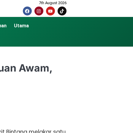
7th August 2026
nan
Utama
Aduan Awam,
it Bintang melakar satu