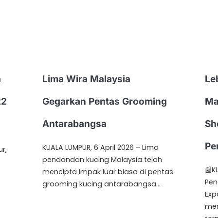
a
Lima Wira Malaysia
Le
22
Gegarkan Pentas Grooming
Ma
Antarabangsa
Sh
Pe
KUALA LUMPUR, 6 April 2026 – Lima
r,
pendandan kucing Malaysia telah
📰K
mencipta impak luar biasa di pentas
Pen
grooming kucing antarabangsa…
Exp
men