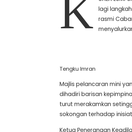
K
lagi langka
rasmi Caban
menyalurka
Tengku Imran
Majlis pelancaran mini y
dihadiri barisan kepimpin
turut merakamkan seting
sokongan terhadap inisiat
Ketua Penerangan Keadila