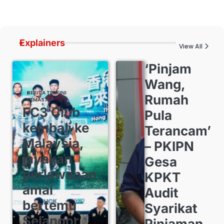
Explainers
View All
‘Pinjam
Wang,
BERITA TERKINI
Rumah
SEMASA
FC3 Club
Pula
kembali ke
Terancam’
Malaysia,
– PKIPN
jayakan
Gesa
perlawanan
KPKT
amal
Audit
bertemu
Syarikat
Selangor
Pinjaman