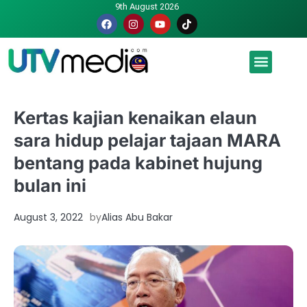
9th August 2026
Malaysia luah hasrat jadi tuan rumah Piala Dunia – TPM
Kertas kajian kenaikan elaun
sara hidup pelajar tajaan MARA
bentang pada kabinet hujung
bulan ini
August 3, 2022
by
Alias Abu Bakar