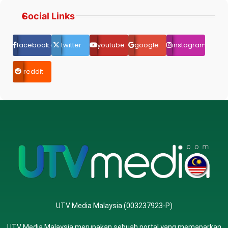
Social Links
facebook.com
twitter
youtube
google
instagram
reddit
UTV Media Malaysia (003237923-P)
UTV Media Malaysia merupakan sebuah portal yang memaparkan