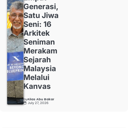
Generasi,
Satu Jiwa
Seni: 16
Arkitek
Seniman
Merakam
Sejarah
Malaysia
Melalui
Kanvas
by
Alias Abu Bakar
July 27, 2026