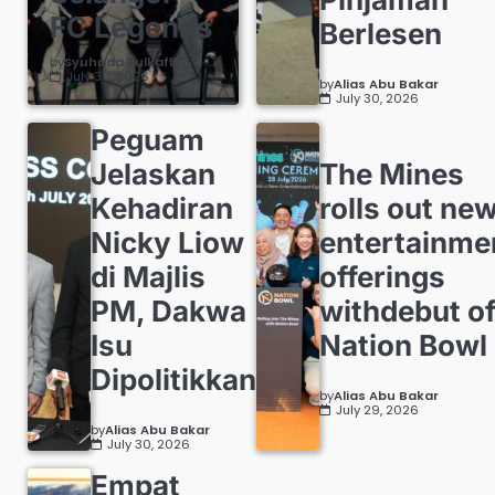
FC Legends
Berlesen
by
Syuhada Zulkafli
July 30, 2026
by
Alias Abu Bakar
July 30, 2026
Peguam
Jelaskan
The Mines
Kehadiran
rolls out ne
Nicky Liow
entertainme
di Majlis
offerings
PM, Dakwa
withdebut o
Isu
Nation Bowl
Dipolitikkan
by
Alias Abu Bakar
July 29, 2026
by
Alias Abu Bakar
July 30, 2026
Empat