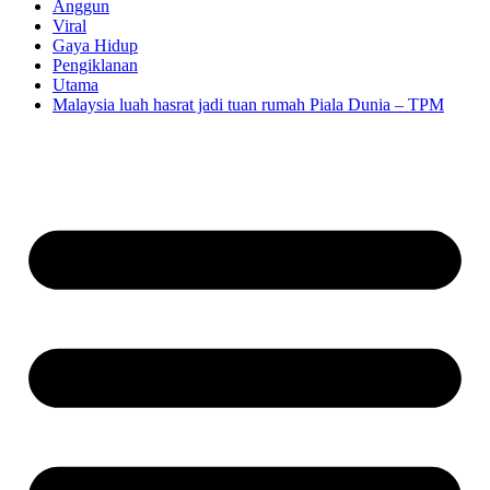
Anggun
Viral
Gaya Hidup
Pengiklanan
Utama
Malaysia luah hasrat jadi tuan rumah Piala Dunia – TPM