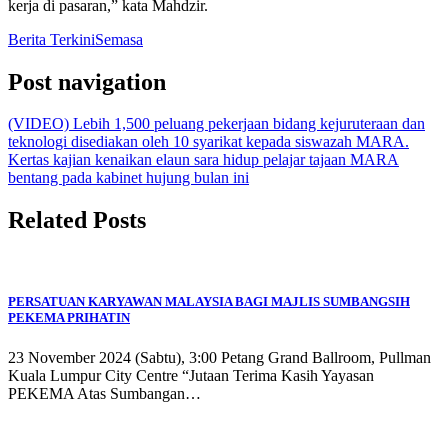
kerja di pasaran,” kata Mahdzir.
Berita Terkini
Semasa
Post navigation
(VIDEO) Lebih 1,500 peluang pekerjaan bidang kejuruteraan dan
teknologi disediakan oleh 10 syarikat kepada siswazah MARA.
Kertas kajian kenaikan elaun sara hidup pelajar tajaan MARA
bentang pada kabinet hujung bulan ini
Related Posts
PERSATUAN KARYAWAN MALAYSIA BAGI MAJLIS SUMBANGSIH
PEKEMA PRIHATIN
23 November 2024 (Sabtu), 3:00 Petang Grand Ballroom, Pullman
Kuala Lumpur City Centre “Jutaan Terima Kasih Yayasan
PEKEMA Atas Sumbangan…