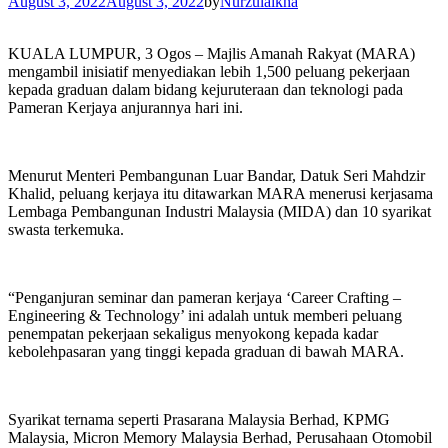
August 3, 2022
August 3, 2022
by
Nurzulaikha
KUALA LUMPUR, 3 Ogos – Majlis Amanah Rakyat (MARA)
mengambil inisiatif menyediakan lebih 1,500 peluang pekerjaan
kepada graduan dalam bidang kejuruteraan dan teknologi pada
Pameran Kerjaya anjurannya hari ini.
Menurut Menteri Pembangunan Luar Bandar, Datuk Seri Mahdzir
Khalid, peluang kerjaya itu ditawarkan MARA menerusi kerjasama
Lembaga Pembangunan Industri Malaysia (MIDA) dan 10 syarikat
swasta terkemuka.
“Penganjuran seminar dan pameran kerjaya ‘Career Crafting –
Engineering & Technology’ ini adalah untuk memberi peluang
penempatan pekerjaan sekaligus menyokong kepada kadar
kebolehpasaran yang tinggi kepada graduan di bawah MARA.
Syarikat ternama seperti Prasarana Malaysia Berhad, KPMG
Malaysia, Micron Memory Malaysia Berhad, Perusahaan Otomobil