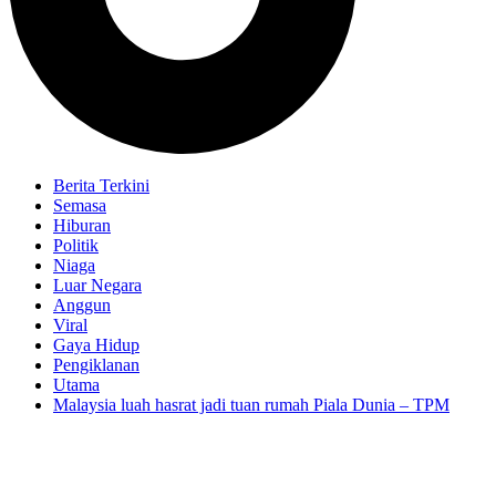
Berita Terkini
Semasa
Hiburan
Politik
Niaga
Luar Negara
Anggun
Viral
Gaya Hidup
Pengiklanan
Utama
Malaysia luah hasrat jadi tuan rumah Piala Dunia – TPM