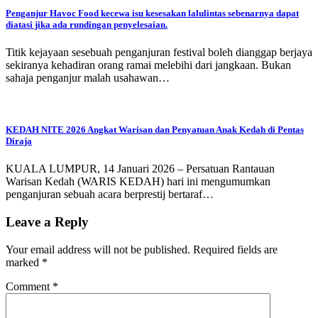
Penganjur Havoc Food kecewa isu kesesakan lalulintas sebenarnya dapat
diatasi jika ada rundingan penyelesaian.
Titik kejayaan sesebuah penganjuran festival boleh dianggap berjaya
sekiranya kehadiran orang ramai melebihi dari jangkaan. Bukan
sahaja penganjur malah usahawan…
KEDAH NITE 2026 Angkat Warisan dan Penyatuan Anak Kedah di Pentas
Diraja
KUALA LUMPUR, 14 Januari 2026 – Persatuan Rantauan
Warisan Kedah (WARIS KEDAH) hari ini mengumumkan
penganjuran sebuah acara berprestij bertaraf…
Leave a Reply
Your email address will not be published.
Required fields are
marked
*
Comment
*