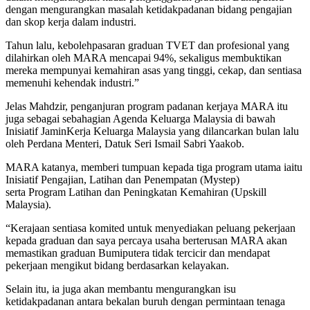
dengan mengurangkan masalah ketidakpadanan bidang pengajian
dan skop kerja dalam industri.
Tahun lalu, kebolehpasaran graduan TVET dan profesional yang
dilahirkan oleh MARA mencapai 94%, sekaligus membuktikan
mereka mempunyai kemahiran asas yang tinggi, cekap, dan sentiasa
memenuhi kehendak industri.”
Jelas Mahdzir, penganjuran program padanan kerjaya MARA itu
juga sebagai sebahagian Agenda Keluarga Malaysia di bawah
Inisiatif JaminKerja Keluarga Malaysia yang dilancarkan bulan lalu
oleh Perdana Menteri, Datuk Seri Ismail Sabri Yaakob.
MARA katanya, memberi tumpuan kepada tiga program utama iaitu
Inisiatif Pengajian, Latihan dan Penempatan (Mystep)
serta Program Latihan dan Peningkatan Kemahiran (Upskill
Malaysia).
“Kerajaan sentiasa komited untuk menyediakan peluang pekerjaan
kepada graduan dan saya percaya usaha berterusan MARA akan
memastikan graduan Bumiputera tidak tercicir dan mendapat
pekerjaan mengikut bidang berdasarkan kelayakan.
Selain itu, ia juga akan membantu mengurangkan isu
ketidakpadanan antara bekalan buruh dengan permintaan tenaga