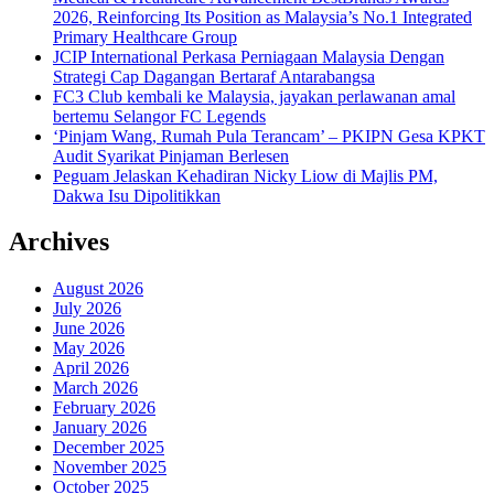
2026, Reinforcing Its Position as Malaysia’s No.1 Integrated
Primary Healthcare Group
JCIP International Perkasa Perniagaan Malaysia Dengan
Strategi Cap Dagangan Bertaraf Antarabangsa
FC3 Club kembali ke Malaysia, jayakan perlawanan amal
bertemu Selangor FC Legends
‘Pinjam Wang, Rumah Pula Terancam’ – PKIPN Gesa KPKT
Audit Syarikat Pinjaman Berlesen
Peguam Jelaskan Kehadiran Nicky Liow di Majlis PM,
Dakwa Isu Dipolitikkan
Archives
August 2026
July 2026
June 2026
May 2026
April 2026
March 2026
February 2026
January 2026
December 2025
November 2025
October 2025