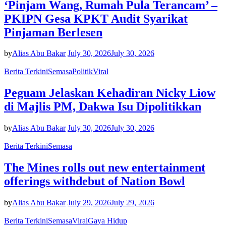
‘Pinjam Wang, Rumah Pula Terancam’ –
PKIPN Gesa KPKT Audit Syarikat
Pinjaman Berlesen
by
Alias Abu Bakar
July 30, 2026
July 30, 2026
Berita Terkini
Semasa
Politik
Viral
Peguam Jelaskan Kehadiran Nicky Liow
di Majlis PM, Dakwa Isu Dipolitikkan
by
Alias Abu Bakar
July 30, 2026
July 30, 2026
Berita Terkini
Semasa
The Mines rolls out new entertainment
offerings withdebut of Nation Bowl
by
Alias Abu Bakar
July 29, 2026
July 29, 2026
Berita Terkini
Semasa
Viral
Gaya Hidup