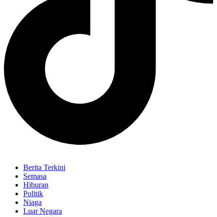
Berita Terkini
Semasa
Hiburan
Politik
Niaga
Luar Negara