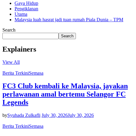
Gaya Hidup
Pengiklanan
Utama
Malaysia luah hasrat jadi tuan rumah Piala Dunia – TPM
Search
Search
Explainers
View All
Berita Terkini
Semasa
FC3 Club kembali ke Malaysia, jayakan
perlawanan amal bertemu Selangor FC
Legends
by
Syuhada Zulkafli
July 30, 2026
July 30, 2026
Berita Terkini
Semasa