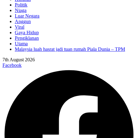
Politik
Niaga
Luar Negara
Anggun
Viral
Gaya Hidup
Pengiklanan
Utama
Malaysia luah hasrat jadi tuan rumah Piala Dunia – TPM
7th August 2026
Facebook