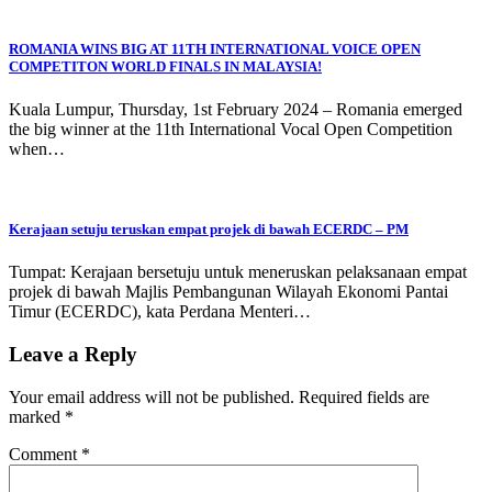
ROMANIA WINS BIG AT 11TH INTERNATIONAL VOICE OPEN
COMPETITON WORLD FINALS IN MALAYSIA!
Kuala Lumpur, Thursday, 1st February 2024 – Romania emerged
the big winner at the 11th International Vocal Open Competition
when…
Kerajaan setuju teruskan empat projek di bawah ECERDC – PM
Tumpat: Kerajaan bersetuju untuk meneruskan pelaksanaan empat
projek di bawah Majlis Pembangunan Wilayah Ekonomi Pantai
Timur (ECERDC), kata Perdana Menteri…
Leave a Reply
Your email address will not be published.
Required fields are
marked
*
Comment
*