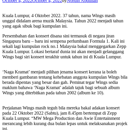
October 4, 2022
October 4, 2022
by
Nordin Abdullah
Kuala Lumpur, 4 Oktober 2022. 37 tahun, nama Wings masih
unggul didalam arena muzik Malaysia. Tahun 2022 menjadi tahun
yang agak sibuk bagi kumpulan ini.
Persembahan dan konsert disana sini termasuk di negara jiran
Singapura baru – baru ini sempena perlumbaan Formula 1. Kali ini
sekali lagi kumpulan rock no.1 Malaysia bakal menggegarkan Zepp
Kuala Lumpur. Lokasi bertaraf dunia ini akan menjadi gelanggang
Wings bagi siri konsert terakhir untuk tahun ini di Kuala Lumpur.
‘Naga Kramat’ menjadi pilihan jenama konsert kerana ia boleh
memberi gambaran tentang kehebatan anggota kumpulan Wings bila
berada dipentas yang besar dan gah. Peminat tegar Wings sedia
maklum bahawa ‘Naga Kramat’ adalah tajuk bagi sebuah album
Wings yang diterbitkan pada tahun 2002 (album ke 10).
Perjalanan Wings masih teguh bila mereka bakal adakan konsert
pada 22 Oktober 2022 (Sabtu), jam 8.45pm bertempat di Zepp
Kuala Lumpur. “MW Mega Production dan Awie Entertainment
merancang lebih kurang dua bulan lepas untuk melaksanakan projek
ini.