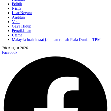
Politik
Niaga
Luar Negara
Anggun
Viral
Gaya Hidup
Pengiklanan
Utama
Malaysia luah hasrat jadi tuan rumah Piala Dunia – TPM
7th August 2026
Facebook