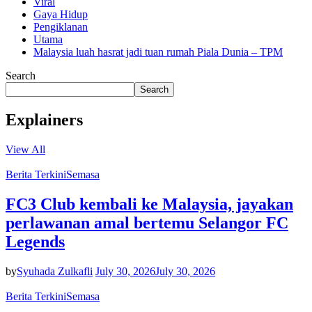
Viral
Gaya Hidup
Pengiklanan
Utama
Malaysia luah hasrat jadi tuan rumah Piala Dunia – TPM
Search
Search
Explainers
View All
Berita Terkini
Semasa
FC3 Club kembali ke Malaysia, jayakan
perlawanan amal bertemu Selangor FC
Legends
by
Syuhada Zulkafli
July 30, 2026
July 30, 2026
Berita Terkini
Semasa