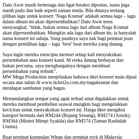
Dato Awie masih bertenaga dan ligat beraksi dipentas, suara juga
masih padu dan baik seperti zaman muda. Bila ditanya tentang
pilihan lagu untuk konsert ‘Naga Kramat’ adakah semua lagu – lagu
dalam album ini akan dipersembahkan? Dato Awie terus
menyangkal, “tidak, bukan semua lagu dari album Naga Kramat
akan dipersembahkan. Mungkin ada lagu dari album itu, ia hanyalah
nama konsert ini sahaja. Yang pastinya saya nak bagi peminat puas
dengan pemilihan lagu – lagu ‘best’ buat mereka yang datang.
Saya ingin mereka mencipta memori setiap kali menyaksikan
persembahan atau konsert kami. M ereka datang berbayar dan
bukan percuma, saya menghargainya dengan membuat
persembahan yang terbaik”.
MW Mega Production menjelaskan bahawa tiket konsert mula dijual
secara atas talian di www.ticket2u.com.my/nagakramat dan
mendapat sambutan yang bagus.
Memandangkan tempat yang agak terhad amat digalakkan untuk
mereka membuat pembelian seawal mungkin bagi mengelakkan
keciciran untuk menyaksikan konsert ini. Harga tiket mengikut
kategori bermula dari RM244 (Bujang Senang), RM274 (Amok),
RM364 (Misteri Mimpi Syakila) dan RM574 (Taman Rashidah
Utama).
Buat peminat kumpulan Wings dan peminat rock di Malaysia