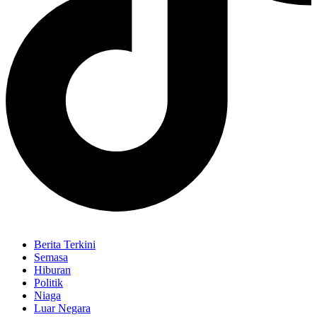
Berita Terkini
Semasa
Hiburan
Politik
Niaga
Luar Negara