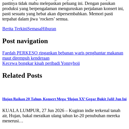
pastinya tidak mahu melepaskan peluang ini. Dengan pasukan
produksi yang berpengalaman menguruskan perjalanan konsert ini,
pasti sesuatu yang hebat akan dipersembahkan. Memori pasti
terpahat dalam jiwa ‘rockers’ semua.
Berita Terkini
Semasa
Hiburan
Post navigation
Faedah PERKESO ringankan bebanan waris penghantar makanan
maut dirempuh kenderaan
Kecewa bongkar kisah peribadi Yonnyboii
Related Posts
Hujan Raikan 20 Tahun, Konsert Mega ‘Hujan XX’ Gegar Bukit Jalil Jun Ini
KUALA LUMPUR, 27 Jun 2026 – Kugiran indie terkenal tanah
air, Hujan, bakal meraikan ulang tahun ke-20 penubuhan mereka
menerusi…