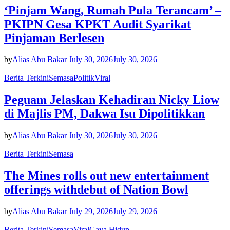
‘Pinjam Wang, Rumah Pula Terancam’ –
PKIPN Gesa KPKT Audit Syarikat
Pinjaman Berlesen
by
Alias Abu Bakar
July 30, 2026
July 30, 2026
Berita Terkini
Semasa
Politik
Viral
Peguam Jelaskan Kehadiran Nicky Liow
di Majlis PM, Dakwa Isu Dipolitikkan
by
Alias Abu Bakar
July 30, 2026
July 30, 2026
Berita Terkini
Semasa
The Mines rolls out new entertainment
offerings withdebut of Nation Bowl
by
Alias Abu Bakar
July 29, 2026
July 29, 2026
Berita Terkini
Semasa
Viral
Gaya Hidup