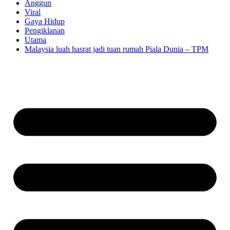
Anggun
Viral
Gaya Hidup
Pengiklanan
Utama
Malaysia luah hasrat jadi tuan rumah Piala Dunia – TPM