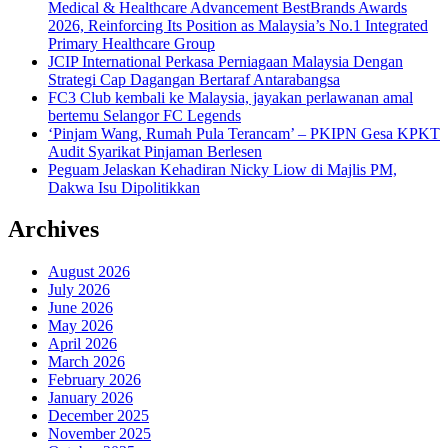
Medical & Healthcare Advancement BestBrands Awards
2026, Reinforcing Its Position as Malaysia’s No.1 Integrated
Primary Healthcare Group
JCIP International Perkasa Perniagaan Malaysia Dengan
Strategi Cap Dagangan Bertaraf Antarabangsa
FC3 Club kembali ke Malaysia, jayakan perlawanan amal
bertemu Selangor FC Legends
‘Pinjam Wang, Rumah Pula Terancam’ – PKIPN Gesa KPKT
Audit Syarikat Pinjaman Berlesen
Peguam Jelaskan Kehadiran Nicky Liow di Majlis PM,
Dakwa Isu Dipolitikkan
Archives
August 2026
July 2026
June 2026
May 2026
April 2026
March 2026
February 2026
January 2026
December 2025
November 2025