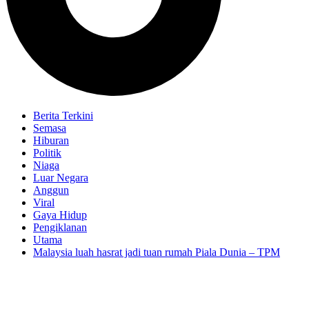
Berita Terkini
Semasa
Hiburan
Politik
Niaga
Luar Negara
Anggun
Viral
Gaya Hidup
Pengiklanan
Utama
Malaysia luah hasrat jadi tuan rumah Piala Dunia – TPM