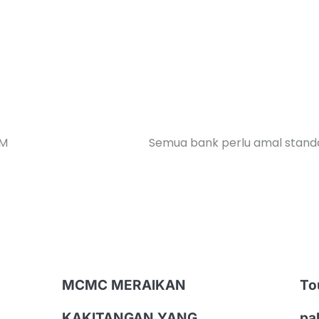
MM
Semua bank perlu amal stand
MCMC MERAIKAN
To
KAKITANGAN YANG
pa