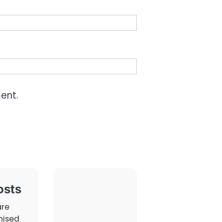
ent.
osts
are
nised