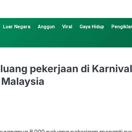
Luar Negara
Anggun
Viral
Gaya Hidup
Pengikla
luang pekerjaan di Karniva
 Malaysia