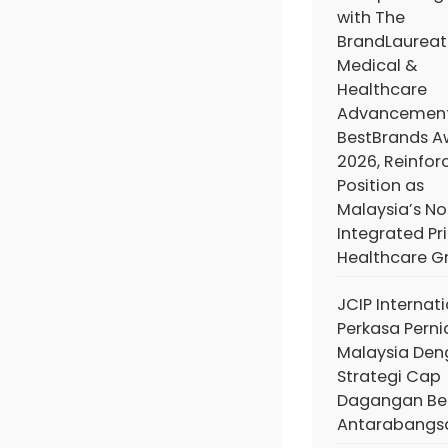
with The
BrandLaureat
Medical &
Healthcare
Advancemen
BestBrands A
2026, Reinforc
Position as
Malaysia’s No.
Integrated Pr
Healthcare G
JCIP Internat
Perkasa Pern
Malaysia De
Strategi Cap
Dagangan Ber
Antarabangs