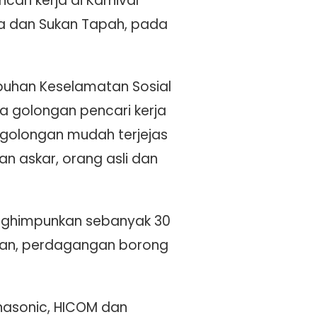
ari kerja di Karnival
lia dan Sukan Tapah, pada
ubuhan Keselamatan Sosial
a golongan pencari kerja
, golongan mudah terjejas
n askar, orang asli dan
menghimpunkan sebanyak 30
atan, perdagangan borong
anasonic, HICOM dan