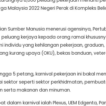
urangnya 8,000 peluang pekerjaan menanti penc
rga Malaysia 2022 Negeri Perak di Kompleks Be
rian Sumber Manusia menerusi agensinya, Pert
 peluang kerjaya kepada orang ramai khususny
i individu yang kehilangan pekerjaan, graduan
ng kurang upaya (OKU), bekas banduan, vetera
hingga 5 petang, karnival pekerjaan ini bakal 
i sektor seperti sektor perkhidmatan, pembu
lan serta makanan dan minuman.
bat dalam karnival ialah Plexus, UEM Edgenta, P