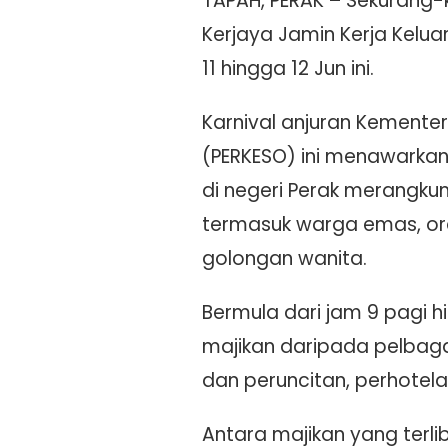
TAPAH, PERAK – Sekurang-k
Kerjaya Jamin Kerja Kelua
11 hingga 12 Jun ini.
Karnival anjuran Kemente
(PERKESO) ini menawarkan
di negeri Perak merangkum
termasuk warga emas, ora
golongan wanita.
Bermula dari jam 9 pagi 
majikan daripada pelbaga
dan peruncitan, perhote
Antara majikan yang terli