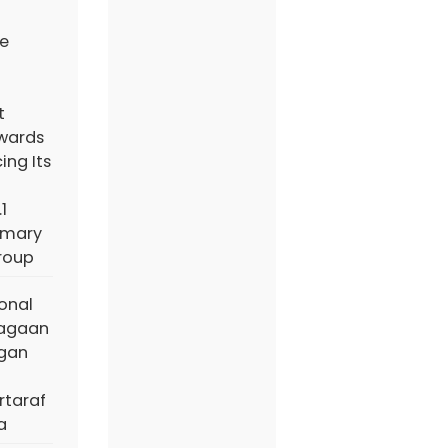
e
t
wards
ing Its
1
imary
roup
ional
iagaan
ngan
taraf
a