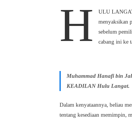
H
ULU LANGAT –
menyaksikan pe
sebelum pemil
cabang ini ke t
Muhammad Hanafi bin Jala
KEADILAN Hulu Langat.
Dalam kenyataannya, beliau men
tentang kesediaan memimpin, me