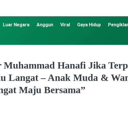
Luar Negara
Anggun
Viral
Gaya Hidup
Pengikla
ar Muhammad Hanafi Jika Ter
 Langat – Anak Muda & Wani
ngat Maju Bersama”