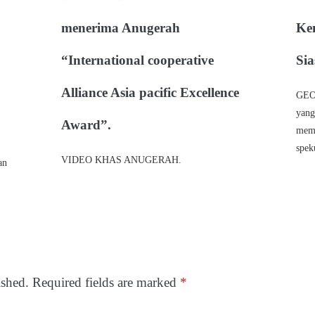
menerima Anugerah
Ke
“International cooperative
Sia
Alliance Asia pacific Excellence
GEOR
yang
Award”.
memi
spek
VIDEO KHAS ANUGERAH.
an
ished.
Required fields are marked
*