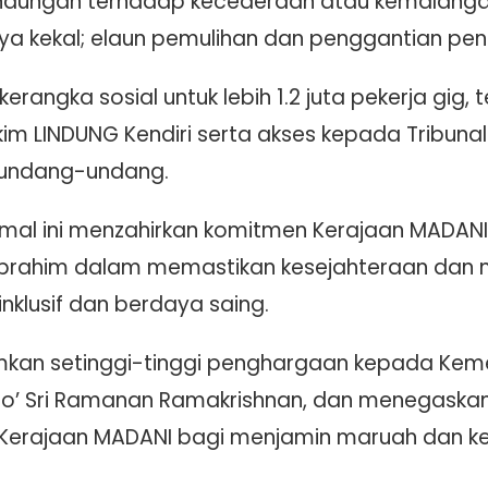
lindungan terhadap kecederaan atau kemalangan
ya kekal; elaun pemulihan dan penggantian pe
erangka sosial untuk lebih 1.2 juta pekerja gig,
Skim LINDUNG Kendiri serta akses kepada Tribuna
 undang-undang.
ormal ini menzahirkan komitmen Kerajaan MADAN
 Ibrahim dalam memastikan kesejahteraan dan 
lusif dan berdaya saing.
kan setinggi-tinggi penghargaan kepada Kem
to’ Sri Ramanan Ramakrishnan, dan menegaskan
erajaan MADANI bagi menjamin maruah dan keb