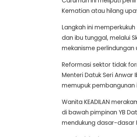
Caruman ini meliputi per
Kematian atau hilang upa
Langkah ini memperkukuh k
dan ibu tunggal, melalui 
mekanisme perlindungan
Reformasi sektor tidak f
Menteri Datuk Seri Anwar
memupuk pembangunan ink
Wanita KEADILAN merakam
di bawah pimpinan YB Da
mendukung dasar-dasar K