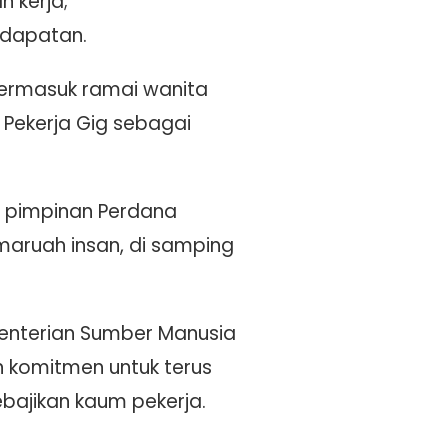
 kerja;
ndapatan.
 termasuk ramai wanita
l Pekerja Gig sebagai
I pimpinan Perdana
maruah insan, di samping
enterian Sumber Manusia
 komitmen untuk terus
ajikan kaum pekerja.