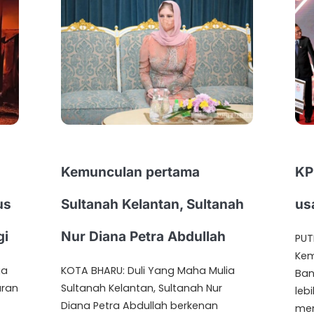
Kemunculan pertama
KP
us
Sultanah Kelantan, Sultanah
us
gi
Nur Diana Petra Abdullah
PUT
Kem
ga
KOTA BHARU: Duli Yang Maha Mulia
Ban
aran
Sultanah Kelantan, Sultanah Nur
leb
Diana Petra Abdullah berkenan
men