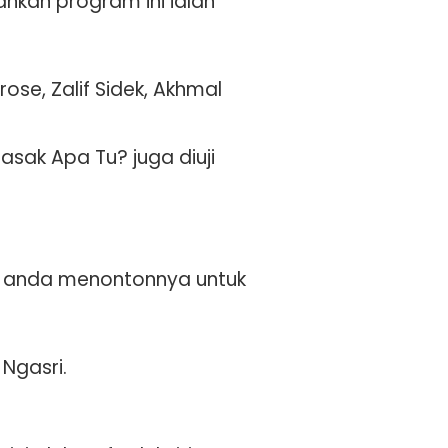
hkan program ini ialah
ose, Zalif Sidek, Akhmal
asak Apa Tu? juga diuji
n anda menontonnya untuk
 Ngasri.