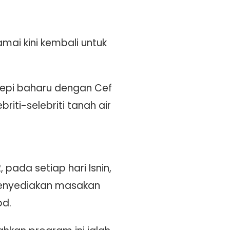
ai kini kembali untuk
sepi baharu dengan Cef
riti-selebriti tanah air
ada setiap hari Isnin,
 menyediakan masakan
od.