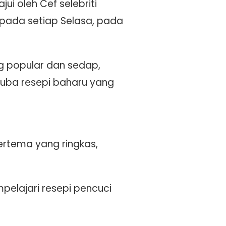
i oleh Cef selebriti
 pada setiap Selasa, pada
ng popular dan sedap,
uba resepi baharu yang
ertema yang ringkas,
elajari resepi pencuci