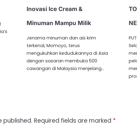
Inovasi Ice Cream &
TO
Minuman Mampu Milik
NE
t
ia’s
Jenama minuman dan ais krim
PUT
terkenal, Momoyo, terus
Sel
mengukuhkan kedudukannya di Asia
mem
dengan sasaran membuka 500
pel
cawangan di Malaysia menjelang…
men
pro
e published.
Required fields are marked
*