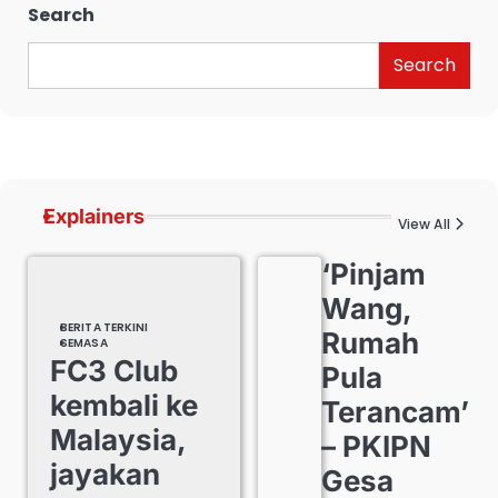
Search
Search
Explainers
View All
‘Pinjam
Wang,
BERITA TERKINI
Rumah
SEMASA
FC3 Club
Pula
kembali ke
Terancam’
Malaysia,
– PKIPN
jayakan
Gesa