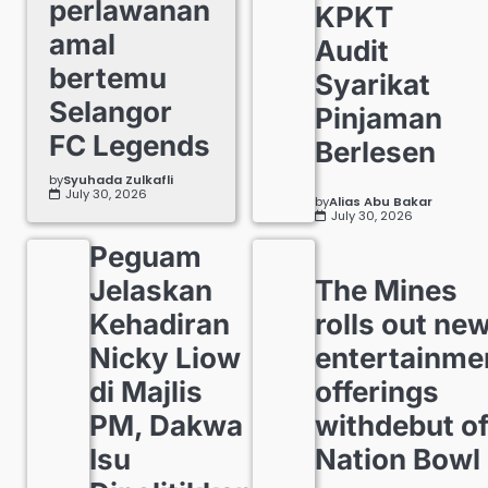
perlawanan
KPKT
amal
Audit
bertemu
Syarikat
Selangor
Pinjaman
FC Legends
Berlesen
by
Syuhada Zulkafli
July 30, 2026
by
Alias Abu Bakar
July 30, 2026
Peguam
Jelaskan
The Mines
Kehadiran
rolls out ne
Nicky Liow
entertainme
di Majlis
offerings
PM, Dakwa
withdebut o
Isu
Nation Bowl