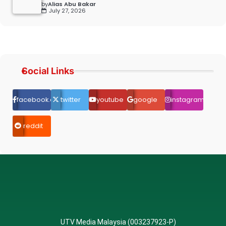
by
Alias Abu Bakar
July 27, 2026
Social Links
facebook.com
twitter
youtube
google
instagram
reddit
UTV Media Malaysia (003237923-P)