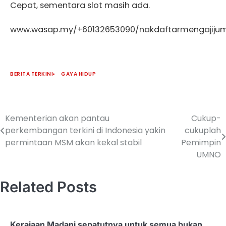
Cepat, sementara slot masih ada.
www.wasap.my/+60132653090/nakdaftarmengajijum
BERITA TERKINI
GAYA HIDUP
Kementerian akan pantau
Cukup-
perkembangan terkini di Indonesia yakin
cukuplah
permintaan MSM akan kekal stabil
Pemimpin
UMNO
Related Posts
Kerajaan Madani sepatutnya untuk semua bukan