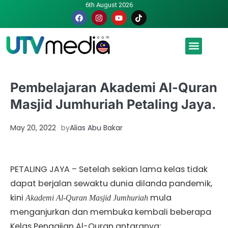
6th August 2026
Malaysia luah hasrat jadi tuan rumah Piala Dunia – TPM
Pembelajaran Akademi Al-Quran
Masjid Jumhuriah Petaling Jaya.
May 20, 2022
by
Alias Abu Bakar
PETALING JAYA – Setelah sekian lama kelas tidak
dapat berjalan sewaktu dunia dilanda pandemik,
kini
mula
Akademi Al-Quran Masjid Jumhuriah
menganjurkan dan membuka kembali beberapa
Kelas Pengajian Al-Quran antaranya: