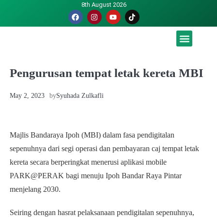
8th August 2026
Malaysia luah hasrat jadi tuan rumah Piala Dunia – TPM
Pengurusan tempat letak kereta MBI
May 2, 2023
by
Syuhada Zulkafli
Majlis Bandaraya Ipoh (MBI) dalam fasa pendigitalan
sepenuhnya dari segi operasi dan pembayaran caj tempat letak
kereta secara berperingkat menerusi aplikasi mobile
PARK@PERAK bagi menuju Ipoh Bandar Raya Pintar
menjelang 2030.
Seiring dengan hasrat pelaksanaan pendigitalan sepenuhnya,