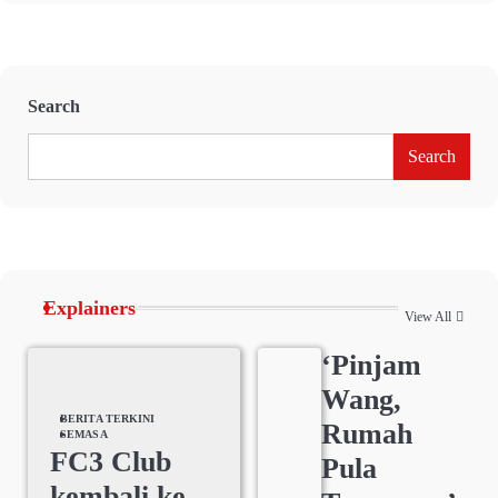
Search
Search
Explainers
View All
‘Pinjam
Wang,
BERITA TERKINI
Rumah
SEMASA
FC3 Club
Pula
kembali ke