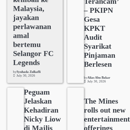
Terancam’
Malaysia,
– PKIPN
jayakan
Gesa
perlawanan
KPKT
amal
Audit
bertemu
Syarikat
Selangor FC
Pinjaman
Legends
Berlesen
by
Syuhada Zulkafli
July 30, 2026
by
Alias Abu Bakar
July 30, 2026
Peguam
Jelaskan
The Mines
Kehadiran
rolls out new
Nicky Liow
entertainmen
di Majlis
offerings