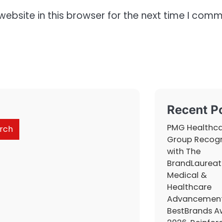
ebsite in this browser for the next time I comm
Recent P
PMG Healthc
rch
Group Recog
with The
BrandLaureat
Medical &
Healthcare
Advancemen
BestBrands A