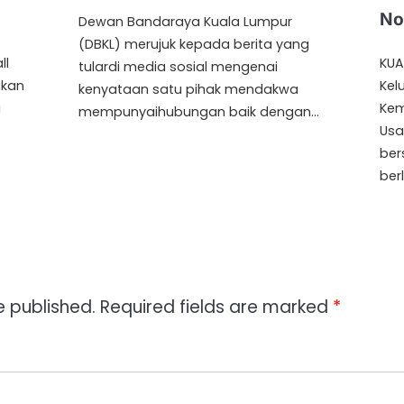
No
Dewan Bandaraya Kuala Lumpur
(DBKL) merujuk kepada berita yang
ll
KUA
tulardi media sosial mengenai
akan
Kel
kenyataan satu pihak mendakwa
i
Kem
mempunyaihubungan baik dengan…
Usa
ber
ber
e published.
Required fields are marked
*