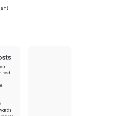
ent.
osts
are
nised
e
t
wards